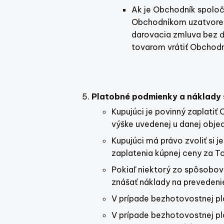
Ak je Obchodník spoloč
Obchodníkom uzatvorená
darovacia zmluva bez ď
tovarom vrátiť Obchodní
Platobné podmienky a náklady 
Kupujúci je povinný zaplati
výške uvedenej u danej obje
Kupujúci má právo zvoliť si
zaplatenia kúpnej ceny za T
Pokiaľ niektorý zo spôsobov 
znášať náklady na prevedenie
V prípade bezhotovostnej pl
V prípade bezhotovostnej pl