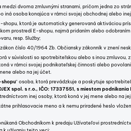
 medzi dvoma zmluvnými stranami, pričom jedna zo strá
bo iná osoba konajúca v rámci svojej obchodnej alebo inej
E-shopu, ktorá je automaticky generovaná aktiváciou prís
ľskom prostredí E-shopu, najmä pridaním alebo odobraním
aru, resp. Služby;
 zákon číslo 40/1964 Zb. Občiansky zákonník v znení nesk
orá v súvislosti so spotrebiteľskou alebo s inou zmluvou,
koná v rámci svojej podnikateľskej činnosti alebo povolani
mene alebo na jej účet.
-shopu
“ osoba, ktorá prevádzkuje a poskytuje spotrebit
JEX spol. s r.o., IČO: 17337551, s miestom podnikania
ostredníctvom inej osoby, ktorá koná v jej mene alebo na jej
ikátne prihlasovacie meno a k nemu priradené heslo vlož
ponúkaná Obchodníkom k predaju Užívateľovi prostredníct
a k užívaniu tejto veci;