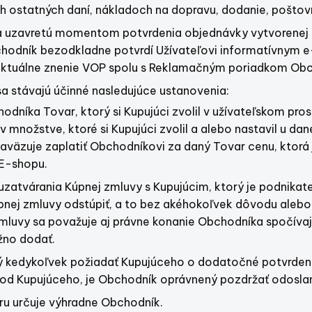
ch ostatných daní, nákladoch na dopravu, dodanie, poštov
a uzavretú momentom potvrdenia objednávky vytvorenej 
chodník bezodkladne potvrdí Užívateľovi informatívnym 
e aktuálne znenie VOP spolu s Reklamačným poriadkom Ob
a stávajú účinné nasledujúce ustanovenia:
odníka Tovar, ktorý si Kupujúci zvolil v užívateľskom pro
v množstve, ktoré si Kupujúci zvolil a alebo nastavil u da
zaväzuje zaplatiť Obchodníkovi za daný Tovar cenu, ktorá
 E-shopu.
uzatvárania Kúpnej zmluvy s Kupujúcim, ktorý je podnikat
pnej zmluvy odstúpiť, a to bez akéhokoľvek dôvodu aleb
mluvy sa považuje aj právne konanie Obchodníka spočíva
no dodať.
ý kedykoľvek požiadať Kupujúceho o dodatočné potvrden
od Kupujúceho, je Obchodník oprávnený pozdržať odosla
u určuje výhradne Obchodník.