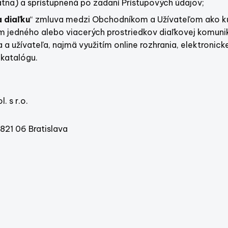
tna) a sprístupnená po zadaní Prístupových údajov;
 diaľku
“ zmluva medzi Obchodníkom a Užívateľom ako k
m jedného alebo viacerých prostriedkov diaľkovej komunik
a užívateľa, najmä využitím online rozhrania, elektronicke
 katalógu.
 s r.o.
1 06 Bratislava