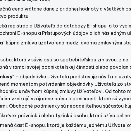
nečná cena vrátane dane z pridanej hodnoty a všetkých os
tvo produktu
ická registrácia Užívateľa do databázy E-shopu, a to vyp
rozhraní E-shopu a Prístupových údajov a ich následným 
va
“ kúpna zmluva uzatvorená medzi dvoma zmluvnými stran
osoba, ktorá v súvislosti so spotrebiteľskou zmluvou, z n
ná v rámci svojej podnikateľskej činnosti alebo povolani
mluvy
“ - objednávka Užívateľa predstavuje návrh na uza
rená momentom potvrdením objednávky Užívateľa zo stran
hodníka s návrhom kúpnej zmluvy Užívateľovi. Od toht
úcim vznikajú vzájomné práva a povinnosti, ktoré sú vy
i. Obchodné podmienky sú neoddeliteľnou súčasťou kúp
koľvek právnickú alebo fyzickú osobu, ktorá užíva online
amená časť E-shopu, ktorá je každému jednému Užívateľovi z