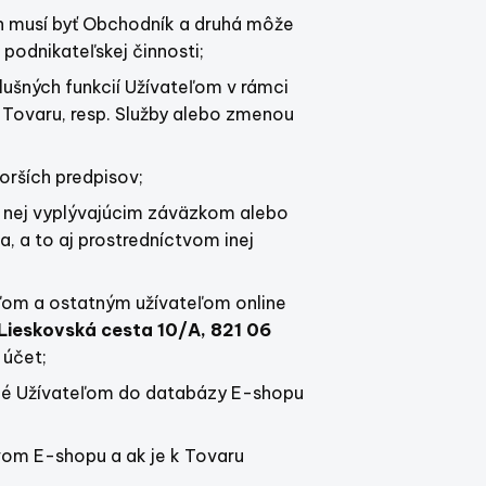
n musí byť Obchodník a druhá môže
 podnikateľskej činnosti;
lušných funkcií Užívateľom v rámci
 Tovaru, resp. Služby alebo zmenou
orších predpisov;
 z nej vyplývajúcim záväzkom alebo
a, a to aj prostredníctvom inej
eľom a ostatným užívateľom online
 Lieskovská cesta 10/A, 821 06
 účet;
ené Užívateľom do databázy E-shopu
vom E-shopu a ak je k Tovaru