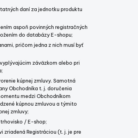
tatných daní za jednotku produktu
lnením aspoň povinných registračných
uložením do databázy E-shopu;
ami, pričom jedna z nich musí byť
ej vyplývajúcim záväzkom alebo pri
a;
tvorenie kúpnej zmluvy. Samotná
y Obchodníka t. j. doručenia
o momentu medzi Obchodníkom
medzené kúpnou zmluvou a týmito
nej zmluvy;
 trhovisko / E-shop;
riadená Registráciou (t. j. je pre