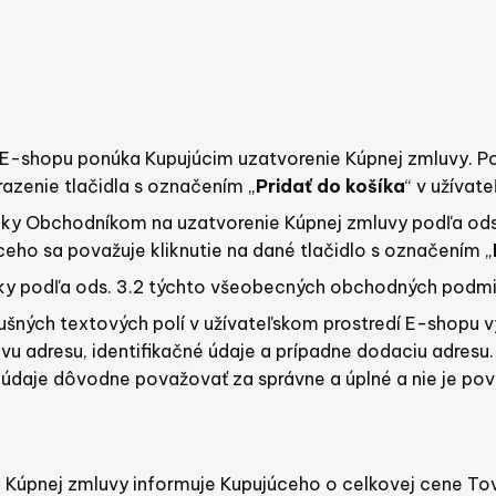
E-shopu ponúka Kupujúcim uzatvorenie Kúpnej zmluvy. Po
azenie tlačidla s označením „
Pridať do košíka
“ v užívat
nuky Obchodníkom na uzatvorenie Kúpnej zmluvy podľa od
eho sa považuje kliknutie na dané tlačidlo s označením „
ky podľa ods. 3.2 týchto všeobecných obchodných podmi
lušných textových polí v užívateľskom prostredí E-shopu v
ovu adresu, identifikačné údaje a prípadne dodaciu adresu.
daje dôvodne považovať za správne a úplné a nie je pov
Kúpnej zmluvy informuje Kupujúceho o celkovej cene Tov