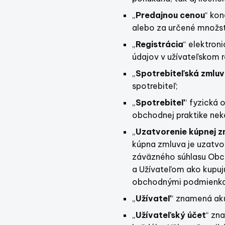
„
Predajnou cenou
“ ko
alebo za určené množs
„
Registrácia
“ elektron
údajov v užívateľskom 
„
Spotrebiteľská zmlu
spotrebiteľ;
„
Spotrebiteľ
“ fyzická 
obchodnej praktike neko
„
Uzatvorenie kúpnej z
kúpna zmluva je uzatvo
záväzného súhlasu Obc
a Užívateľom ako kupuj
obchodnými podmienkam
„
Užívateľ
“ znamená akú
„
Užívateľský účet
“ zn