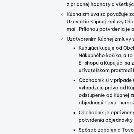
z pridanej hodnoty a všetký
Kúpna zmluva sa považuje z
Uzavretie Kúpnej zmluvy Ob
mail. Prílohou potvrdenia j
Uzatvorením Kúpnej zmluvy s
Kupujúci kupuje od Obch
Nákupného košíka, a to 
E-shopu a Kupujúci sa 
užívateľskom prostredí
Obchodník si v prípade 
vyhradzuje právo od Kú
odstúpenie od Kúpnej z
objednaný Tovar nemož
Obchodník je oprávnen
potvrdenia objednávky 
Spôsob zabalenia Tovar