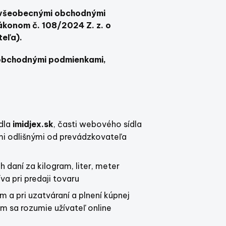
to všeobecnými obchodnými
ákonom č. 108/2024 Z. z. o
teľa).
o obchodnými podmienkami,
ídla
imidjex.sk
, časti webového sídla
mi odlišnými od prevádzkovateľa
 daní za kilogram, liter, meter
a pri predaji tovaru
 a pri uzatváraní a plnení kúpnej
im sa rozumie užívateľ online