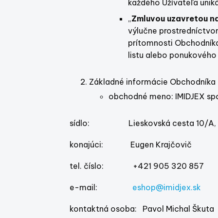
každého Užívateľa uniká
„
Zmluvou uzavretou na
výlučne prostredníctvo
prítomnosti Obchodníka 
listu alebo ponukového
Základné informácie Obchodníka
obchodné meno: IMIDJEX spol.
sídlo: Lieskovská cesta 10/A, 82
konajúci: Eugen Krajčovič
tel. číslo: +421 905 320 857
e-mail:
eshop@imidjex.sk
kontaktná osoba: Pavol Michal Škuta