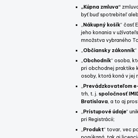
„Kúpna zmluva“
zmluva
byť buď spotrebiteľ ale
„
Nákupný košík
“ časť 
jeho konania v užívate
množstva vybraného Tov
„
Občiansky zákonník
“
„
Obchodník
“ osoba, kt
pri obchodnej praktike 
osoby, ktorá koná v jej 
„
Prevádzkovateľom e
trh, t. j.
spoločnosť IMID
Bratislava
, a to aj pr
„
Prístupové údaje
“ un
pri Registrácii;
„
Produkt
“ tovar, vec 
ponúkaná, tak aj licenci