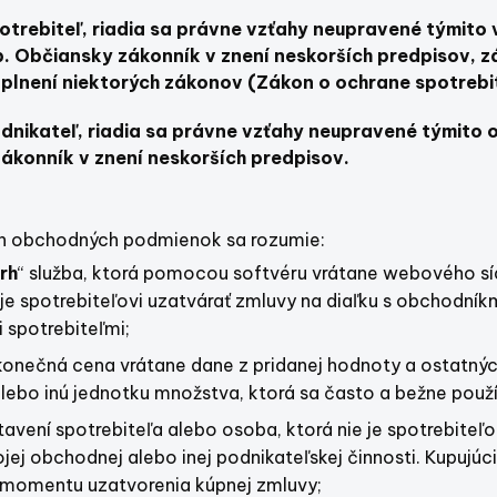
potrebiteľ, riadia sa právne vzťahy neupravené tými
 Občiansky zákonník v znení neskorších predpisov, z
plnení niektorých zákonov (Zákon o ochrane spotrebi
odnikateľ, riadia sa právne vzťahy neupravené týmit
ákonník v znení neskorších predpisov.
h obchodných podmienok sa rozumie:
rh
“ služba, ktorá pomocou softvéru vrátane webového s
je spotrebiteľovi uzatvárať zmluvy na diaľku s obchodník
i spotrebiteľmi;
konečná cena vrátane dane z pridanej hodnoty a ostatných
lebo inú jednotku množstva, ktorá sa často a bežne použív
vení spotrebiteľa alebo osoba, ktorá nie je spotrebiteľom
jej obchodnej alebo inej podnikateľskej činnosti. Kupujúc
 momentu uzatvorenia kúpnej zmluvy;