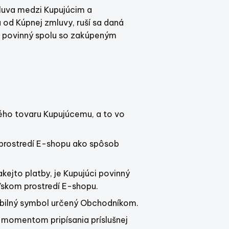
luva medzi Kupujúcim a
od Kúpnej zmluvy, ruší sa daná
e povinný spolu so zakúpeným
ného tovaru Kupujúcemu, a to vo
 prostredí E-shopu ako spôsob
ejto platby, je Kupujúci povinný
eľskom prostredí E-shopu.
abilný symbol určený Obchodníkom.
 momentom pripísania príslušnej