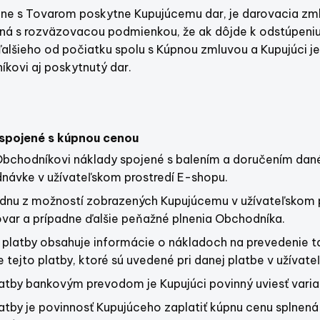
ne s Tovarom poskytne Kupujúcemu dar, je darovacia zm
 s rozväzovacou podmienkou, že ak dôjde k odstúpeniu 
alšieho od počiatku spolu s Kúpnou zmluvou a Kupujúci j
kovi aj poskytnutý dar.
spojené s kúpnou cenou
ť Obchodníkovi náklady spojené s balením a doručením da
dnávke v užívateľskom prostredí E-shopu.
 jednu z možností zobrazených Kupujúcemu v užívateľskom
ovar a prípadne ďalšie peňažné plnenia Obchodníka.
platby obsahuje informácie o nákladoch na prevedenie tak
 tejto platby, ktoré sú uvedené pri danej platbe v užívat
atby bankovým prevodom je Kupujúci povinný uviesť vari
atby je povinnosť Kupujúceho zaplatiť kúpnu cenu splnená