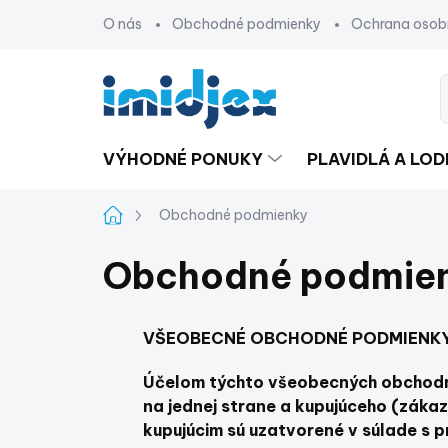
Prejsť
O nás
Obchodné podmienky
Ochrana osob
na
obsah
VÝHODNÉ PONUKY
PLAVIDLÁ A LO
Domov
Obchodné podmienky
Obchodné podmie
VŠEOBECNÉ OBCHODNÉ PODMIENK
Účelom týchto všeobecných obchodný
na jednej strane a kupujúceho (zákaz
kupujúcim sú uzatvorené v súlade s 