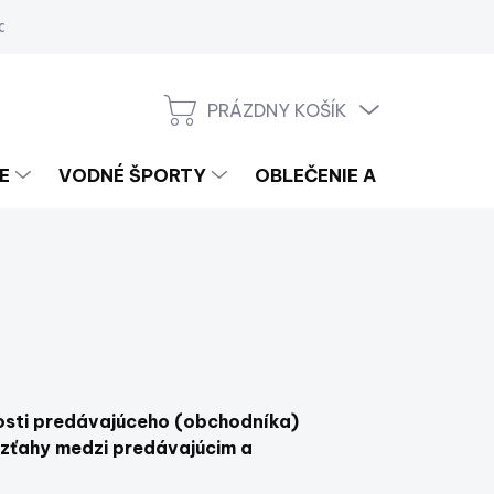
a
PRÁZDNY KOŠÍK
NÁKUPNÝ
KOŠÍK
E
VODNÉ ŠPORTY
OBLEČENIE A LIFESTYLE
osti predávajúceho (obchodníka)
 vzťahy medzi predávajúcim a