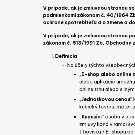
V prípade, ak je zmluvnou stranou s
podmienkami zákonom č. 40/1964 Zb.
ochrane spotrebiteľa a o zmene a do
V prípade, ak je zmluvnou stranou p
zákonom č. 513/1991 Zb. Obchodný z
Definícia
Na účely týchto všeobecnýc
„
E-shop
alebo online t
alebo aplikácie umožňu
online trhu alebo s iným
„
Jednotkovou cenou
“ 
kubický tovaru, meter a
„Kupujúci“
osoba v posta
zmluvy koná v rámci svo
trhoviska / E-shopu od