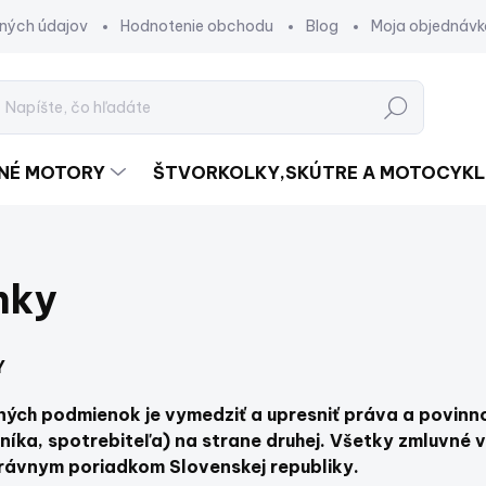
ných údajov
Hodnotenie obchodu
Blog
Moja objednávk
Hľadať
DNÉ MOTORY
ŠTVORKOLKY,SKÚTRE A MOTOCYKL
nky
Y
ch podmienok je vymedziť a upresniť práva a povinn
níka, spotrebiteľa) na strane druhej. Všetky zmluvné
právnym poriadkom Slovenskej republiky.