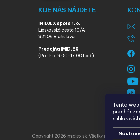
KDE NÁS NÁJDETE
KO
IMIDJEX spol s r. o.
Lieskovská cesta 10/A
821 06 Bratislava
Predajňa IMIDJEX
(Po-Pia, 9:00-17:00 hod.)
Tento web 
prechádzan
súhlas s ic
Nastave
Copyright 2026
imidjex.sk
. Všetky práva vyhradené