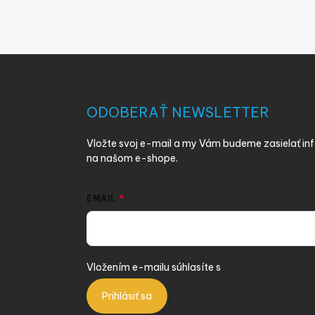
Z
á
p
ä
ODOBERAŤ NEWSLETTER
t
i
Vložte svoj e-mail a my Vám budeme zasielať i
e
na našom e-shope.
EMAIL
Vložením e-mailu súhlasíte s
podmienkami ochra
Prihlásiť sa