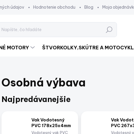
ných údajov
Hodnotenie obchodu
Blog
Moja objednávk
Hľadať
DNÉ MOTORY
ŠTVORKOLKY,SKÚTRE A MOTOCYKL
Osobná výbava
Najpredávanejšie
Vak Vodotesný
Vak Vodot
PVC 178x25x4mm
PVC 267x
Vodotesný vak PVC
Vodotesný 