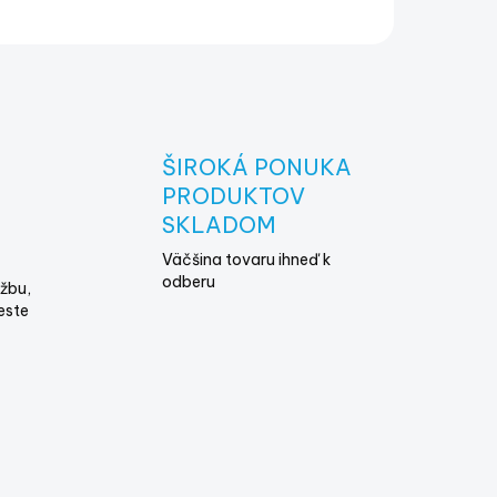
ŠIROKÁ PONUKA
E
PRODUKTOV
SKLADOM
Väčšina tovaru ihneď k
odberu
žbu,
este