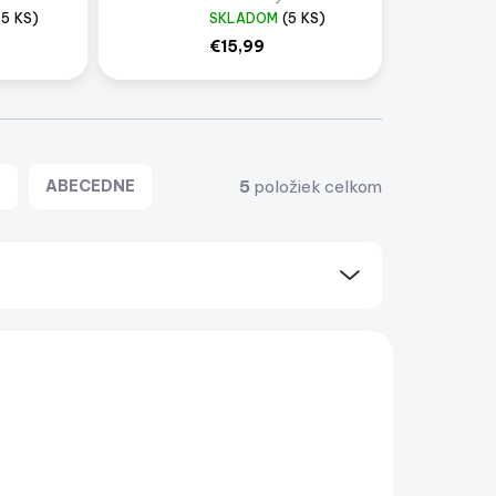
 |
25×50 cm | Imidjex.sk
>5 KS)
SKLADOM
(5 KS)
€15,99
5
položiek celkom
E
ABECEDNE