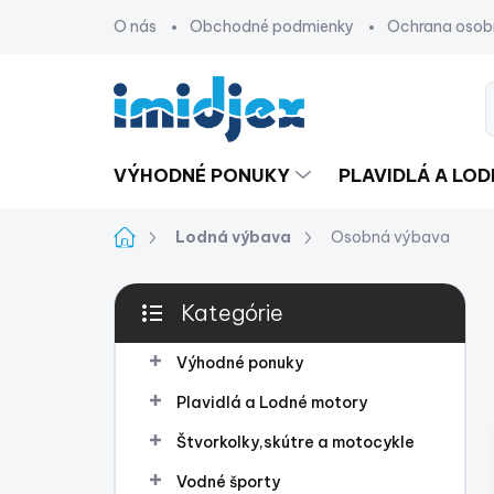
Prejsť
O nás
Obchodné podmienky
Ochrana osob
na
obsah
VÝHODNÉ PONUKY
PLAVIDLÁ A LO
Domov
Lodná výbava
Osobná výbava
B
Kategórie
o
Preskočiť
č
kategórie
n
Výhodné ponuky
ý
Plavidlá a Lodné motory
p
a
Štvorkolky,skútre a motocykle
n
Vodné športy
e