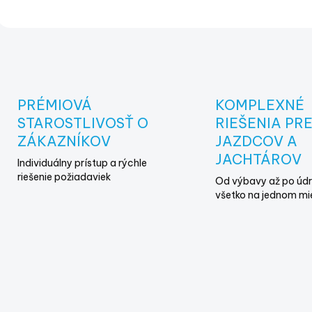
O
v
l
á
d
PRÉMIOVÁ
KOMPLEXNÉ
a
STAROSTLIVOSŤ O
RIEŠENIA PR
c
i
ZÁKAZNÍKOV
JAZDCOV A
e
JACHTÁROV
Individuálny prístup a rýchle
p
riešenie požiadaviek
r
Od výbavy až po údr
v
všetko na jednom mi
k
y
v
ý
p
i
s
u