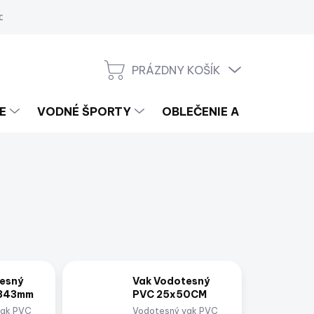
a
PRÁZDNY KOŠÍK
NÁKUPNÝ
KOŠÍK
E
VODNÉ ŠPORTY
OBLEČENIE A LIFESTYLE
esný
Vak Vodotesný
343mm
PVC 25x50CM
vak PVC
Vodotesný vak PVC