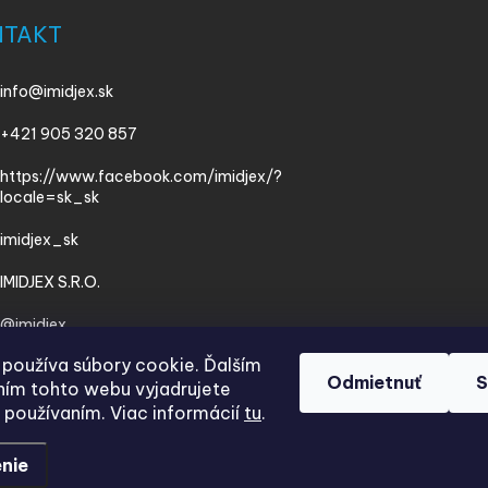
NTAKT
info
@
imidjex.sk
+421 905 320 857
https://www.facebook.com/imidjex/?
locale=sk_sk
imidjex_sk
IMIDJEX S.R.O.
@imidjex
používa súbory cookie. Ďalším
Odmietnuť
S
ím tohto webu vyjadrujete
h používaním. Viac informácií
tu
.
nie
.
Upraviť nastavenie cookies