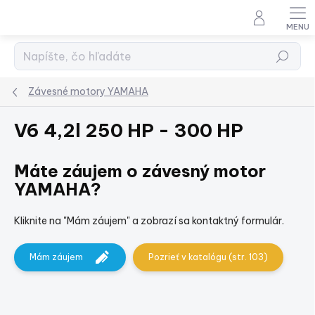
Prejsť
na
obsah
Hľadať
Závesné motory YAMAHA
V6 4,2l 250 HP - 300 HP
Máte záujem o závesný motor
YAMAHA?
Kliknite na "Mám záujem" a zobrazí sa kontaktný formulár.
Mám záujem
Pozrieť v katalógu (str. 103)