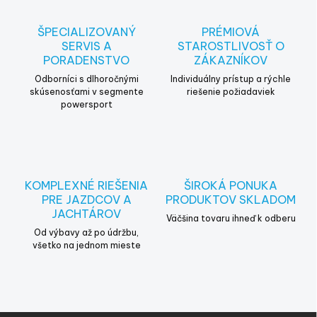
ŠPECIALIZOVANÝ
PRÉMIOVÁ
SERVIS A
STAROSTLIVOSŤ O
PORADENSTVO
ZÁKAZNÍKOV
Odborníci s dlhoročnými
Individuálny prístup a rýchle
skúsenosťami v segmente
riešenie požiadaviek
powersport
KOMPLEXNÉ RIEŠENIA
ŠIROKÁ PONUKA
PRE JAZDCOV A
PRODUKTOV SKLADOM
JACHTÁROV
Väčšina tovaru ihneď k odberu
Od výbavy až po údržbu,
všetko na jednom mieste