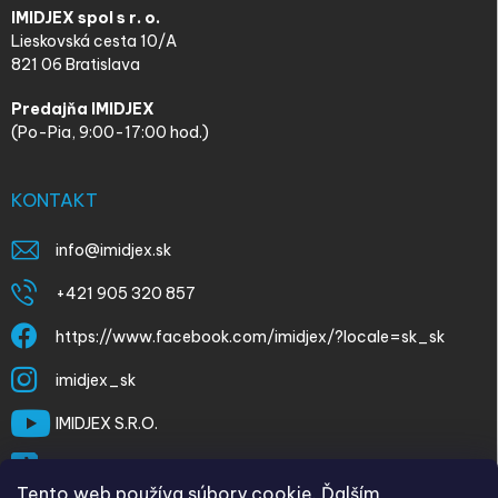
IMIDJEX spol s r. o.
Lieskovská cesta 10/A
821 06 Bratislava
Predajňa IMIDJEX
(Po-Pia, 9:00-17:00 hod.)
KONTAKT
info
@
imidjex.sk
+421 905 320 857
https://www.facebook.com/imidjex/?locale=sk_sk
imidjex_sk
IMIDJEX S.R.O.
@imidjex
Tento web používa súbory cookie. Ďalším