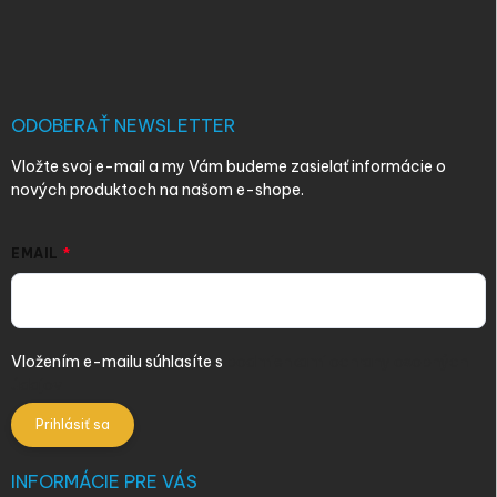
Z
á
p
ä
t
i
ODOBERAŤ NEWSLETTER
e
Vložte svoj e-mail a my Vám budeme zasielať informácie o
nových produktoch na našom e-shope.
EMAIL
Vložením e-mailu súhlasíte s
podmienkami ochrany osobných
údajov
Prihlásiť sa
INFORMÁCIE PRE VÁS