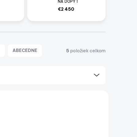
NA DOPYT
€2 450
5
položiek celkom
E
ABECEDNE