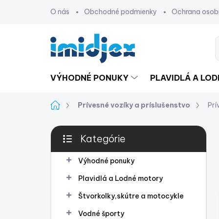
Prejsť
O nás
Obchodné podmienky
Ochrana osob
na
obsah
VÝHODNÉ PONUKY
PLAVIDLÁ A LO
Domov
Prívesné vozíky a príslušenstvo
Prí
B
Kategórie
o
Preskočiť
č
kategórie
n
Výhodné ponuky
ý
Plavidlá a Lodné motory
p
a
Štvorkolky,skútre a motocykle
n
Vodné športy
e