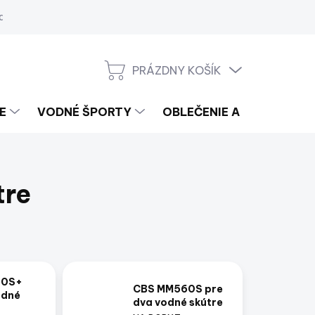
a
PRÁZDNY KOŠÍK
NÁKUPNÝ
KOŠÍK
E
VODNÉ ŠPORTY
OBLEČENIE A LIFESTYLE
tre
60S+
CBS MM560S pre
odné
dva vodné skútre