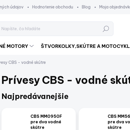
ných údajov
Hodnotenie obchodu
Blog
Moja objednávk
Hľadať
DNÉ MOTORY
ŠTVORKOLKY,SKÚTRE A MOTOCYKL
vesy CBS - vodné skútre
Prívesy CBS - vodné skú
Najpredávanejšie
CBS MM0950F
CBS MM5
pre dva vodné
pre dva v
skútre
skútre