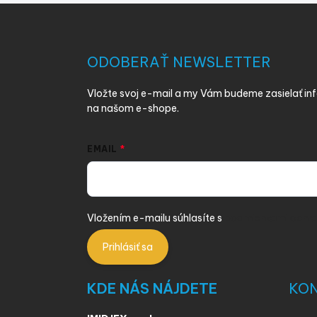
Z
á
p
ä
ODOBERAŤ NEWSLETTER
t
i
Vložte svoj e-mail a my Vám budeme zasielať i
e
na našom e-shope.
EMAIL
Vložením e-mailu súhlasíte s
podmienkami ochra
Prihlásiť sa
KDE NÁS NÁJDETE
KO