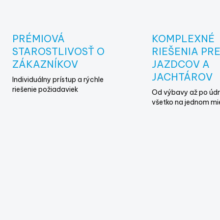
v
l
á
d
PRÉMIOVÁ
KOMPLEXNÉ
a
STAROSTLIVOSŤ O
RIEŠENIA PR
c
i
ZÁKAZNÍKOV
JAZDCOV A
e
JACHTÁROV
Individuálny prístup a rýchle
p
riešenie požiadaviek
r
Od výbavy až po údr
v
všetko na jednom mi
k
y
v
ý
p
i
s
u