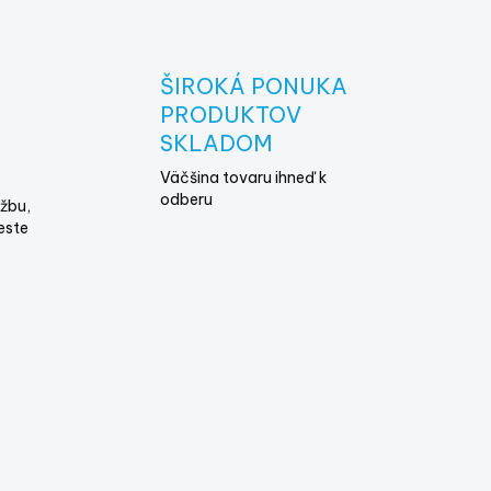
ŠIROKÁ PONUKA
E
PRODUKTOV
SKLADOM
Väčšina tovaru ihneď k
odberu
žbu,
este