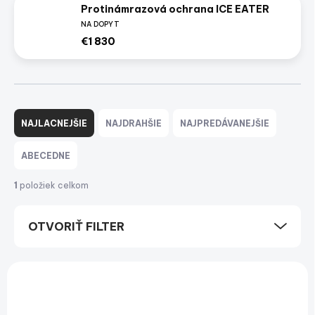
Protinámrazová ochrana ICE EATER
NA DOPYT
€1 830
R
a
NAJLACNEJŠIE
NAJDRAHŠIE
NAJPREDÁVANEJŠIE
d
e
ABECEDNE
n
i
1
položiek celkom
e
p
OTVORIŤ FILTER
r
o
d
V
u
ý
NOVINKA
k
p
t
i