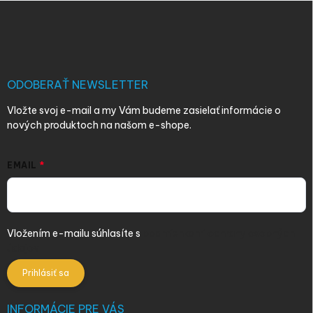
Z
á
p
ä
t
i
ODOBERAŤ NEWSLETTER
e
Vložte svoj e-mail a my Vám budeme zasielať informácie o
nových produktoch na našom e-shope.
EMAIL
Vložením e-mailu súhlasíte s
podmienkami ochrany osobných
údajov
Prihlásiť sa
INFORMÁCIE PRE VÁS