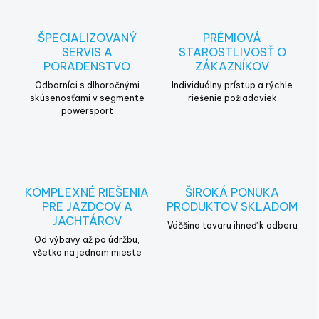
d
a
c
ŠPECIALIZOVANÝ
PRÉMIOVÁ
i
SERVIS A
STAROSTLIVOSŤ O
e
PORADENSTVO
ZÁKAZNÍKOV
p
r
Odborníci s dlhoročnými
Individuálny prístup a rýchle
v
skúsenosťami v segmente
riešenie požiadaviek
powersport
k
y
v
ý
p
i
KOMPLEXNÉ RIEŠENIA
ŠIROKÁ PONUKA
s
PRE JAZDCOV A
PRODUKTOV SKLADOM
u
JACHTÁROV
Väčšina tovaru ihneď k odberu
Od výbavy až po údržbu,
všetko na jednom mieste