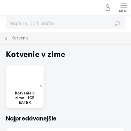
Prejsť
na
obsah
Hľadať
Kotvenie
Kotvenie v zime
Kotvenie v
zime - ICE
EATER
Najpredávanejšie