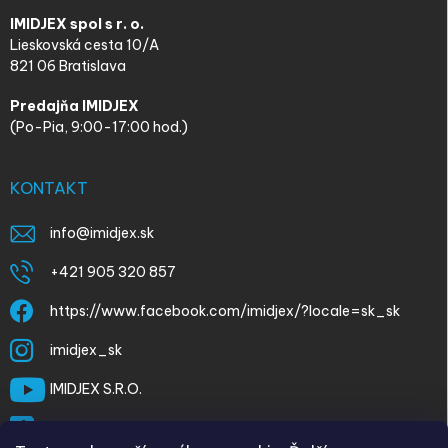
IMIDJEX spol s r. o.
Lieskovská cesta 10/A
821 06 Bratislava
Predajňa IMIDJEX
(Po-Pia, 9:00-17:00 hod.)
KONTAKT
info
@
imidjex.sk
+421 905 320 857
https://www.facebook.com/imidjex/?locale=sk_sk
imidjex_sk
IMIDJEX S.R.O.
@imidjex