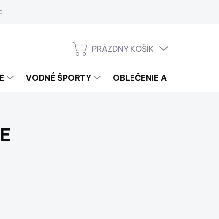
a
PRÁZDNY KOŠÍK
NÁKUPNÝ
KOŠÍK
E
VODNÉ ŠPORTY
OBLEČENIE A LIFESTYLE
DE