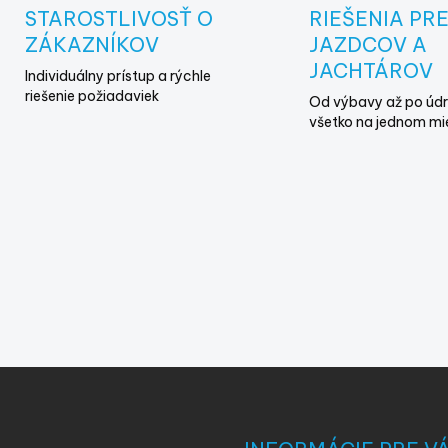
a
STAROSTLIVOSŤ O
RIEŠENIA PR
c
i
ZÁKAZNÍKOV
JAZDCOV A
e
JACHTÁROV
Individuálny prístup a rýchle
p
riešenie požiadaviek
r
Od výbavy až po údr
v
všetko na jednom mi
k
y
v
ý
p
i
s
u