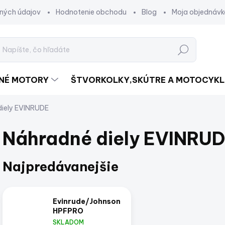
ných údajov
Hodnotenie obchodu
Blog
Moja objednávk
Hľadať
DNÉ MOTORY
ŠTVORKOLKY,SKÚTRE A MOTOCYKL
diely EVINRUDE
Náhradné diely EVINRU
Najpredávanejšie
Evinrude/Johnson
HPFPRO
SKLADOM