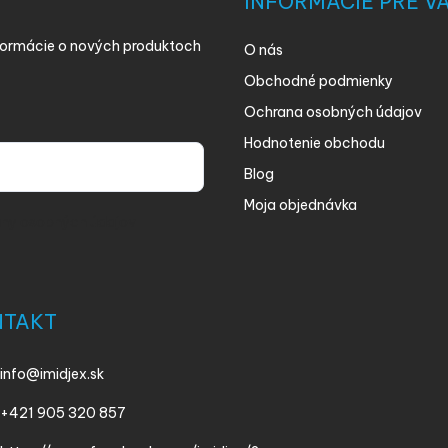
INFORMÁCIE PRE V
nformácie o nových produktoch
O nás
Obchodné podmienky
Ochrana osobných údajov
Hodnotenie obchodu
Blog
Moja objednávka
ny osobných údajov
NTAKT
info
@
imidjex.sk
+421 905 320 857