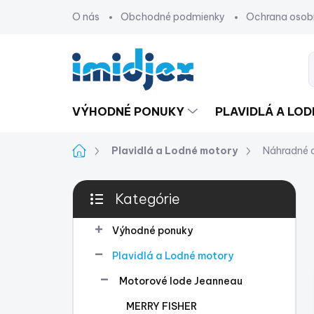
Prejsť
O nás
Obchodné podmienky
Ochrana osob
na
obsah
VÝHODNÉ PONUKY
PLAVIDLÁ A LO
Domov
Plavidlá a Lodné motory
Náhradné 
B
Kategórie
o
Preskočiť
č
kategórie
n
Výhodné ponuky
ý
Plavidlá a Lodné motory
p
a
Motorové lode Jeanneau
n
MERRY FISHER
e