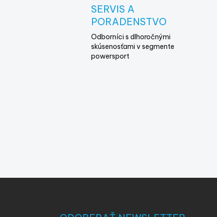
SERVIS A
PORADENSTVO
Odborníci s dlhoročnými
skúsenosťami v segmente
powersport
Z
á
p
ä