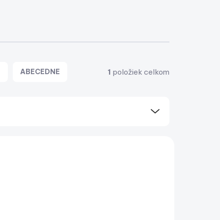
1
položiek celkom
E
ABECEDNE