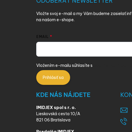
ODOBERAŤ NEWSLETTER
t
i
Vložte svoj e-mail a my Vám budeme zasielať i
e
na našom e-shope.
EMAIL
Vložením e-mailu súhlasíte s
podmienkami ochra
Prihlásiť sa
KDE NÁS NÁJDETE
KO
IMIDJEX spol s r. o.
Lieskovská cesta 10/A
821 06 Bratislava
Predajňa IMIDJEX