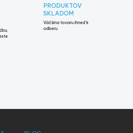
E
PRODUKTOV
SKLADOM
Väčšina tovaru ihneď k
odberu
žbu,
este