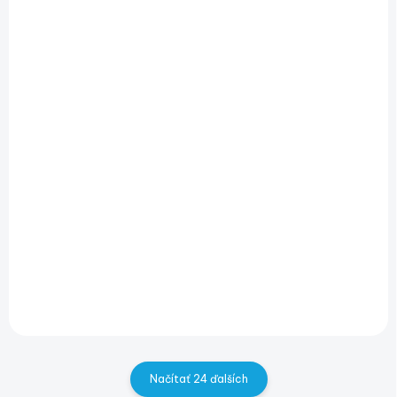
SKLADOM
NA DOPYT
(1 KS)
MARINE 12R
MARINE 13 JON
€2 099
€2 069
od
€1 706,50 bez DPH
od €1 682,11 bez DPH
Do košíka
Detail
Načítať 24 ďalších