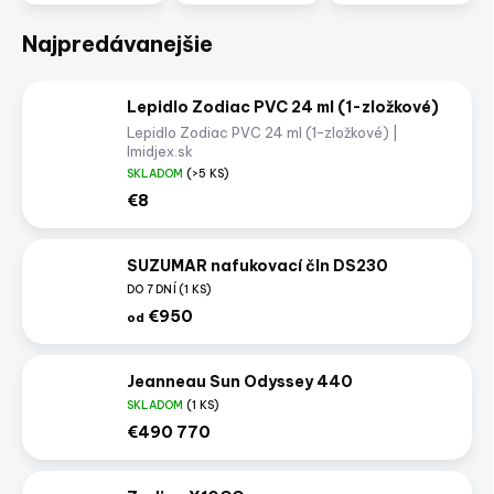
Najpredávanejšie
Lepidlo Zodiac PVC 24 ml (1-zložkové)
Lepidlo Zodiac PVC 24 ml (1-zložkové) |
Imidjex.sk
SKLADOM
(>5 KS)
€8
SUZUMAR nafukovací čln DS230
DO 7 DNÍ
(1 KS)
€950
od
Jeanneau Sun Odyssey 440
SKLADOM
(1 KS)
€490 770