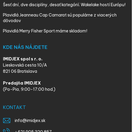
Šesť dní, dve disciplíny, desať kategórií. Wakelake hostí Európu!
Plavidlá Jeanneau Cap Camarat sú populárne z viacerých
dôvodov
Plavidlá Merry Fisher Sport máme skladom!
KDE NÁS NÁJDETE
IMIDJEX spol s r. o.
Lieskovská cesta 10/A
821 06 Bratislava
Predajňa IMIDJEX
(Po-Pia, 9:00-17:00 hod.)
KONTAKT
info
@
imidjex.sk
+421 905 320 857