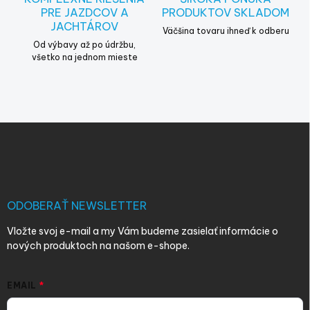
PRE JAZDCOV A
PRODUKTOV SKLADOM
JACHTÁROV
Väčšina tovaru ihneď k odberu
Od výbavy až po údržbu,
všetko na jednom mieste
Z
á
p
ä
t
i
ODOBERAŤ NEWSLETTER
e
Vložte svoj e-mail a my Vám budeme zasielať informácie o
nových produktoch na našom e-shope.
EMAIL