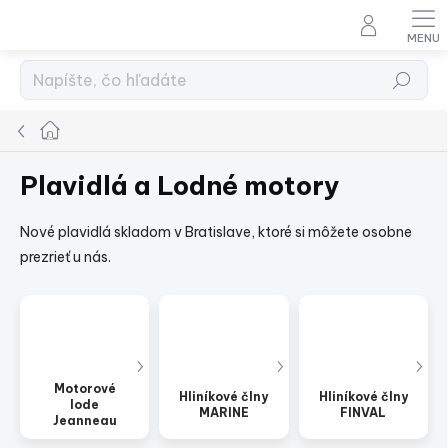
Prejsť
na
obsah
Hľadať
Domov
Plavidlá a Lodné motory
Nové plavidlá skladom v Bratislave, ktoré si môžete osobne
prezrieť u nás.
Motorové
Hliníkové člny
Hliníkové člny
lode
MARINE
FINVAL
Jeanneau