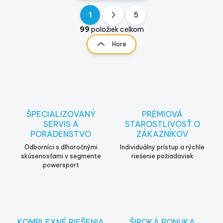
1
5
O
S
v
t
99
položiek celkom
l
r
Hore
á
á
d
n
a
k
c
o
i
e
v
p
a
r
ŠPECIALIZOVANÝ
PRÉMIOVÁ
n
v
SERVIS A
STAROSTLIVOSŤ O
i
k
PORADENSTVO
ZÁKAZNÍKOV
e
y
Odborníci s dlhoročnými
Individuálny prístup a rýchle
v
skúsenosťami v segmente
riešenie požiadaviek
ý
powersport
p
i
s
u
KOMPLEXNÉ RIEŠENIA
ŠIROKÁ PONUKA