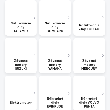
Nafukovacie
Nafukovacie
Nafukovacie
člny
člny
člny ZODIAC
TALAMEX
BOMBARD
Závesné
Závesné
Závesné
motory
motory
motory
SUZUKI
YAMAHA
MERCURY
Náhradné
Náhradné
Elektromotory
diely
diely VOLVO
EVINRUDE
PENTA