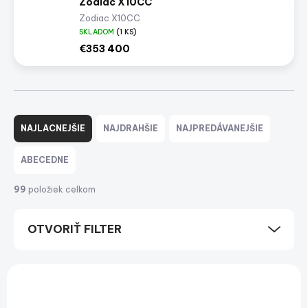
Zodiac X10CC
Zodiac X10CC
SKLADOM
(1 KS)
€353 400
R
a
NAJLACNEJŠIE
NAJDRAHŠIE
NAJPREDÁVANEJŠIE
d
e
ABECEDNE
n
i
99
položiek celkom
e
p
OTVORIŤ FILTER
r
o
d
V
u
ý
NOVINKA
k
p
t