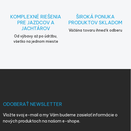
KOMPLEXNÉ RIEŠENIA
ŠIROKÁ PONUKA
PRE JAZDCOV A
PRODUKTOV SKLADOM
JACHTÁROV
Väčšina tovaru ihneď k odberu
Od výbavy až po údržbu,
všetko na jednom mieste
Z
á
p
ä
t
i
ODOBERAŤ NEWSLETTER
e
Vložte svoj e-mail a my Vám budeme zasielať informácie o
nových produktoch na našom e-shope.