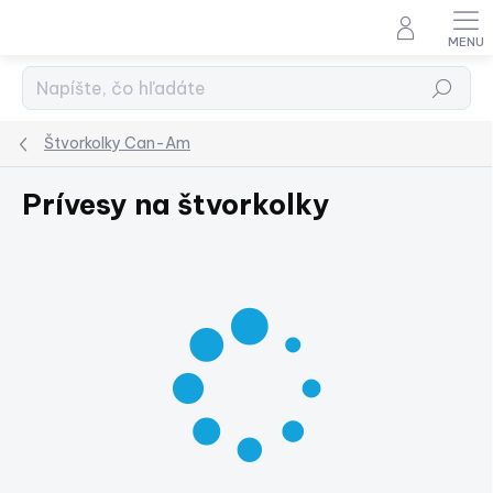
Prejsť
na
obsah
Hľadať
Štvorkolky Can-Am
Prívesy na štvorkolky