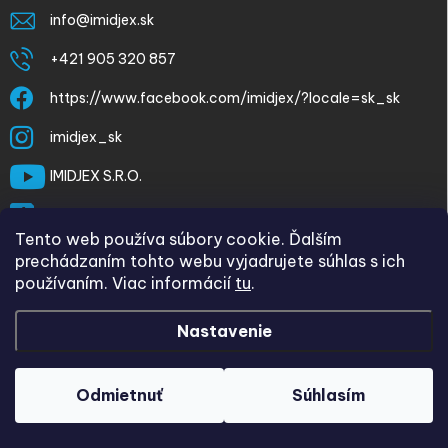
info
@
imidjex.sk
+421 905 320 857
https://www.facebook.com/imidjex/?locale=sk_sk
imidjex_sk
IMIDJEX S.R.O.
@imidjex
Tento web používa súbory cookie. Ďalším
prechádzaním tohto webu vyjadrujete súhlas s ich
používaním. Viac informácií
tu
.
Nastavenie
Copyright 2026
imidjex.sk
. Všetky práva vyhradené.
Upraviť
nastavenie cookies
Odmietnuť
Súhlasím
Vytvoril Shoptet