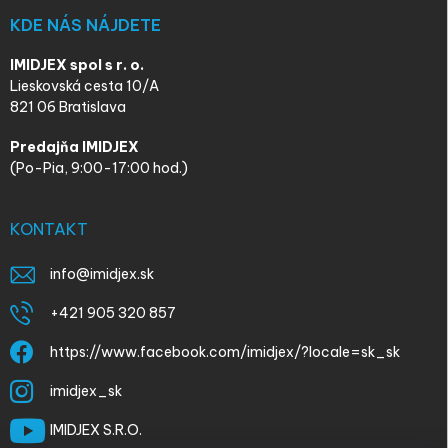
KDE NÁS NÁJDETE
IMIDJEX spol s r. o.
Lieskovská cesta 10/A
821 06 Bratislava
Predajňa IMIDJEX
(Po-Pia, 9:00-17:00 hod.)
KONTAKT
info
@
imidjex.sk
+421 905 320 857
https://www.facebook.com/imidjex/?locale=sk_sk
imidjex_sk
IMIDJEX S.R.O.