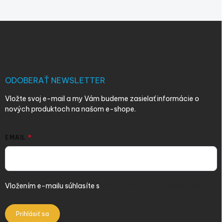
Z
á
p
ä
t
i
ODOBERAŤ NEWSLETTER
e
Vložte svoj e-mail a my Vám budeme zasielať informácie o
nových produktoch na našom e-shope.
EMAIL
Vložením e-mailu súhlasíte s
podmienkami ochrany osobných
údajov
Prihlásiť sa