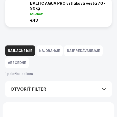
BALTIC AQUA PRO vztlaková vesta 70-
90kg
SKLADOM
€43
R
a
NAJLACNEJŠIE
NAJDRAHŠIE
NAJPREDÁVANEJŠIE
d
e
ABECEDNE
n
i
1
položiek celkom
e
p
OTVORIŤ FILTER
r
o
d
V
u
ý
k
p