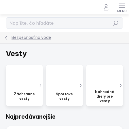
Prejsť
na
obsah
Hľadať
Bezpečnosť na vode
Vesty
Náhradné
Záchranné
Športové
diely pre
vesty
vesty
vesty
Najpredávanejšie