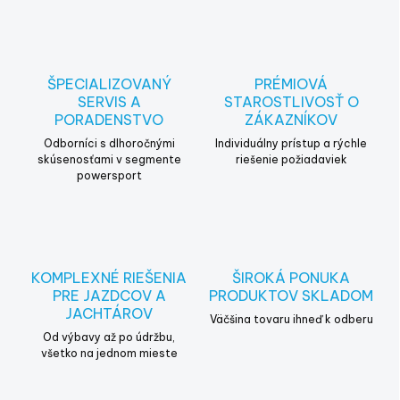
l
á
d
a
c
ŠPECIALIZOVANÝ
PRÉMIOVÁ
i
SERVIS A
STAROSTLIVOSŤ O
e
PORADENSTVO
ZÁKAZNÍKOV
p
r
Odborníci s dlhoročnými
Individuálny prístup a rýchle
v
skúsenosťami v segmente
riešenie požiadaviek
powersport
k
y
v
ý
p
i
KOMPLEXNÉ RIEŠENIA
ŠIROKÁ PONUKA
s
PRE JAZDCOV A
PRODUKTOV SKLADOM
u
JACHTÁROV
Väčšina tovaru ihneď k odberu
Od výbavy až po údržbu,
všetko na jednom mieste