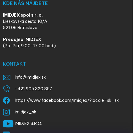
KDE NÁS NÁJDETE
IMIDJEX spol s r. o.
Lieskovská cesta 10/A
821 06 Bratislava
Predajňa IMIDJEX
(Po-Pia, 9:00-17:00 hod.)
KONTAKT
info
@
imidjex.sk
+421 905 320 857
https://www.facebook.com/imidjex/?locale=sk_sk
imidjex_sk
IMIDJEX S.R.O.