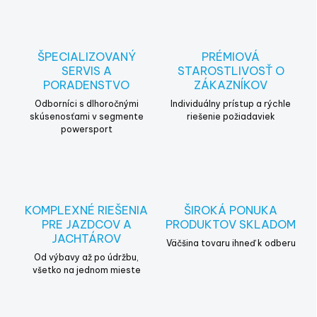
á
d
a
c
ŠPECIALIZOVANÝ
PRÉMIOVÁ
i
SERVIS A
STAROSTLIVOSŤ O
e
PORADENSTVO
ZÁKAZNÍKOV
p
r
Odborníci s dlhoročnými
Individuálny prístup a rýchle
v
skúsenosťami v segmente
riešenie požiadaviek
powersport
k
y
v
ý
p
i
KOMPLEXNÉ RIEŠENIA
ŠIROKÁ PONUKA
s
PRE JAZDCOV A
PRODUKTOV SKLADOM
u
JACHTÁROV
Väčšina tovaru ihneď k odberu
Od výbavy až po údržbu,
všetko na jednom mieste