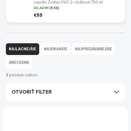
Lepidlo Zodiac PVC 2-zložkové 750 ml
SKLADOM
(5 KS)
€55
R
a
NAJLACNEJŠIE
NAJDRAHŠIE
NAJPREDÁVANEJŠIE
d
e
ABECEDNE
n
i
2
položiek celkom
e
p
OTVORIŤ FILTER
r
o
d
V
u
ý
k
p
t
i