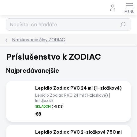
Prejsť
na
obsah
Hľadať
Nafukovacie člny ZODIAC
Príslušenstvo k ZODIAC
Najpredávanejšie
Lepidlo Zodiac PVC 24 ml (1-zložkové)
Lepidlo Zodiac PVC 24 ml (1-zložkové) |
Imidjex.sk
SKLADOM
(>5 KS)
€8
Lepidlo Zodiac PVC 2-zložkové 750 ml