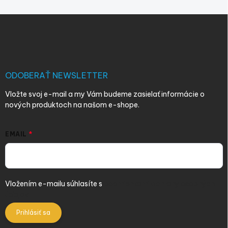
Z
á
p
ä
t
i
ODOBERAŤ NEWSLETTER
e
Vložte svoj e-mail a my Vám budeme zasielať informácie o
nových produktoch na našom e-shope.
EMAIL
Vložením e-mailu súhlasíte s
podmienkami ochrany osobných
údajov
Prihlásiť sa