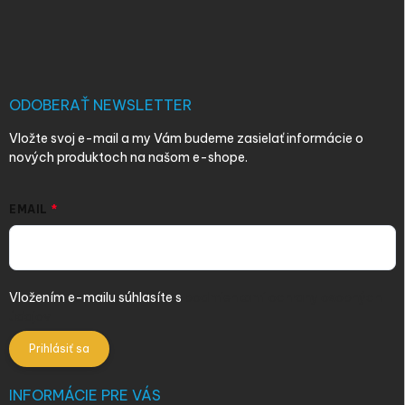
Z
á
p
ä
t
i
ODOBERAŤ NEWSLETTER
e
Vložte svoj e-mail a my Vám budeme zasielať informácie o
nových produktoch na našom e-shope.
EMAIL
Vložením e-mailu súhlasíte s
podmienkami ochrany osobných
údajov
Prihlásiť sa
INFORMÁCIE PRE VÁS