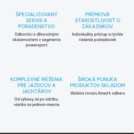
ŠPECIALIZOVANÝ
PRÉMIOVÁ
SERVIS A
STAROSTLIVOSŤ O
PORADENSTVO
ZÁKAZNÍKOV
Odborníci s dlhoročnými
Individuálny prístup a rýchle
skúsenosťami v segmente
riešenie požiadaviek
powersport
KOMPLEXNÉ RIEŠENIA
ŠIROKÁ PONUKA
PRE JAZDCOV A
PRODUKTOV SKLADOM
JACHTÁROV
Väčšina tovaru ihneď k odberu
Od výbavy až po údržbu,
všetko na jednom mieste