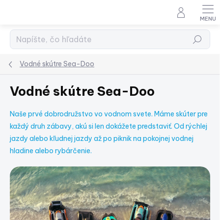
Prejsť
na
obsah
Hľadať
Vodné skútre Sea-Doo
Vodné skútre Sea-Doo
Naše prvé dobrodružstvo vo vodnom svete. Máme skúter pre
každý druh zábavy, akú si len dokážete predstaviť. Od rýchlej
jazdy alebo kľudnej jazdy až po piknik na pokojnej vodnej
hladine alebo rybárčenie.