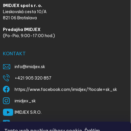
IMIDJEX spol s r. o.
Lieskovská cesta 10/A
821 06 Bratislava
Predajňa IMIDJEX
(Po-Pia, 9:00-17:00 hod.)
KONTAKT
info
@
imidjex.sk
+421 905 320 857
https://www.facebook.com/imidjex/?locale=sk_sk
imidjex_sk
IMIDJEX S.R.O.
@imidjex
Tento web používa súbory cookie. Ďalším