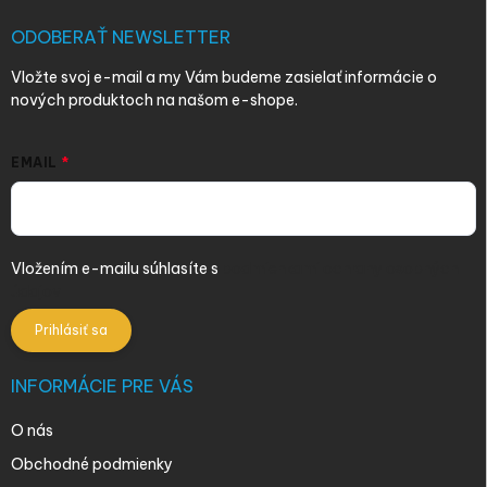
t
i
ODOBERAŤ NEWSLETTER
e
Vložte svoj e-mail a my Vám budeme zasielať informácie o
nových produktoch na našom e-shope.
EMAIL
Vložením e-mailu súhlasíte s
podmienkami ochrany osobných
údajov
Prihlásiť sa
INFORMÁCIE PRE VÁS
O nás
Obchodné podmienky