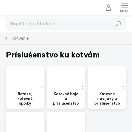
Prejsť
na
obsah
Hľadať
Kotvenie
Príslušenstvo ku kotvám
Reťaze,
Kotevné bóje
Kotevné
kotevné
a
navijaky a
spojky
príslušenstvo
príslušenstvo