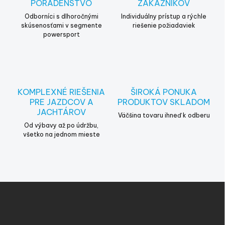
PORADENSTVO
ZÁKAZNÍKOV
p
r
Odborníci s dlhoročnými
Individuálny prístup a rýchle
v
skúsenosťami v segmente
riešenie požiadaviek
powersport
k
y
v
ý
p
i
KOMPLEXNÉ RIEŠENIA
ŠIROKÁ PONUKA
s
PRE JAZDCOV A
PRODUKTOV SKLADOM
u
JACHTÁROV
Väčšina tovaru ihneď k odberu
Od výbavy až po údržbu,
všetko na jednom mieste
Z
á
p
ä