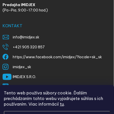
Predajňa IMIDJEX
(Po-Pia, 9:00-17:00 hod.)
KONTAKT
info
@
imidjex.sk
+421 905 320 857
https://www.facebook.com/imidjex/?locale=sk_sk
imidjex_sk
IMIDJEX S.R.O.
@imidjex
Tento web používa súbory cookie. Ďalším
prechádzaním tohto webu vyjadrujete súhlas s ich
používaním. Viac informácií
tu
.