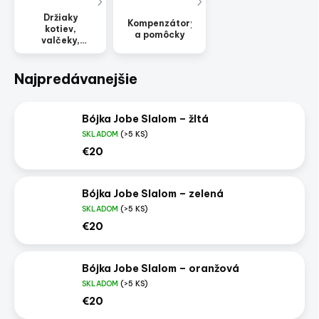
Držiaky
Kompenzátory
kotiev,
a pomôcky
valčeky,
kladky
Najpredávanejšie
Bójka Jobe Slalom – žltá
SKLADOM
(>5 KS)
€20
Bójka Jobe Slalom – zelená
SKLADOM
(>5 KS)
€20
Bójka Jobe Slalom – oranžová
SKLADOM
(>5 KS)
€20