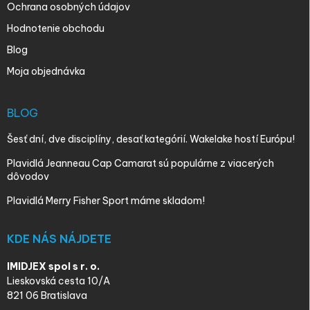
Ochrana osobných údajov
Hodnotenie obchodu
Blog
Moja objednávka
BLOG
Šesť dní, dve disciplíny, desať kategórií. Wakelake hostí Európu!
Plavidlá Jeanneau Cap Camarat sú populárne z viacerých
dôvodov
Plavidlá Merry Fisher Sport máme skladom!
KDE NÁS NÁJDETE
IMIDJEX spol s r. o.
Lieskovská cesta 10/A
821 06 Bratislava