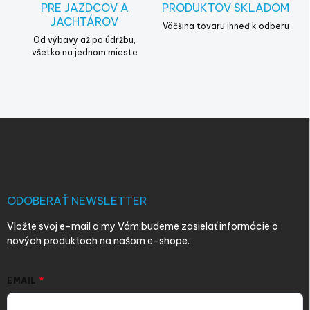
PRE JAZDCOV A
PRODUKTOV SKLADOM
JACHTÁROV
Väčšina tovaru ihneď k odberu
Od výbavy až po údržbu,
všetko na jednom mieste
Z
á
p
ä
t
i
ODOBERAŤ NEWSLETTER
e
Vložte svoj e-mail a my Vám budeme zasielať informácie o
nových produktoch na našom e-shope.
EMAIL