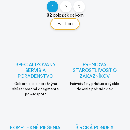
1
2
O
S
v
t
32
položiek celkom
l
r
Hore
á
á
d
n
a
k
c
o
i
e
v
p
a
r
ŠPECIALIZOVANÝ
PRÉMIOVÁ
n
v
SERVIS A
STAROSTLIVOSŤ O
i
k
PORADENSTVO
ZÁKAZNÍKOV
e
y
Odborníci s dlhoročnými
Individuálny prístup a rýchle
v
skúsenosťami v segmente
riešenie požiadaviek
ý
powersport
p
i
s
u
KOMPLEXNÉ RIEŠENIA
ŠIROKÁ PONUKA