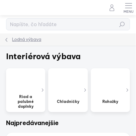
Prejsť
na
obsah
Hľadať
Lodná výbava
Interiérová výbava
Riad a
palubné
Chladničky
Rohožky
doplnky
Najpredávanejšie