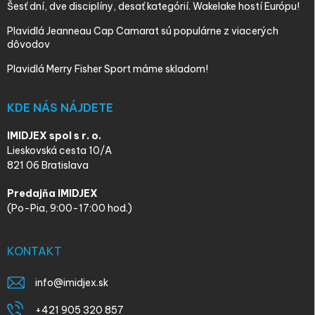
Šesť dní, dve disciplíny, desať kategórií. Wakelake hostí Európu!
Plavidlá Jeanneau Cap Camarat sú populárne z viacerých
dôvodov
Plavidlá Merry Fisher Sport máme skladom!
KDE NÁS NÁJDETE
IMIDJEX spol s r. o.
Lieskovská cesta 10/A
821 06 Bratislava
Predajňa IMIDJEX
(Po-Pia, 9:00-17:00 hod.)
KONTAKT
info
@
imidjex.sk
+421 905 320 857