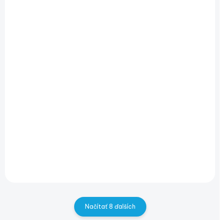
SKLADOM
SKLADOM
(1 KS)
Set Hrncov 7 kusov
Melaminová sada
Lahko
pre 6 osôb
Skladovatelných
PACIFIC, 24 kusov
€300
€295
€243,90 bez DPH
€239,84 bez DPH
Do košíka
Do košíka
Načítať 8 ďalších