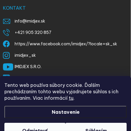
KONTAKT
info
@
imidjex.sk
+421 905 320 857
https://www.facebook.com/imidjex/?locale=sk_sk
imidjex_sk
IMIDJEX S.R.O.
@imidjex
Tento web používa súbory cookie. Ďalším
prechádzaním tohto webu vyjadrujete súhlas s ich
používaním. Viac informácií
tu
.
Nastavenie
Copyright 2026
imidjex.sk
. Všetky práva vyhradené.
Upraviť
nastavenie cookies
Odmietnuť
Súhlasím