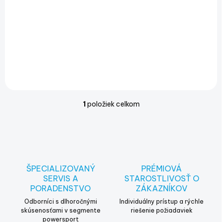
t
o
€39
v
€31,71 bez DPH
Do košíka
1
položiek celkom
O
v
l
á
d
a
c
ŠPECIALIZOVANÝ
PRÉMIOVÁ
i
SERVIS A
STAROSTLIVOSŤ O
e
PORADENSTVO
ZÁKAZNÍKOV
p
r
Odborníci s dlhoročnými
Individuálny prístup a rýchle
v
skúsenosťami v segmente
riešenie požiadaviek
powersport
k