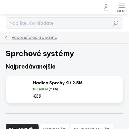
Prejsť
na
obsah
Hľadať
Vodoinštalácia a sanita
Sprchové systémy
Najpredávanejšie
Hadica Sprchy Kit 2.5M
SKLADOM
(2 KS)
€39
R
a