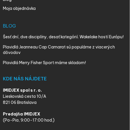
Moja objednávka
BLOG
Šesť dní, dve disciplíny, desať kategórií. Wakelake hostí Európu!
Plavidlá Jeanneau Cap Camarat sú populárne z viacerých
dôvodov
Plavidlá Merry Fisher Sport máme skladom!
KDE NÁS NÁJDETE
IMIDJEX spol s r. o.
Lieskovská cesta 10/A
821 06 Bratislava
Predajňa IMIDJEX
(Po-Pia, 9:00-17:00 hod.)