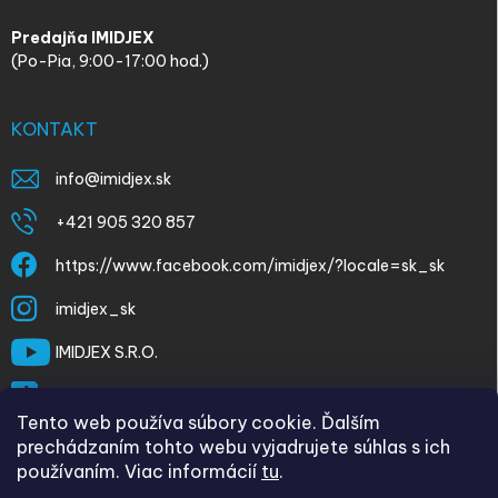
Predajňa IMIDJEX
(Po-Pia, 9:00-17:00 hod.)
KONTAKT
info
@
imidjex.sk
+421 905 320 857
https://www.facebook.com/imidjex/?locale=sk_sk
imidjex_sk
IMIDJEX S.R.O.
@imidjex
Tento web používa súbory cookie. Ďalším
prechádzaním tohto webu vyjadrujete súhlas s ich
používaním. Viac informácií
tu
.