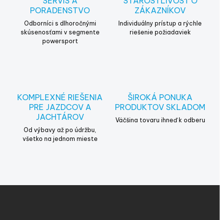
SERVIS A
STAROSTLIVOSŤ O
e
PORADENSTVO
ZÁKAZNÍKOV
p
r
Odborníci s dlhoročnými
Individuálny prístup a rýchle
v
skúsenosťami v segmente
riešenie požiadaviek
powersport
k
y
v
ý
p
i
KOMPLEXNÉ RIEŠENIA
ŠIROKÁ PONUKA
s
PRE JAZDCOV A
PRODUKTOV SKLADOM
u
JACHTÁROV
Väčšina tovaru ihneď k odberu
Od výbavy až po údržbu,
všetko na jednom mieste
Z
á
p