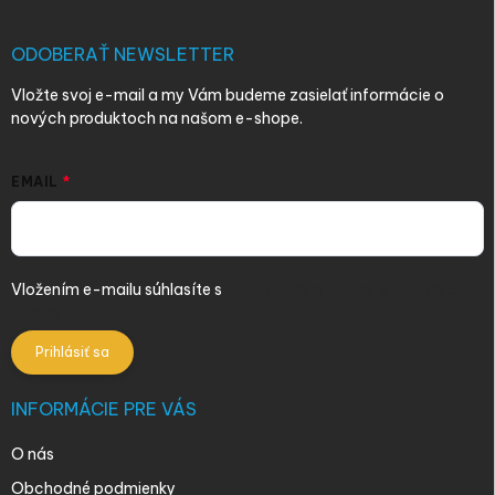
ä
t
i
ODOBERAŤ NEWSLETTER
e
Vložte svoj e-mail a my Vám budeme zasielať informácie o
nových produktoch na našom e-shope.
EMAIL
Vložením e-mailu súhlasíte s
podmienkami ochrany osobných
údajov
Prihlásiť sa
INFORMÁCIE PRE VÁS
O nás
Obchodné podmienky