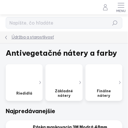
Prejsť
na
obsah
Hľadať
Údržba a starostlivosť
Antivegetačné nátery a farby
Základné
Finálne
Riedidlá
nátery
nátery
Najpredávanejšie
Páska maskovacia 3M Modrá 48mm