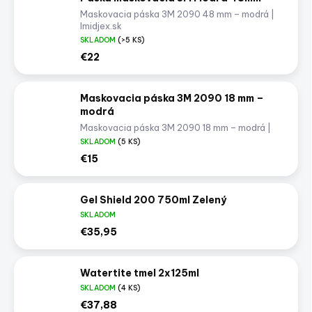
Maskovacia páska 3M 2090 48 mm – modrá |
Imidjex.sk
SKLADOM
(>5 KS)
€22
Maskovacia páska 3M 2090 18 mm –
modrá
Maskovacia páska 3M 2090 18 mm – modrá |
Imidjex.sk
SKLADOM
(5 KS)
€15
Gel Shield 200 750ml Zelený
SKLADOM
€35,95
Watertite tmel 2x125ml
SKLADOM
(4 KS)
€37,88