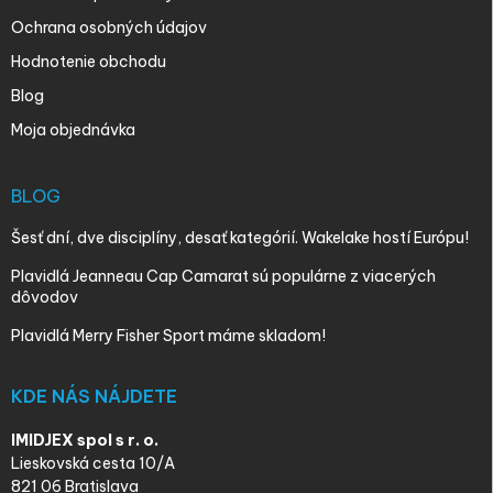
Ochrana osobných údajov
Hodnotenie obchodu
Blog
Moja objednávka
BLOG
Šesť dní, dve disciplíny, desať kategórií. Wakelake hostí Európu!
Plavidlá Jeanneau Cap Camarat sú populárne z viacerých
dôvodov
Plavidlá Merry Fisher Sport máme skladom!
KDE NÁS NÁJDETE
IMIDJEX spol s r. o.
Lieskovská cesta 10/A
821 06 Bratislava