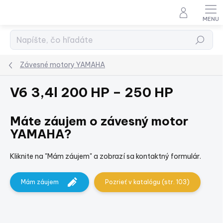
Prejsť
na
obsah
Hľadať
Závesné motory YAMAHA
V6 3,4l 200 HP – 250 HP
Máte záujem o závesný motor
YAMAHA?
Kliknite na "Mám záujem" a zobrazí sa kontaktný formulár.
Mám záujem
Pozrieť v katalógu (str. 103)