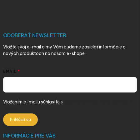
Z
á
p
ä
t
i
ODOBERAŤ NEWSLETTER
e
Vložte svoj e-mail a my Vám budeme zasielať informácie o
nových produktoch na našom e-shope.
EMAIL
Vložením e-mailu súhlasíte s
podmienkami ochrany osobných
údajov
Prihlásiť sa
INFORMÁCIE PRE VÁS