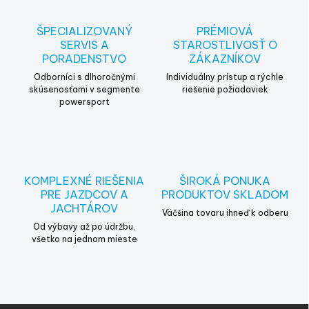
ŠPECIALIZOVANÝ
PRÉMIOVÁ
SERVIS A
STAROSTLIVOSŤ O
PORADENSTVO
ZÁKAZNÍKOV
Odborníci s dlhoročnými
Individuálny prístup a rýchle
skúsenosťami v segmente
riešenie požiadaviek
powersport
KOMPLEXNÉ RIEŠENIA
ŠIROKÁ PONUKA
PRE JAZDCOV A
PRODUKTOV SKLADOM
JACHTÁROV
Väčšina tovaru ihneď k odberu
Od výbavy až po údržbu,
všetko na jednom mieste