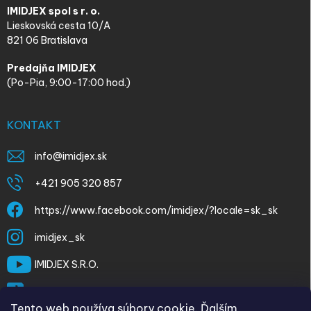
IMIDJEX spol s r. o.
Lieskovská cesta 10/A
821 06 Bratislava
Predajňa IMIDJEX
(Po-Pia, 9:00-17:00 hod.)
KONTAKT
info
@
imidjex.sk
+421 905 320 857
https://www.facebook.com/imidjex/?locale=sk_sk
imidjex_sk
IMIDJEX S.R.O.
@imidjex
Tento web používa súbory cookie. Ďalším