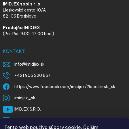
IMIDJEX spol s r. o.
Lieskovská cesta 10/A
821 06 Bratislava
Predajňa IMIDJEX
(Po-Pia, 9:00-17:00 hod.)
KONTAKT
info
@
imidjex.sk
+421 905 320 857
https://www.facebook.com/imidjex/?locale=sk_sk
imidjex_sk
IMIDJEX S.R.O.
@imidjex
Tento web používa súbory cookie. Ďalším