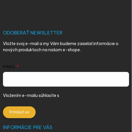
Z
á
p
ä
t
i
ODOBERAŤ NEWSLETTER
e
Vložte svoj e-mail a my Vám budeme zasielať informácie o
nových produktoch na našom e-shope.
EMAIL
Vložením e-mailu súhlasíte s
podmienkami ochrany osobných
údajov
Prihlásiť sa
INFORMÁCIE PRE VÁS