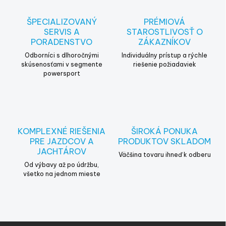
a
c
ŠPECIALIZOVANÝ
PRÉMIOVÁ
i
SERVIS A
STAROSTLIVOSŤ O
e
PORADENSTVO
ZÁKAZNÍKOV
p
r
Odborníci s dlhoročnými
Individuálny prístup a rýchle
v
skúsenosťami v segmente
riešenie požiadaviek
powersport
k
y
v
ý
p
i
KOMPLEXNÉ RIEŠENIA
ŠIROKÁ PONUKA
s
PRE JAZDCOV A
PRODUKTOV SKLADOM
u
JACHTÁROV
Väčšina tovaru ihneď k odberu
Od výbavy až po údržbu,
všetko na jednom mieste