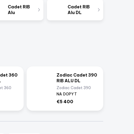
Cadet RIB
Cadet RIB
Alu
Alu DL
det 360
Zodiac Cadet 390
L
RIB ALU DL
et 360
Zodiac Cadet 390
– stredná
RIB ALU DL – najdlhší
NA DOPYT
djex
z radu | Imidjex
€5 400