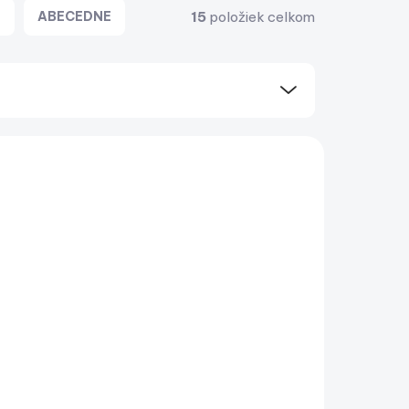
15
položiek celkom
E
ABECEDNE
SKLADOM
SKLADOM
(2 KS)
(1 KS)
230
Zodiac Cadet 270
AERO