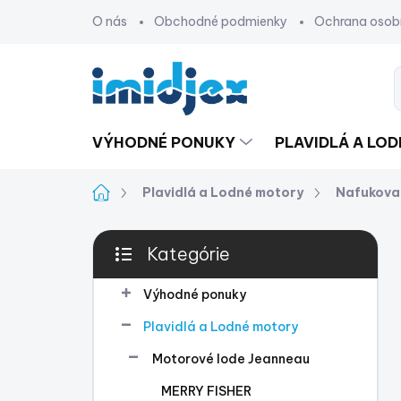
Prejsť
O nás
Obchodné podmienky
Ochrana osob
na
obsah
VÝHODNÉ PONUKY
PLAVIDLÁ A LO
Domov
Plavidlá a Lodné motory
Nafukova
B
Kategórie
o
Preskočiť
č
kategórie
n
Výhodné ponuky
ý
Plavidlá a Lodné motory
p
a
Motorové lode Jeanneau
n
MERRY FISHER
e