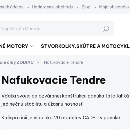
ných údajov
Hodnotenie obchodu
Blog
Moja objednávk
Hľadať
DNÉ MOTORY
ŠTVORKOLKY,SKÚTRE A MOTOCYKL
cie člny ZODIAC
Nafukovacie Tendre
Nafukovacie Tendre
Vďaka svojej celozváranej konštrukcii ponúka táto ľahká
jedinečnú stabilitu a úžasnú nosnosť.
K dispozícii je viac ako 20 modelov CADET v ponuke