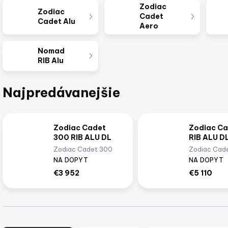
Zodiac
Zodiac
Cadet
Cadet Alu
Aero
Nomad
RIB Alu
Najpredávanejšie
Zodiac Cadet
Zodiac Ca
300 RIB ALU DL
RIB ALU D
Zodiac Cadet 300
Zodiac Cad
RIB ALU je ľahký a
RIB ALU DL 
NA DOPYT
NA DOPYT
kompaktný, no
veľkosť | Imi
€3 952
€5 110
napriek tomu je
vysoko odolný. Je
vybavený
nafukovacími valcami
s veľkým priemerom,
čo mu zabezpečuj
R