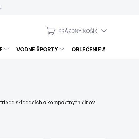
a
PRÁZDNY KOŠÍK
NÁKUPNÝ
KOŠÍK
E
VODNÉ ŠPORTY
OBLEČENIE A LIFESTYLE
 trieda skladacích a kompaktných člnov