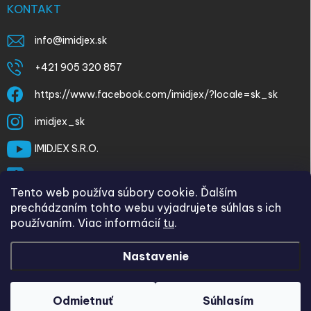
KONTAKT
info
@
imidjex.sk
+421 905 320 857
https://www.facebook.com/imidjex/?locale=sk_sk
imidjex_sk
IMIDJEX S.R.O.
@imidjex
Tento web používa súbory cookie. Ďalším
prechádzaním tohto webu vyjadrujete súhlas s ich
používaním. Viac informácií
tu
.
Nastavenie
Copyright 2026
imidjex.sk
. Všetky práva vyhradené.
Upraviť
nastavenie cookies
Odmietnuť
Súhlasím