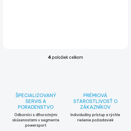
€81
€120,99
€65,85 bez DPH
€98,37 bez DPH
Do košíka
Do košíka
4
položiek celkom
O
v
l
á
d
a
c
ŠPECIALIZOVANÝ
PRÉMIOVÁ
i
SERVIS A
STAROSTLIVOSŤ O
e
PORADENSTVO
ZÁKAZNÍKOV
p
r
Odborníci s dlhoročnými
Individuálny prístup a rýchle
v
skúsenosťami v segmente
riešenie požiadaviek
powersport
k