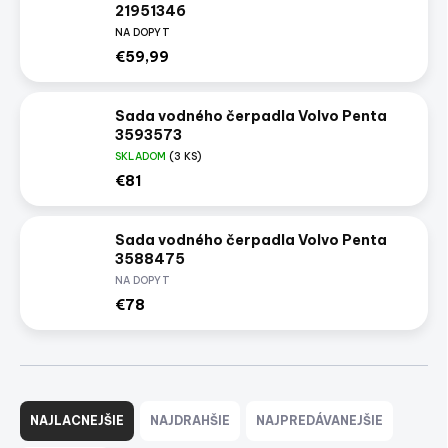
21951346
NA DOPYT
€59,99
Sada vodného čerpadla Volvo Penta
3593573
SKLADOM
(3 KS)
€81
Sada vodného čerpadla Volvo Penta
3588475
NA DOPYT
€78
R
a
NAJLACNEJŠIE
NAJDRAHŠIE
NAJPREDÁVANEJŠIE
d