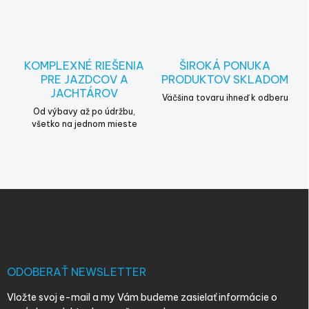
y
v
ý
p
i
KOMPLEXNÉ RIEŠENIA
ŠIROKÁ PONUKA
s
PRE JAZDCOV A
PRODUKTOV SKLADOM
u
JACHTÁROV
Väčšina tovaru ihneď k odberu
Od výbavy až po údržbu,
všetko na jednom mieste
Z
á
p
ä
t
i
ODOBERAŤ NEWSLETTER
e
Vložte svoj e-mail a my Vám budeme zasielať informácie o