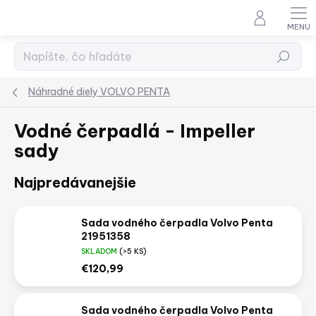
Prejsť
na
obsah
Hľadať
Náhradné diely VOLVO PENTA
Vodné čerpadlá - Impeller
sady
Najpredávanejšie
Sada vodného čerpadla Volvo Penta
21951358
SKLADOM
(>5 KS)
€120,99
Sada vodného čerpadla Volvo Penta