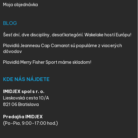
Moja objednávka
BLOG
Šesť dní, dve disciplíny, desať kategórií. Wakelake hostí Európu!
Plavidlá Jeanneau Cap Camarat sú populárne z viacerých
dôvodov
Plavidlá Merry Fisher Sport máme skladom!
KDE NÁS NÁJDETE
IMIDJEX spol s r. o.
Lieskovská cesta 10/A
821 06 Bratislava
Predajňa IMIDJEX
(Po-Pia, 9:00-17:00 hod.)