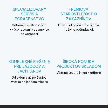
a
c
ŠPECIALIZOVANÝ
PRÉMIOVÁ
i
SERVIS A
STAROSTLIVOSŤ O
e
PORADENSTVO
ZÁKAZNÍKOV
p
r
Odborníci s dlhoročnými
Individuálny prístup a rýchle
v
skúsenosťami v segmente
riešenie požiadaviek
powersport
k
y
v
ý
p
i
KOMPLEXNÉ RIEŠENIA
ŠIROKÁ PONUKA
s
PRE JAZDCOV A
PRODUKTOV SKLADOM
u
JACHTÁROV
Väčšina tovaru ihneď k odberu
Od výbavy až po údržbu,
všetko na jednom mieste
Z