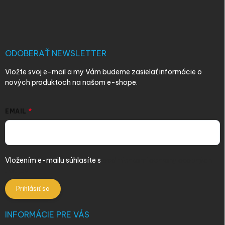
á
p
ä
t
i
ODOBERAŤ NEWSLETTER
e
Vložte svoj e-mail a my Vám budeme zasielať informácie o
nových produktoch na našom e-shope.
EMAIL
Vložením e-mailu súhlasíte s
podmienkami ochrany osobných
údajov
Prihlásiť sa
INFORMÁCIE PRE VÁS