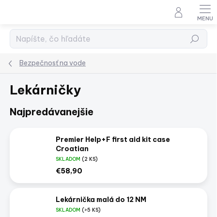
Prejsť
na
obsah
Hľadať
Bezpečnosť na vode
Lekárničky
Najpredávanejšie
Premier Help+F first aid kit case
Croatian
SKLADOM
(2 KS)
€58,90
Lekárnička malá do 12 NM
SKLADOM
(>5 KS)