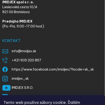
IMIDJEX spol s r. o.
Lieskovská cesta 10/A
821 06 Bratislava
Predajňa IMIDJEX
(Po-Pia, 9:00-17:00 hod.)
KONTAKT
info
@
imidjex.sk
+421 905 320 857
https://www.facebook.com/imidjex/?locale=sk_sk
imidjex_sk
IMIDJEX S.R.O.
@imidjex
Tento web používa súbory cookie. Ďalším