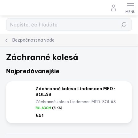
Prejsť
na
obsah
Hľadať
Bezpečnosť na vode
Záchranné kolesá
Najpredávanejšie
Záchranné koleso Lindemann MED-
SOLAS
Záchranné koleso Lindemann MED-SOLAS
SKLADOM
(5 KS)
€51