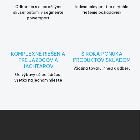
p
r
Odborníci s dlhoročnými
Individuálny prístup a rýchle
v
skúsenosťami v segmente
riešenie požiadaviek
powersport
k
y
v
ý
p
i
KOMPLEXNÉ RIEŠENIA
ŠIROKÁ PONUKA
s
PRE JAZDCOV A
PRODUKTOV SKLADOM
u
JACHTÁROV
Väčšina tovaru ihneď k odberu
Od výbavy až po údržbu,
všetko na jednom mieste
Z
á
p
ä