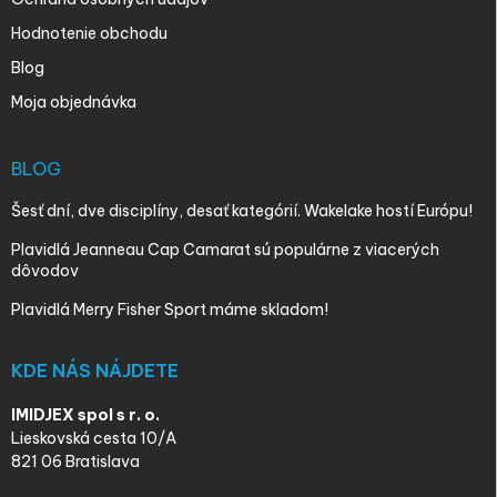
Hodnotenie obchodu
Blog
Moja objednávka
BLOG
Šesť dní, dve disciplíny, desať kategórií. Wakelake hostí Európu!
Plavidlá Jeanneau Cap Camarat sú populárne z viacerých
dôvodov
Plavidlá Merry Fisher Sport máme skladom!
KDE NÁS NÁJDETE
IMIDJEX spol s r. o.
Lieskovská cesta 10/A
821 06 Bratislava