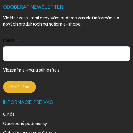
t
i
ODOBERAŤ NEWSLETTER
e
Vložte svoj e-mail a my Vám budeme zasielať informácie o
nových produktoch na našom e-shope.
EMAIL
Vložením e-mailu súhlasíte s
podmienkami ochrany osobných
údajov
Prihlásiť sa
INFORMÁCIE PRE VÁS
O nás
Obchodné podmienky
Ochrana osobných údajov