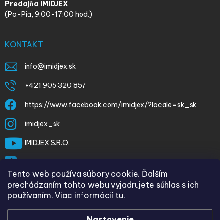
Predajňa IMIDJEX
(Po-Pia, 9:00-17:00 hod.)
KONTAKT
info
@
imidjex.sk
+421 905 320 857
https://www.facebook.com/imidjex/?locale=sk_sk
imidjex_sk
IMIDJEX S.R.O.
@imidjex
Tento web používa súbory cookie. Ďalším
prechádzaním tohto webu vyjadrujete súhlas s ich
používaním. Viac informácií
tu
.
Nastavenie