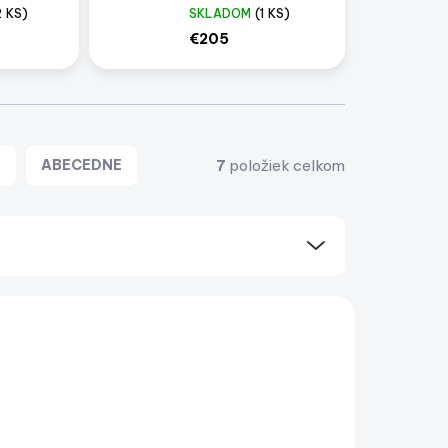
2 KS)
SKLADOM
(1 KS)
€205
7
položiek celkom
E
ABECEDNE
NOVINKA