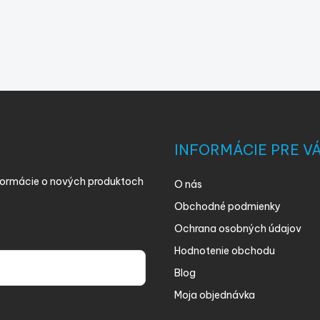
s
u
INFORMÁCIE PRE V
nformácie o nových produktoch
O nás
Obchodné podmienky
Ochrana osobných údajov
Hodnotenie obchodu
Blog
Moja objednávka
ny osobných údajov