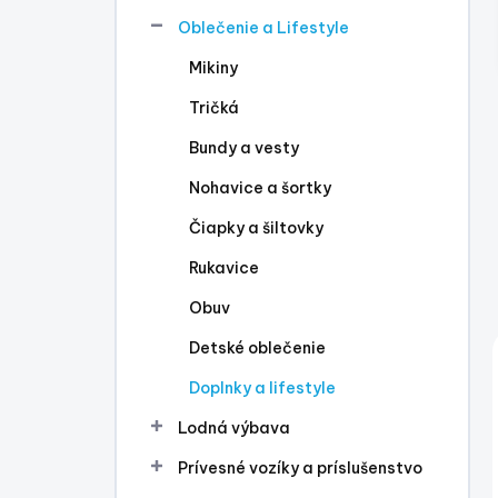
l
Oblečenie a Lifestyle
Mikiny
Tričká
Bundy a vesty
Nohavice a šortky
Čiapky a šiltovky
Rukavice
Obuv
Detské oblečenie
Doplnky a lifestyle
Lodná výbava
Prívesné vozíky a príslušenstvo