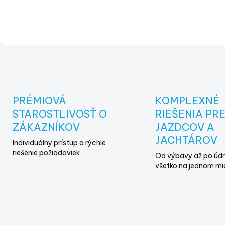
O
v
l
á
d
PRÉMIOVÁ
KOMPLEXNÉ
a
STAROSTLIVOSŤ O
RIEŠENIA PR
c
i
ZÁKAZNÍKOV
JAZDCOV A
e
JACHTÁROV
Individuálny prístup a rýchle
p
riešenie požiadaviek
r
Od výbavy až po údr
v
všetko na jednom mi
k
y
v
ý
p
i