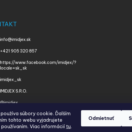
NTAKT
info
@
imidjex.sk
+421 905 320 857
https://www.facebook.com/imidjex/?
locale=sk_sk
imidjex_sk
IMIDJEX S.R.O.
@imidjex
používa súbory cookie. Ďalším
Odmietnuť
S
ím tohto webu vyjadrujete
h používaním. Viac informácií
tu
.