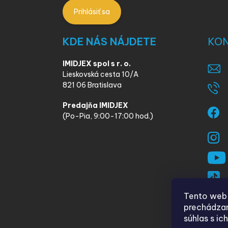
Prihlásiť sa
KDE NÁS NÁJDETE
KO
IMIDJEX spol s r. o.
Lieskovská cesta 10/A
821 06 Bratislava
Predajňa IMIDJEX
(Po-Pia, 9:00-17:00 hod.)
Tento web 
prechádzan
súhlas s ic