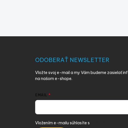
Z
á
p
ä
ODOBERAŤ NEWSLETTER
t
i
Vložte svoj e-mail a my Vám budeme zasielať i
e
na našom e-shope.
EMAIL
Vložením e-mailu súhlasíte s
podmienkami ochra