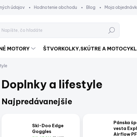
ných údajov
Hodnotenie obchodu
Blog
Moja objednávk
Hľadať
DNÉ MOTORY
ŠTVORKOLKY,SKÚTRE A MOTOCYKL
tyle
Doplnky a lifestyle
Najpredávanejšie
Pánska šp
Ski-Doo Edge
vesta Exp
Goggles
Airflow P