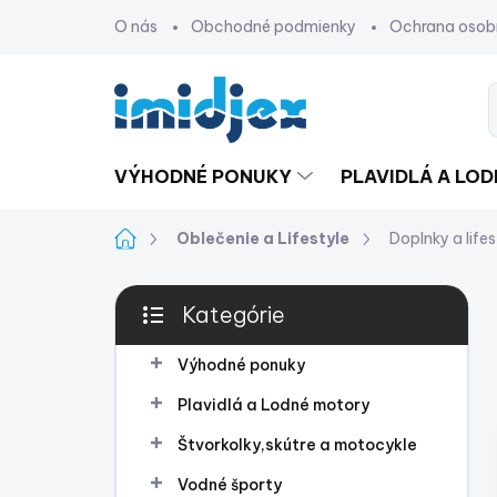
Prejsť
O nás
Obchodné podmienky
Ochrana osob
na
obsah
VÝHODNÉ PONUKY
PLAVIDLÁ A LO
Domov
Oblečenie a Lifestyle
Doplnky a lifes
B
Kategórie
o
Preskočiť
č
kategórie
n
Výhodné ponuky
ý
Plavidlá a Lodné motory
p
a
Štvorkolky,skútre a motocykle
n
Vodné športy
e