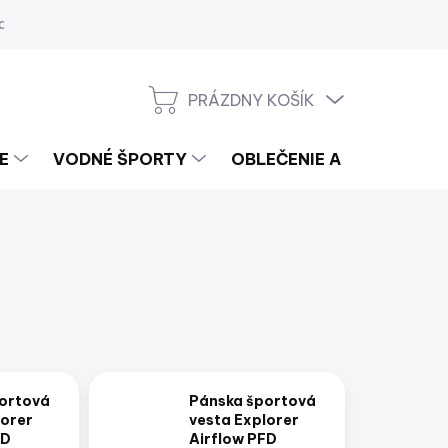
a
PRÁZDNY KOŠÍK
NÁKUPNÝ
KOŠÍK
E
VODNÉ ŠPORTY
OBLEČENIE A LIFESTYLE
ortová
Pánska športová
lorer
vesta Explorer
FD
Airflow PFD