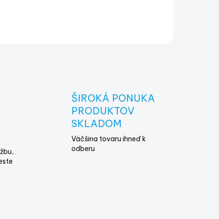
ŠIROKÁ PONUKA
E
PRODUKTOV
SKLADOM
Väčšina tovaru ihneď k
odberu
žbu,
este