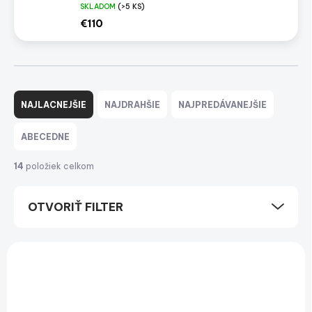
SKLADOM
(>5 KS)
€110
R
a
NAJLACNEJŠIE
NAJDRAHŠIE
NAJPREDÁVANEJŠIE
d
e
ABECEDNE
n
i
14
položiek celkom
e
p
OTVORIŤ FILTER
r
o
d
V
u
ý
NOVINKA
k
p
TIP
t
i
o
s