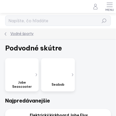
Prejsť
na
obsah
Hľadať
Vodné športy
Podvodné skútre
Jobe
Seabob
Seascooter
Najpredávanejšie
Elektrický kickboard Jobe Flux