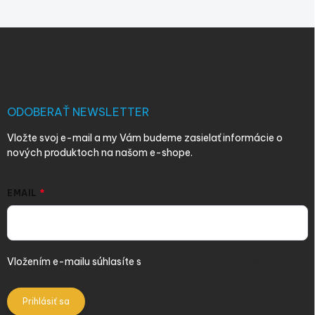
Z
á
p
ä
t
i
ODOBERAŤ NEWSLETTER
e
Vložte svoj e-mail a my Vám budeme zasielať informácie o
nových produktoch na našom e-shope.
EMAIL
Vložením e-mailu súhlasíte s
podmienkami ochrany osobných
údajov
Prihlásiť sa