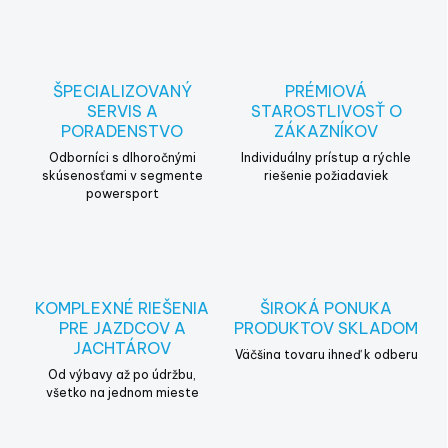
l
á
d
a
c
ŠPECIALIZOVANÝ
PRÉMIOVÁ
i
SERVIS A
STAROSTLIVOSŤ O
e
PORADENSTVO
ZÁKAZNÍKOV
p
r
Odborníci s dlhoročnými
Individuálny prístup a rýchle
v
skúsenosťami v segmente
riešenie požiadaviek
powersport
k
y
v
ý
p
i
KOMPLEXNÉ RIEŠENIA
ŠIROKÁ PONUKA
s
PRE JAZDCOV A
PRODUKTOV SKLADOM
u
JACHTÁROV
Väčšina tovaru ihneď k odberu
Od výbavy až po údržbu,
všetko na jednom mieste