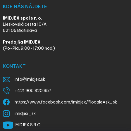
KDE NÁS NÁJDETE
IMIDJEX spol s r. o.
Lieskovská cesta 10/A
821 06 Bratislava
Predajňa IMIDJEX
(Po-Pia, 9:00-17:00 hod.)
KONTAKT
info
@
imidjex.sk
+421 905 320 857
https://www.facebook.com/imidjex/?locale=sk_sk
imidjex_sk
IMIDJEX S.R.O.