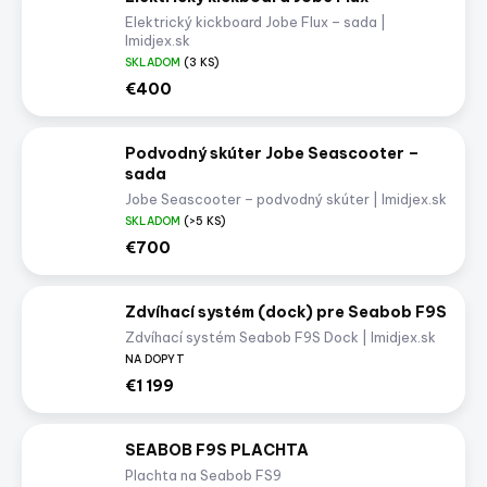
Elektrický kickboard Jobe Flux – sada |
Imidjex.sk
SKLADOM
(3 KS)
€400
Podvodný skúter Jobe Seascooter –
sada
Jobe Seascooter – podvodný skúter | Imidjex.sk
SKLADOM
(>5 KS)
€700
Zdvíhací systém (dock) pre Seabob F9S
Zdvíhací systém Seabob F9S Dock | Imidjex.sk
NA DOPYT
€1 199
SEABOB F9S PLACHTA
Plachta na Seabob FS9