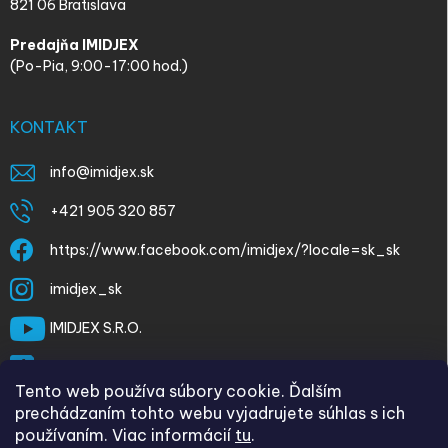
821 06 Bratislava
Predajňa IMIDJEX
(Po-Pia, 9:00-17:00 hod.)
KONTAKT
info
@
imidjex.sk
+421 905 320 857
https://www.facebook.com/imidjex/?locale=sk_sk
imidjex_sk
IMIDJEX S.R.O.
@imidjex
Tento web používa súbory cookie. Ďalším
prechádzaním tohto webu vyjadrujete súhlas s ich
používaním. Viac informácií
tu
.