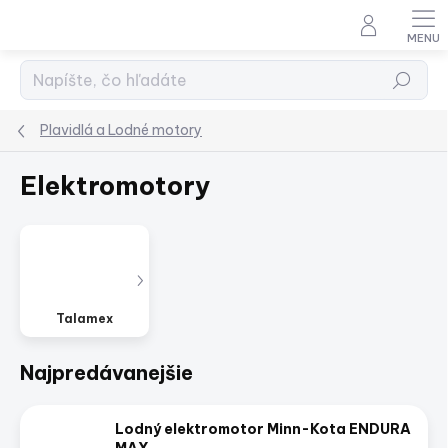
Prejsť
na
obsah
Hľadať
Plavidlá a Lodné motory
Elektromotory
Talamex
Najpredávanejšie
Lodný elektromotor Minn-Kota ENDURA