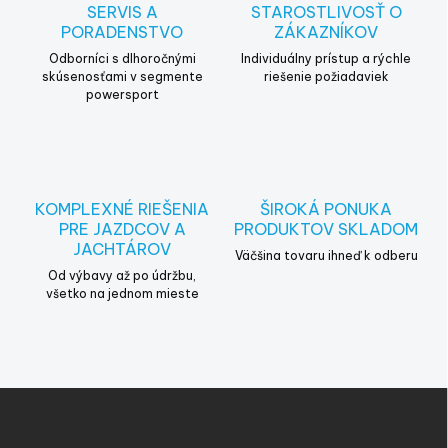
i
SERVIS A
STAROSTLIVOSŤ O
e
PORADENSTVO
ZÁKAZNÍKOV
p
r
Odborníci s dlhoročnými
Individuálny prístup a rýchle
v
skúsenosťami v segmente
riešenie požiadaviek
powersport
k
y
v
ý
p
i
KOMPLEXNÉ RIEŠENIA
ŠIROKÁ PONUKA
s
PRE JAZDCOV A
PRODUKTOV SKLADOM
u
JACHTÁROV
Väčšina tovaru ihneď k odberu
Od výbavy až po údržbu,
všetko na jednom mieste
Z
á
p