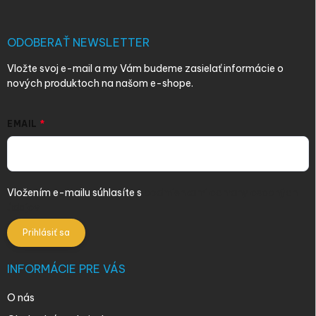
ä
t
i
ODOBERAŤ NEWSLETTER
e
Vložte svoj e-mail a my Vám budeme zasielať informácie o
nových produktoch na našom e-shope.
EMAIL
Vložením e-mailu súhlasíte s
podmienkami ochrany osobných
údajov
Prihlásiť sa
INFORMÁCIE PRE VÁS
O nás