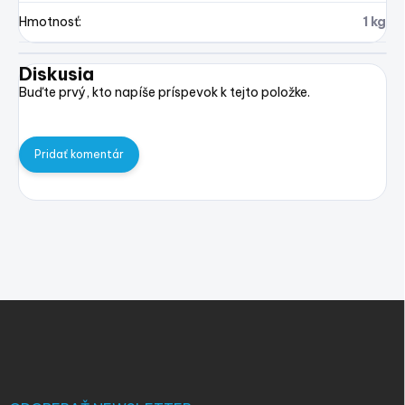
Hmotnosť
:
1 kg
Diskusia
Buďte prvý, kto napíše príspevok k tejto položke.
Pridať komentár
Z
á
p
ä
t