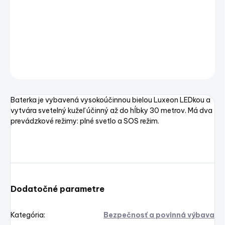
LED light Sub extreme water proof
DETAILNÉ INFORMÁCIE
OPÝTAŤ SA
STRÁŽIŤ
Uložiť
Baterka je vybavená vysokoúčinnou bielou Luxeon LEDkou a
vytvára svetelný kužeľ účinný až do hĺbky 30 metrov. Má dva
prevádzkové režimy: plné svetlo a SOS režim.
Dodatočné parametre
Kategória
:
Bezpečnosť a povinná výbava