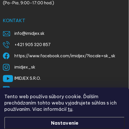
(Po-Pia, 9:00-17:00 hod.)
KONTAKT
info
@
imidjex.sk
+421 905 320 857
https://www.facebook.com/imidjex/?locale=sk_sk
imidjex_sk
IMIDJEX S.R.O.
@imidjex
Tento web používa súbory cookie. Ďalším
prechádzaním tohto webu vyjadrujete súhlas s ich
používaním. Viac informácií
tu
.
Nastavenie