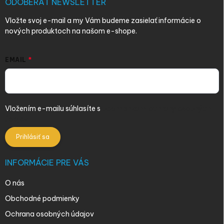
i
ODOBERAŤ NEWSLETTER
e
Vložte svoj e-mail a my Vám budeme zasielať informácie o
nových produktoch na našom e-shope.
EMAIL
Vložením e-mailu súhlasíte s
podmienkami ochrany osobných
údajov
Prihlásiť sa
INFORMÁCIE PRE VÁS
O nás
Obchodné podmienky
Ochrana osobných údajov