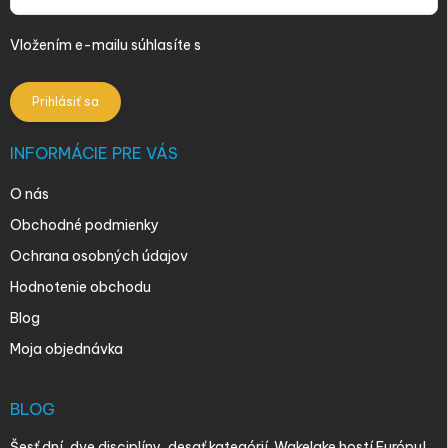
Vložením e-mailu súhlasíte s
podmienkami ochrany osobných
údajov
Prihlásiť sa
INFORMÁCIE PRE VÁS
O nás
Obchodné podmienky
Ochrana osobných údajov
Hodnotenie obchodu
Blog
Moja objednávka
BLOG
Šesť dní, dve disciplíny, desať kategórií. Wakelake hostí Európu!