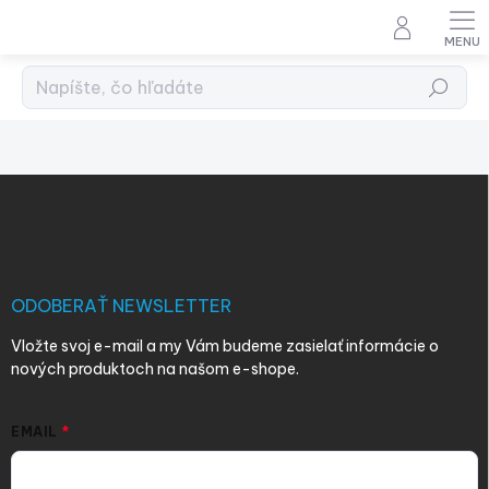
Prejsť
na
obsah
Hľadať
Z
á
p
ä
t
i
ODOBERAŤ NEWSLETTER
e
Vložte svoj e-mail a my Vám budeme zasielať informácie o
nových produktoch na našom e-shope.
EMAIL