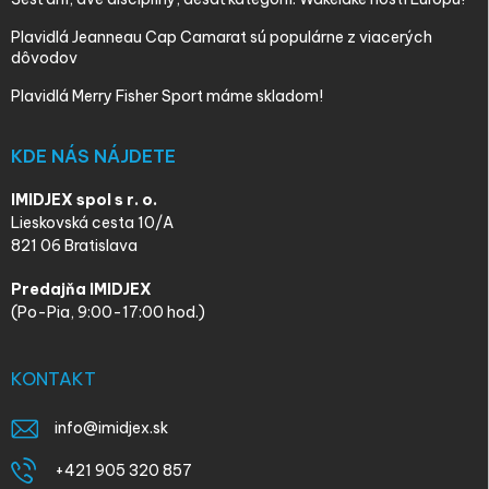
Plavidlá Jeanneau Cap Camarat sú populárne z viacerých
dôvodov
Plavidlá Merry Fisher Sport máme skladom!
KDE NÁS NÁJDETE
IMIDJEX spol s r. o.
Lieskovská cesta 10/A
821 06 Bratislava
Predajňa IMIDJEX
(Po-Pia, 9:00-17:00 hod.)
KONTAKT
info
@
imidjex.sk
+421 905 320 857