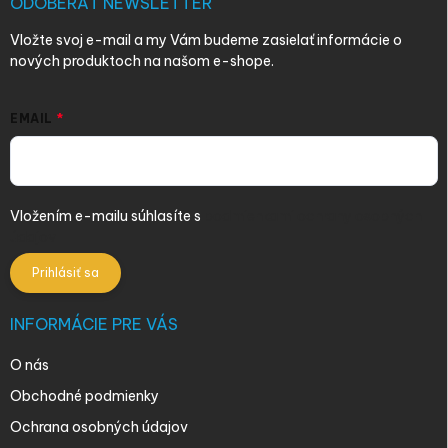
i
ODOBERAŤ NEWSLETTER
e
Vložte svoj e-mail a my Vám budeme zasielať informácie o
nových produktoch na našom e-shope.
EMAIL
Vložením e-mailu súhlasíte s
podmienkami ochrany osobných
údajov
Prihlásiť sa
INFORMÁCIE PRE VÁS
O nás
Obchodné podmienky
Ochrana osobných údajov