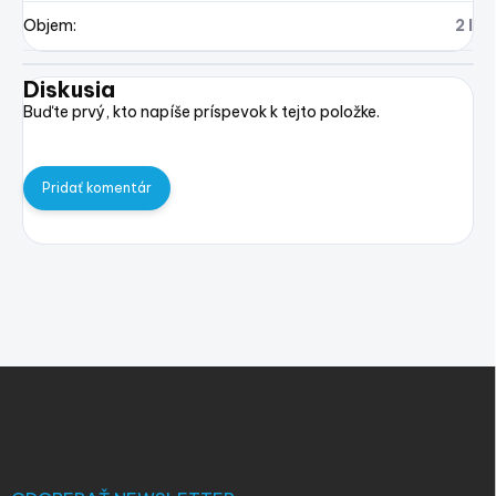
Objem
:
2 l
Diskusia
Buďte prvý, kto napíše príspevok k tejto položke.
Pridať komentár
Z
á
p
ä
t