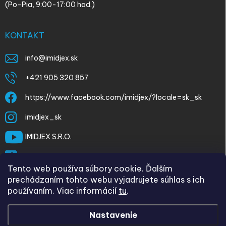
(Po-Pia, 9:00-17:00 hod.)
KONTAKT
info
@
imidjex.sk
+421 905 320 857
https://www.facebook.com/imidjex/?locale=sk_sk
imidjex_sk
IMIDJEX S.R.O.
@imidjex
Tento web používa súbory cookie. Ďalším
prechádzaním tohto webu vyjadrujete súhlas s ich
používaním. Viac informácií
tu
.
Nastavenie