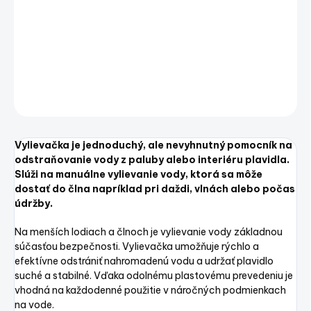
Slúži na manuálne vylievanie vody, ktorá sa môže
dostať do člna napríklad pri daždi, vlnách alebo počas
údržby.
DETAILNÉ INFORMÁCIE
OPÝTAŤ SA
STRÁŽIŤ
Uložiť
Vylievačka je jednoduchý, ale nevyhnutný pomocník na
odstraňovanie vody z paluby alebo interiéru plavidla.
Slúži na manuálne vylievanie vody, ktorá sa môže
dostať do člna napríklad pri daždi, vlnách alebo počas
údržby.
Na menších lodiach a člnoch je vylievanie vody základnou
súčasťou bezpečnosti. Vylievačka umožňuje rýchlo a
efektívne odstrániť nahromadenú vodu a udržať plavidlo
suché a stabilné. Vďaka odolnému plastovému prevedeniu je
vhodná na každodenné použitie v náročných podmienkach
na vode.