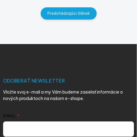
Predchádzajúci článok
Z
á
p
ä
t
i
ODOBERAŤ NEWSLETTER
e
Vložte svoj e-mail a my Vám budeme zasielať informácie o
nových produktoch na našom e-shope.
EMAIL