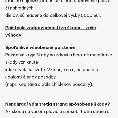
lode do najbližšej lodenice alebo dopravenie paliva
či náhradných
dielov, sú hradené do celkovej výšky 5000 eur.
Poistenie zodpovednosti za škodu – vaše
výhody
Spoľahlivé všeobecné poistenie
Poistenie kryje škody na zdraví a hmotné majetkové
škody vzniknuté
kdekoľvek na svete. Vzťahuje sa aj na poistné
udalosti členov posádky
(napr. Kapitána a ďalších členov posádky).
Nenahradí vám tretia strana spôsobené škody?
Ak škodu na vašom plavidle spôsobí tretia strana a