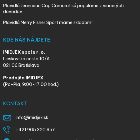
Plavidlá Jeanneau Cap Camarat sú populárne z viacerých
dôvodov
Plavidlá Merry Fisher Sport máme skladom!
KDE NÁS NÁJDETE
IMIDJEX spol s r. o.
Lieskovská cesta 10/A
821 06 Bratislava
Predajňa IMIDJEX
(Po-Pia, 9:00-17:00 hod.)
KONTAKT
info
@
imidjex.sk
+421 905 320 857