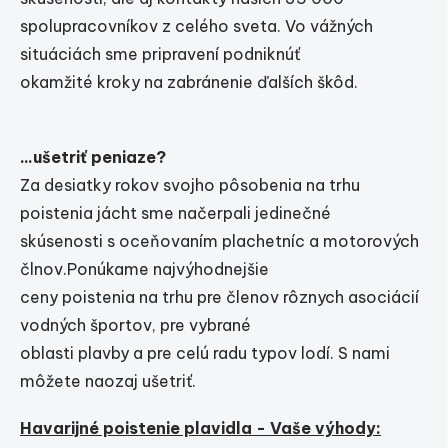
spolupracovníkov z celého sveta. Vo vážných
situáciách sme pripravení podniknúť
okamžité kroky na zabránenie ďalších škôd.
...ušetriť peniaze?
Za desiatky rokov svojho pôsobenia na trhu
poistenia jácht sme načerpali jedinečné
skúsenosti s oceňovaním plachetníc a motorových
člnov.Ponúkame najvýhodnejšie
ceny poistenia na trhu pre členov rôznych asociácií
vodných športov, pre vybrané
oblasti plavby a pre celú radu typov lodí. S nami
môžete naozaj ušetriť.
Havarijné poistenie plavidla - Vaše výhody: