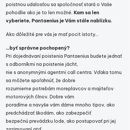
poistnou udalosťou sa spoločnosť stará o Vaše
pohodlie ako je to len možné.
Kam sa len
vyberiete, Pantaenius je Vám stále nablízku.
Ako dôležité pre vás je mať pocit istoty...
...byť správne pochopený?
Pri dojednávaní poistenia Pantaenius budete jednať
s odborníkmi na poistenie jácht,
nie s anonymnými agentmi call centra. Vďaka tomu
sa môžete spoľahnúť, že dobre
rozumieme potrebám moreplavcov a majiteľov
motorových člnov. Dobre vám
poradíme a navyše vám dáme mnoho tipov, ako
predchádzať škodám, ako zabezpečiť
bezpečnú prevádzku lode, ako postupovať pri jej
zazimovaní atď.