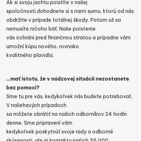
Ak si svoju jachtu poistíte v našej
spoločnosti,dohodnete si s nami sumu, ktorú od nás
obdržíte v prípade totálnej škody. Potom už sa
nemusíte ničoho báť. Naše poistenie
vás ochráni pred finančnou stratou a prípadne vám
umožní kúpu nového, rovnako
kvalitného plavidla.
...mať istotu, že v núdzovej situácii nezostanete
bez pomoci?
Sme tu pre vás, kedykoľvek nás budete potrebovať.
V naliehavých prípadoch
sa môžete obrátiť na našich odborníkov 24 hodín
denne. Sme pripravení vám
kedykoľvek poskytnúť svoje rady a odborné
skúsenosti, ale aj kontakty našich 35 000