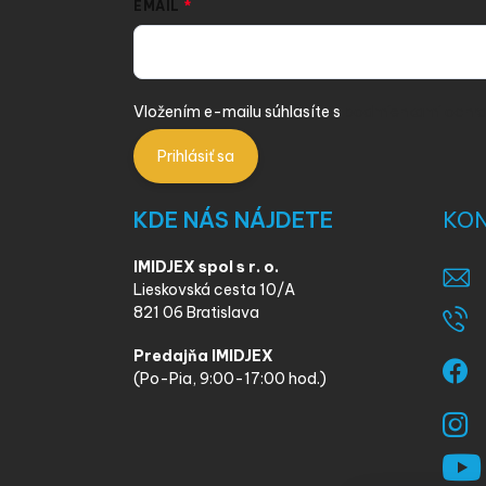
EMAIL
Vložením e-mailu súhlasíte s
podmienkami ochra
Prihlásiť sa
KDE NÁS NÁJDETE
KO
IMIDJEX spol s r. o.
Lieskovská cesta 10/A
821 06 Bratislava
Predajňa IMIDJEX
(Po-Pia, 9:00-17:00 hod.)