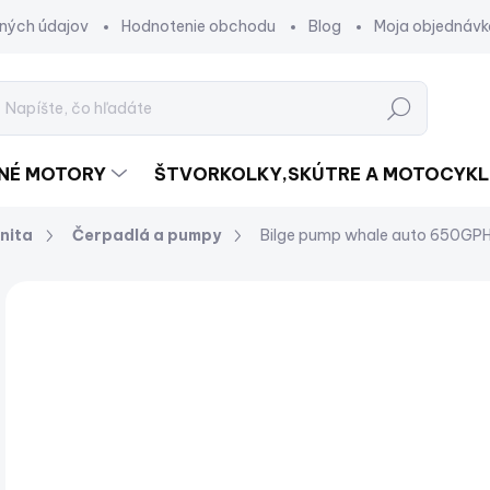
ných údajov
Hodnotenie obchodu
Blog
Moja objednávk
Hľadať
DNÉ MOTORY
ŠTVORKOLKY,SKÚTRE A MOTOCYKL
nita
Čerpadlá a pumpy
Bilge pump whale auto 650GP
Neohodnotené
Podrobnosti hodnotenia
NOVINKA
€
€89
Jed
SK
cena