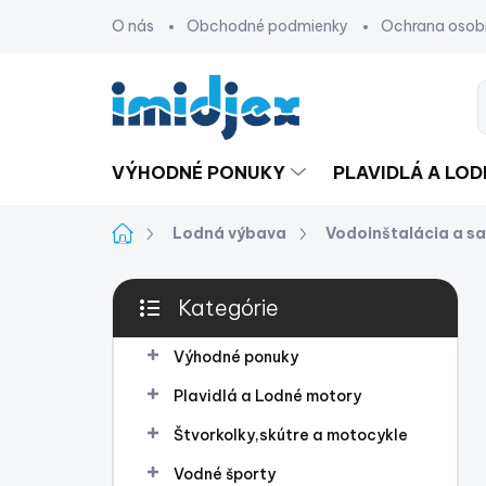
Prejsť
O nás
Obchodné podmienky
Ochrana osob
na
obsah
VÝHODNÉ PONUKY
PLAVIDLÁ A LO
Domov
Lodná výbava
Vodoinštalácia a sa
B
Kategórie
o
Preskočiť
č
kategórie
n
Výhodné ponuky
ý
Plavidlá a Lodné motory
p
a
Štvorkolky,skútre a motocykle
n
Vodné športy
e