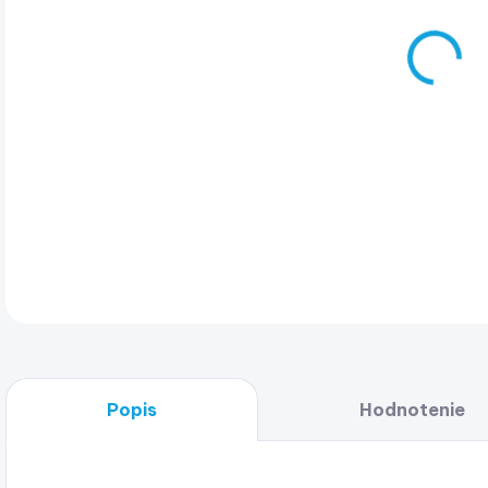
Wha
12 
DET
Popis
Hodnotenie