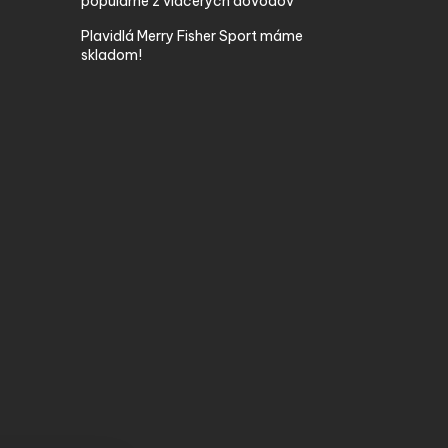
populárne z viacerých dôvodov
Plavidlá Merry Fisher Sport máme
skladom!