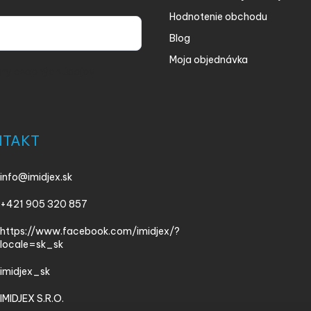
Hodnotenie obchodu
Blog
Moja objednávka
ny osobných údajov
NTAKT
info
@
imidjex.sk
+421 905 320 857
https://www.facebook.com/imidjex/?
locale=sk_sk
imidjex_sk
IMIDJEX S.R.O.