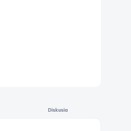
−
+
Pridať do košíka
le Supersub Smart submers. bilge pump 650
V
AILNÉ INFORMÁCIE
OPÝTAŤ SA
STRÁŽIŤ
Uložiť
Diskusia