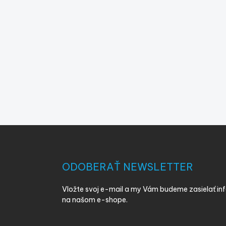
Z
á
p
ä
ODOBERAŤ NEWSLETTER
t
i
Vložte svoj e-mail a my Vám budeme zasielať i
e
na našom e-shope.