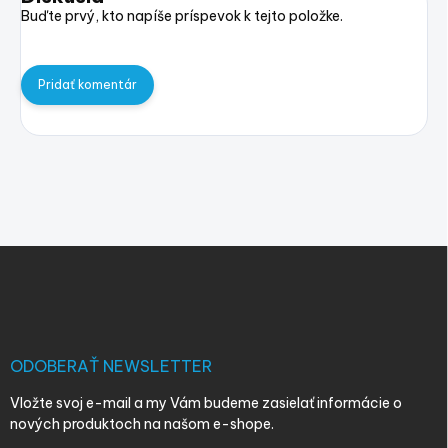
Buďte prvý, kto napíše príspevok k tejto položke.
Pridať komentár
Z
á
p
ä
t
i
ODOBERAŤ NEWSLETTER
e
Vložte svoj e-mail a my Vám budeme zasielať informácie o
nových produktoch na našom e-shope.