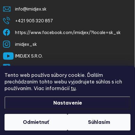
info
@
imidjex.sk
+421 905 320 857
https://www.facebook.com/imidjex/?locale=sk_sk
imidjex_sk
IMIDJEX S.R.O.
@imidjex
Tento web používa súbory cookie. Ďalším
prechádzaním tohto webu vyjadrujete súhlas s ich
používaním. Viac informácií
tu
.
Nastavenie
Copyright 2026
imidjex.sk
. Všetky práva vyhradené.
Upraviť
nastavenie cookies
Odmietnuť
Súhlasím
Vytvoril Shoptet