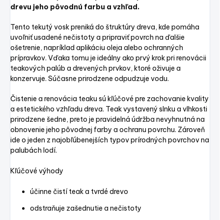
drevu jeho pôvodnú farbu a vzhľad.
Tento tekutý vosk preniká do štruktúry dreva, kde pomáha
uvoľniť usadené nečistoty a pripraviť povrch na ďalšie
ošetrenie, napríklad aplikáciu oleja alebo ochranných
prípravkov. Vďaka tomu je ideálny ako prvý krok pri renovácii
teakových palúb a drevených prvkov, ktoré oživuje a
konzervuje. Súčasne prirodzene odpudzuje vodu.
Čistenie a renovácia teaku sú kľúčové pre zachovanie kvality
a estetického vzhľadu dreva. Teak vystavený slnku a vlhkosti
prirodzene šedne, preto je pravidelná údržba nevyhnutná na
obnovenie jeho pôvodnej farby a ochranu povrchu. Zároveň
ide o jeden z najobľúbenejších typov prírodných povrchov na
palubách lodí.
Kľúčové výhody
účinne čistí teak a tvrdé drevo
odstraňuje zašednutie a nečistoty