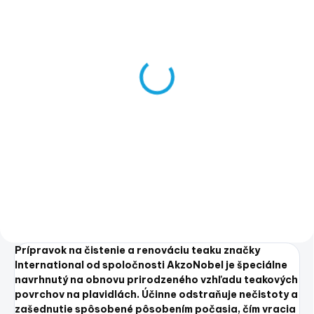
SKLADOM
(>5 KS)
Olej na teak
International /
AkzoNobel
Olej na teak International
€14,95
| Imidjex.sk
€12,15 bez DPH
Do košíka
Prípravok na čistenie a renováciu teaku značky
International od spoločnosti AkzoNobel je špeciálne
navrhnutý na obnovu prirodzeného vzhľadu teakových
povrchov na plavidlách. Účinne odstraňuje nečistoty a
zašednutie spôsobené pôsobením počasia, čím vracia