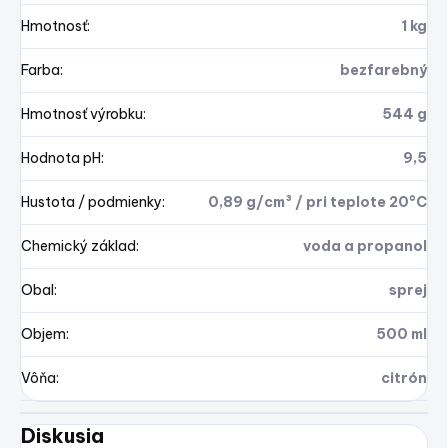
Hmotnosť
:
1 kg
Farba
:
bezfarebný
Hmotnosť výrobku
:
544 g
Hodnota pH
:
9,5
Hustota / podmienky
:
0,89 g/cm³ / pri teplote 20°C
Chemický základ
:
voda a propanol
Obal
:
sprej
Objem
:
500 ml
Vôňa
:
citrón
Diskusia