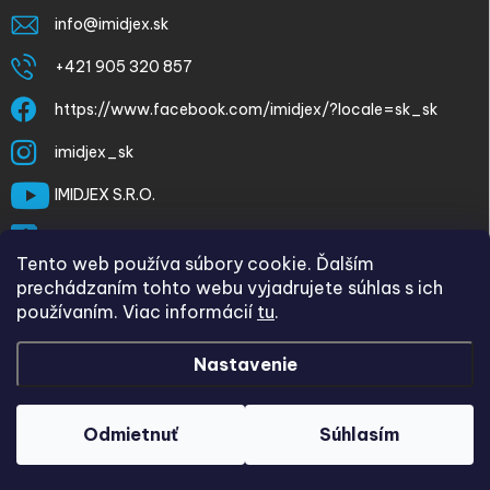
info
@
imidjex.sk
+421 905 320 857
https://www.facebook.com/imidjex/?locale=sk_sk
imidjex_sk
IMIDJEX S.R.O.
@imidjex
Tento web používa súbory cookie. Ďalším
prechádzaním tohto webu vyjadrujete súhlas s ich
používaním. Viac informácií
tu
.
Nastavenie
Copyright 2026
imidjex.sk
. Všetky práva vyhradené.
Upraviť
nastavenie cookies
Odmietnuť
Súhlasím
Vytvoril Shoptet