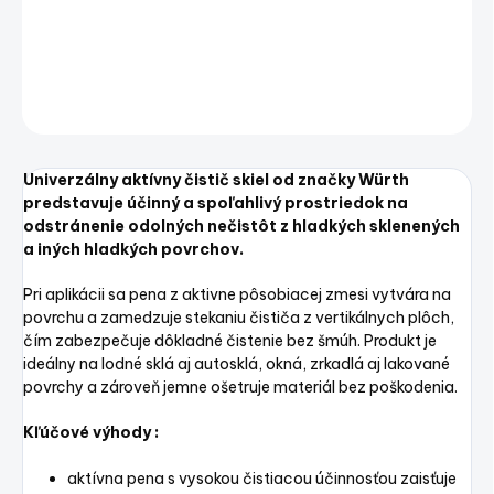
a iných hladkých povrchov.
DETAILNÉ INFORMÁCIE
OPÝTAŤ SA
STRÁŽIŤ
Uložiť
Univerzálny aktívny čistič skiel od značky Würth
predstavuje účinný a spoľahlivý prostriedok na
odstránenie odolných nečistôt z hladkých sklenených
a iných hladkých povrchov.
Pri aplikácii sa pena z aktivne pôsobiacej zmesi vytvára na
povrchu a zamedzuje stekaniu čističa z vertikálnych plôch,
čím zabezpečuje dôkladné čistenie bez šmúh. Produkt je
ideálny na lodné sklá aj autosklá, okná, zrkadlá aj lakované
povrchy a zároveň jemne ošetruje materiál bez poškodenia.
Kľúčové výhody :
aktívna pena s vysokou čistiacou účinnosťou zaisťuje