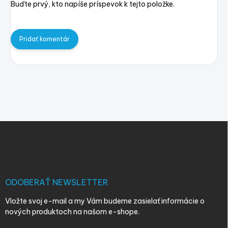
Buďte prvý, kto napíše príspevok k tejto položke.
Pridať komentár
Z
á
p
ä
t
i
ODOBERAŤ NEWSLETTER
e
Vložte svoj e-mail a my Vám budeme zasielať informácie o
nových produktoch na našom e-shope.