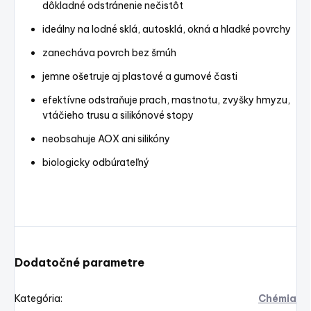
dôkladné odstránenie nečistôt
ideálny na lodné sklá, autosklá, okná a hladké povrchy
zanecháva povrch bez šmúh
jemne ošetruje aj plastové a gumové časti
efektívne odstraňuje prach, mastnotu, zvyšky hmyzu,
vtáčieho trusu a silikónové stopy
neobsahuje AOX ani silikóny
biologicky odbúrateľný
Dodatočné parametre
Kategória
:
Chémia