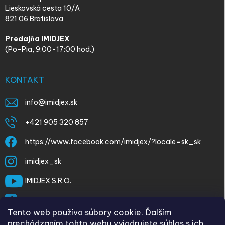
Lieskovská cesta 10/A
821 06 Bratislava
Predajňa IMIDJEX
(Po-Pia, 9:00-17:00 hod.)
KONTAKT
info
@
imidjex.sk
+421 905 320 857
https://www.facebook.com/imidjex/?locale=sk_sk
imidjex_sk
IMIDJEX S.R.O.
@imidjex
Tento web používa súbory cookie. Ďalším
prechádzaním tohto webu vyjadrujete súhlas s ich