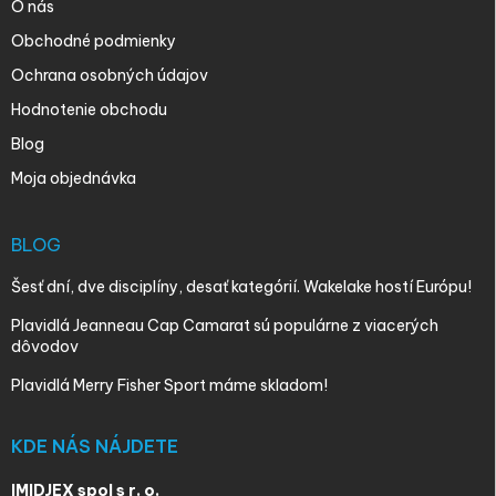
O nás
Obchodné podmienky
Ochrana osobných údajov
Hodnotenie obchodu
Blog
Moja objednávka
BLOG
Šesť dní, dve disciplíny, desať kategórií. Wakelake hostí Európu!
Plavidlá Jeanneau Cap Camarat sú populárne z viacerých
dôvodov
Plavidlá Merry Fisher Sport máme skladom!
KDE NÁS NÁJDETE
IMIDJEX spol s r. o.