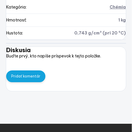
Kategória
:
Chémia
Hmotnosť
:
1 kg
Hustota
:
0,743 g/cm³ (pri 20 °C)
Diskusia
Buďte prvý, kto napíše príspevok k tejto položke.
Pridať komentár
Z