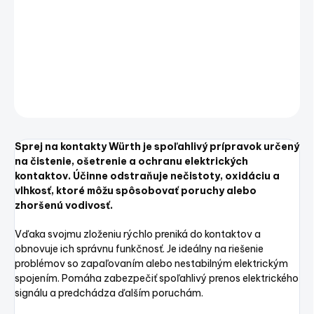
kontaktov. Účinne odstraňuje nečistoty, oxidáciu a
vlhkosť, ktoré môžu spôsobovať poruchy alebo
zhoršenú vodivosť.
DETAILNÉ INFORMÁCIE
OPÝTAŤ SA
STRÁŽIŤ
Uložiť
Sprej na kontakty Würth je spoľahlivý prípravok určený
na čistenie, ošetrenie a ochranu elektrických
kontaktov. Účinne odstraňuje nečistoty, oxidáciu a
vlhkosť, ktoré môžu spôsobovať poruchy alebo
zhoršenú vodivosť.
Vďaka svojmu zloženiu rýchlo preniká do kontaktov a
obnovuje ich správnu funkčnosť. Je ideálny na riešenie
problémov so zapaľovaním alebo nestabilným elektrickým
spojením. Pomáha zabezpečiť spoľahlivý prenos elektrického
signálu a predchádza ďalším poruchám.