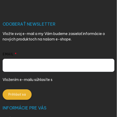
á
p
ä
t
i
ODOBERAŤ NEWSLETTER
e
Vložte svoj e-mail a my Vám budeme zasielať informácie o
nových produktoch na našom e-shope.
EMAIL
Vložením e-mailu súhlasíte s
podmienkami ochrany osobných
údajov
Prihlásiť sa
INFORMÁCIE PRE VÁS