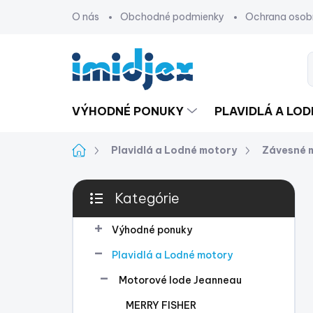
Prejsť
O nás
Obchodné podmienky
Ochrana osob
na
obsah
VÝHODNÉ PONUKY
PLAVIDLÁ A LO
Domov
Plavidlá a Lodné motory
Závesné 
B
Kategórie
o
Preskočiť
č
kategórie
n
Výhodné ponuky
ý
Plavidlá a Lodné motory
p
a
Motorové lode Jeanneau
n
MERRY FISHER
e