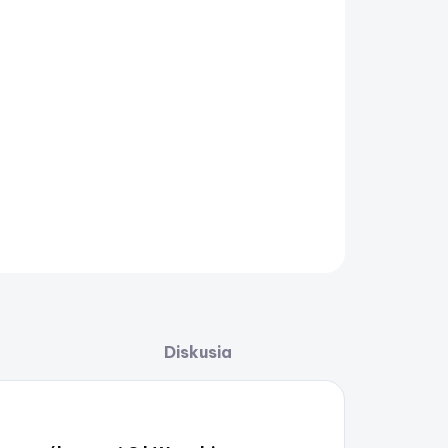
ný motor Suzuki DF2.5S
AILNÉ INFORMÁCIE
OPÝTAŤ SA
STRÁŽIŤ
Uložiť
Diskusia