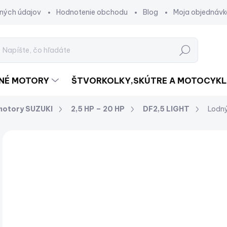
ných údajov
Hodnotenie obchodu
Blog
Moja objednávk
Hľadať
DNÉ MOTORY
ŠTVORKOLKY,SKÚTRE A MOTOCYKL
motory SUZUKI
2,5 HP – 20 HP
DF2,5 LIGHT
Lodný
Neohodnotené
Podrobnosti hodnotenia
ZNAČKA:
€
ZADARMO
€70
Jed
SK
cena