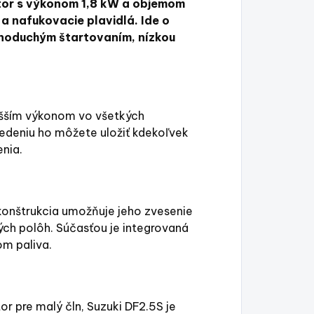
otor s výkonom 1,8 kW a objemom
 a nafukovacie plavidlá. Ide o
dnoduchým štartovaním, nízkou
vyšším výkonom vo všetkých
deniu ho môžete uložiť kdekoľvek
nia.
konštrukcia umožňuje jeho zvesenie
ných polôh. Súčasťou je integrovaná
m paliva.
or pre malý čln, Suzuki DF2.5S je