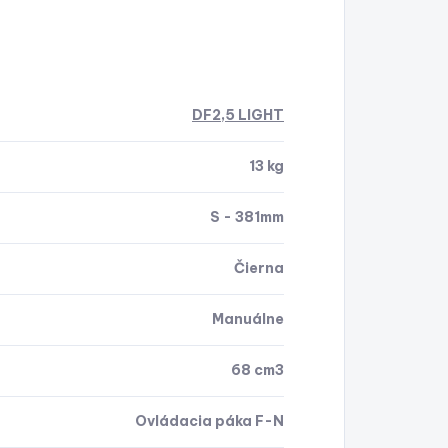
DF2,5 LIGHT
13 kg
S - 381mm
Čierna
Manuálne
68 cm3
Ovládacia páka F-N