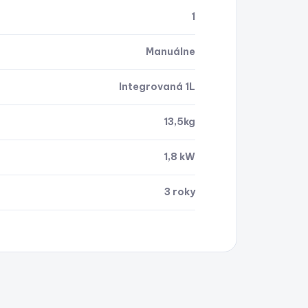
1
Manuálne
Integrovaná 1L
13,5kg
1,8 kW
3 roky