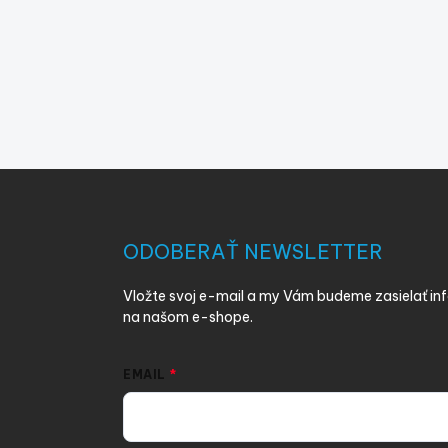
Z
á
p
ä
ODOBERAŤ NEWSLETTER
t
i
Vložte svoj e-mail a my Vám budeme zasielať i
e
na našom e-shope.
EMAIL