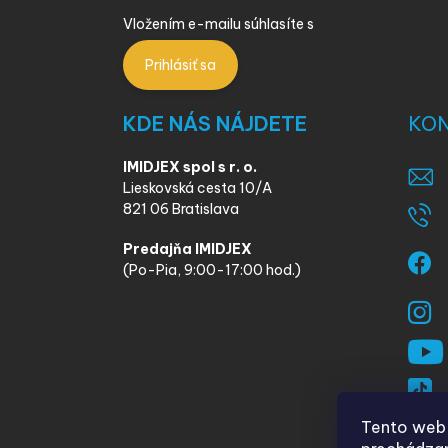
Vložením e-mailu súhlasíte s
podmienkami ochra
Prihlásiť sa
KDE NÁS NÁJDETE
KO
IMIDJEX spol s r. o.
Lieskovská cesta 10/A
821 06 Bratislava
Predajňa IMIDJEX
(Po-Pia, 9:00-17:00 hod.)
Tento web 