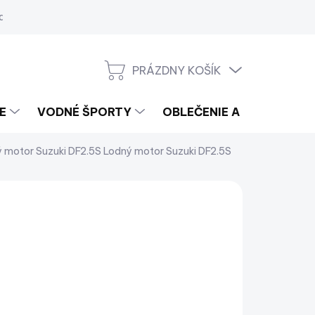
a
PRÁZDNY KOŠÍK
NÁKUPNÝ
KOŠÍK
E
VODNÉ ŠPORTY
OBLEČENIE A LIFESTYLE
 motor Suzuki DF2.5S
Lodný motor Suzuki DF2.5S
SUZUKI
950
€869
6,50 bez DPH
notková
LADOM
(>5 KS)
:
−
+
Pridať do košíka