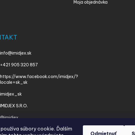
Moja objednávka
ny osobných údajov
NTAKT
info
@
imidjex.sk
+421 905 320 857
https://www.facebook.com/imidjex/?
locale=sk_sk
imidjex_sk
IMIDJEX S.R.O.
@imidjex
používa súbory cookie. Ďalším
Odmietnuť
S