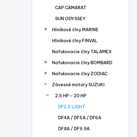
l
CAP CAMARAT
SUN ODYSSEY
Hliníkové člny MARINE
Hliníkové člny FINVAL
Nafukovacie člny TALAMEX
Nafukovacie člny BOMBARD
Nafukovacie člny ZODIAC
Závesné motory SUZUKI
2,5 HP – 20 HP
DF2,5 LIGHT
DF4A / DF5A / DF6A
DF8A / DF9,9A