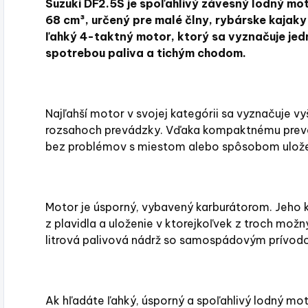
Suzuki DF2.5S je spoľahlivý závesný lodný m
68 cm³, určený pre malé člny, rybárske kajaky
ľahký 4-taktný motor, ktorý sa vyznačuje je
spotrebou paliva a tichým chodom.
Najľahší motor v svojej kategórii sa vyznačuje 
rozsahoch prevádzky. Vďaka kompaktnému preve
bez problémov s miestom alebo spôsobom ulože
Motor je úsporný, vybavený karburátorom. Jeho 
z plavidla a uloženie v ktorejkoľvek z troch mož
litrová palivová nádrž so samospádovým prívodo
Ak hľadáte ľahký, úsporný a spoľahlivý lodný mot