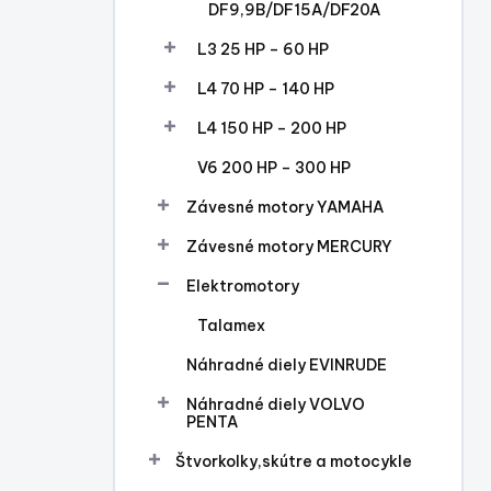
DF9,9B/DF15A/DF20A
L3 25 HP – 60 HP
L4 70 HP – 140 HP
L4 150 HP – 200 HP
V6 200 HP – 300 HP
Závesné motory YAMAHA
Závesné motory MERCURY
Elektromotory
Talamex
Náhradné diely EVINRUDE
Náhradné diely VOLVO
PENTA
Štvorkolky,skútre a motocykle