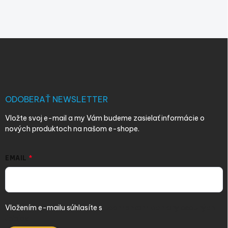
Z
á
p
ä
t
i
ODOBERAŤ NEWSLETTER
e
Vložte svoj e-mail a my Vám budeme zasielať informácie o
nových produktoch na našom e-shope.
EMAIL
Vložením e-mailu súhlasíte s
podmienkami ochrany osobných
údajov