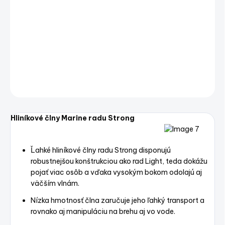
−
+
Pridať do košíka
Hliníkový čln MARINE 400BASS
DETAILNÉ INFORMÁCIE
OPÝTAŤ SA
STRÁŽIŤ
Uložiť
Hliníkové člny Marine radu Strong
Ľahké hliníkové člny radu Strong disponujú
robustnejšou konštrukciou ako rad Light, teda dokážu
pojať viac osôb a vďaka vysokým bokom odolajú aj
väčším vlnám.
Nízka hmotnosť člna zaručuje jeho ľahký transport a
rovnako aj manipuláciu na brehu aj vo vode.