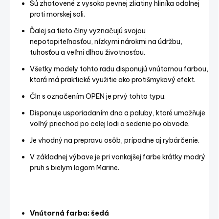
Sú zhotovené z vysoko pevnej zliatiny hliníka odolnej
proti morskej soli.
Ďalej sa tieto člny vyznačujú svojou
nepotopiteľnosťou, nízkymi nárokmi na údržbu,
tuhosťou a veľmi dlhou životnosťou.
Všetky modely tohto radu disponujú vnútornou farbou,
ktorá má praktické využitie ako protišmykový efekt.
Čln s označením OPEN je prvý tohto typu.
Disponuje usporiadaním dna a paluby, ktoré umožňuje
voľný priechod po celej lodi a sedenie po obvode.
Je vhodný na prepravu osôb, prípadne aj rybárčenie.
V základnej výbave je pri vonkajšej farbe krátky modrý
pruh s bielym logom Marine.
Vnútorná farba: šedá