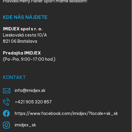
Plavidlá Merry Fisher Sport máme skladom!
KDE NÁS NÁJDETE
IMIDJEX spol s r. o.
Lieskovská cesta 10/A
821 06 Bratislava
Predajňa IMIDJEX
(Po-Pia, 9:00-17:00 hod.)
KONTAKT
info
@
imidjex.sk
+421 905 320 857
https://www.facebook.com/imidjex/?locale=sk_sk
imidjex_sk