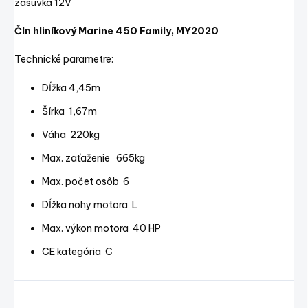
zásuvka 12V
Čln hliníkový Marine 450 Family, MY2020
Technické parametre:
Dĺžka 4,45m
Šírka 1,67m
Váha 220kg
Max. zaťaženie 665kg
Max. počet osôb 6
Dĺžka nohy motora L
Max. výkon motora 40 HP
CE kategória C