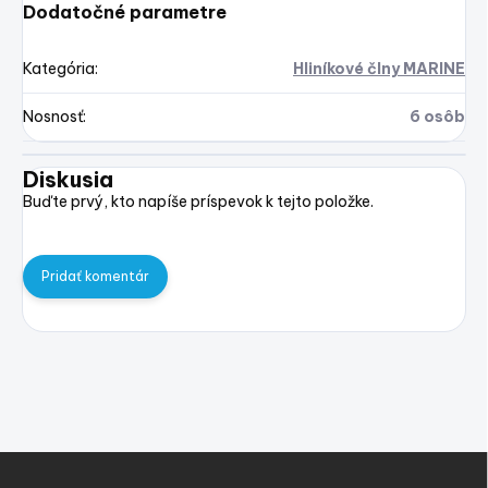
Dodatočné parametre
Kategória
:
Hliníkové člny MARINE
Nosnosť
:
6 osôb
Diskusia
Buďte prvý, kto napíše príspevok k tejto položke.
Pridať komentár
Z
á