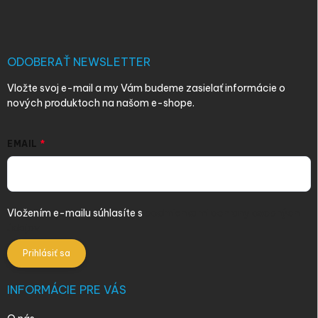
p
ä
t
i
ODOBERAŤ NEWSLETTER
e
Vložte svoj e-mail a my Vám budeme zasielať informácie o
nových produktoch na našom e-shope.
EMAIL
Vložením e-mailu súhlasíte s
podmienkami ochrany osobných
údajov
Prihlásiť sa
INFORMÁCIE PRE VÁS