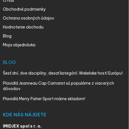
O nás
Obchodné podmienky
Ochrana osobných údajov
Hodnotenie obchodu
Blog
Moja objednávka
BLOG
Šesť dní, dve disciplíny, desať kategórií. Wakelake hostí Európu!
Plavidlá Jeanneau Cap Camarat sú populárne z viacerých
dôvodov
Plavidlá Merry Fisher Sport máme skladom!
KDE NÁS NÁJDETE
IMIDJEX spol s r. o.