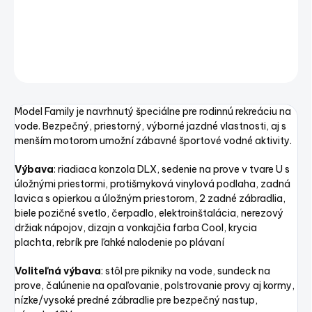
Hliníkový čln MARINE 450 FAMILY
DETAILNÉ INFORMÁCIE
OPÝTAŤ SA
STRÁŽIŤ
Uložiť
Model Family je navrhnutý špeciálne pre rodinnú rekreáciu na
vode. Bezpečný, priestorný, výborné jazdné vlastnosti, aj s
menším motorom umožní zábavné športové vodné aktivity.
Výbava
: riadiaca konzola DLX, sedenie na prove v tvare U s
úložnými priestormi, protišmyková vinylová podlaha, zadná
lavica s opierkou a úložným priestorom, 2 zadné zábradlia,
biele pozičné svetlo, čerpadlo, elektroinštalácia, nerezový
držiak nápojov, dizajn a vonkajčia farba Cool, krycia
plachta, rebrík pre ľahké nalodenie po plávaní
Voliteľná výbava
: stôl pre pikniky na vode, sundeck na
prove, čalúnenie na opaľovanie, polstrovanie provy aj kormy,
nízke/vysoké predné zábradlie pre bezpečný nastup,