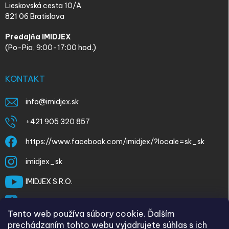
Lieskovská cesta 10/A
821 06 Bratislava
Predajňa IMIDJEX
(Po-Pia, 9:00-17:00 hod.)
KONTAKT
info
@
imidjex.sk
+421 905 320 857
https://www.facebook.com/imidjex/?locale=sk_sk
imidjex_sk
IMIDJEX S.R.O.
@imidjex
Tento web používa súbory cookie. Ďalším
prechádzaním tohto webu vyjadrujete súhlas s ich