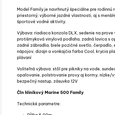
Model Family je navrhnutý špeciálne pre rodinnú 
priestorný, výborné jazdné vlastnosti, aj s me
športové vodné aktivity.
Výbava: riadiaca konzola DLX, sedenie na prove v
protišmyková vinylová podlaha, zadná lavica s o
zadné zábradlia, biele pozičné svetlo, čerpadlo, 
nápojov, dizajn a vonkajčia farba Cool, krycia pl
plávaní
Voliteľná výbava: stôl pre pikniky na vode, sunde
opaľovanie, polstrovanie provy aj kormy, nízke/v
bezpečný nastup, zásuvka 12V
Čln hliníkový Marine 500 Family
Technické parametre: