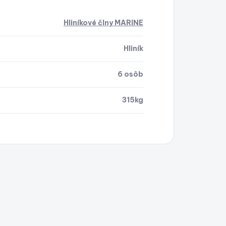
Hliníkové člny MARINE
Hliník
6 osôb
315kg