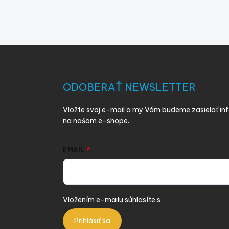
Z
á
p
ä
ODOBERAŤ NEWSLETTER
t
i
Vložte svoj e-mail a my Vám budeme zasielať i
e
na našom e-shope.
EMAIL
Vložením e-mailu súhlasíte s
podmienkami ochra
Prihlásiť sa