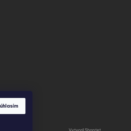
úhlasím
Vytvoril Shoptet