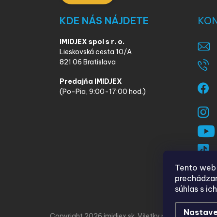
KDE NÁS NÁJDETE
KO
IMIDJEX spol s r. o.
Lieskovská cesta 10/A
821 06 Bratislava
Predajňa IMIDJEX
(Po-Pia, 9:00-17:00 hod.)
Tento web 
prechádzan
súhlas s ic
Nastave
Copyright 2026
imidjex.sk
. Všetky práva vyhradené