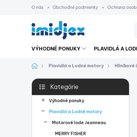
Prejsť
O nás
Obchodné podmienky
Ochrana osob
na
obsah
VÝHODNÉ PONUKY
PLAVIDLÁ A LO
Domov
Plavidlá a Lodné motory
Hliníkové
B
Kategórie
o
Preskočiť
č
kategórie
n
Výhodné ponuky
ý
Plavidlá a Lodné motory
p
a
Motorové lode Jeanneau
n
MERRY FISHER
e