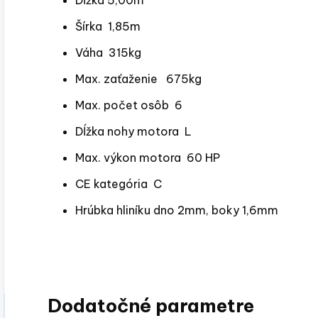
Dĺžka 5,00m
Šírka 1,85m
Váha 315kg
Max. zaťaženie 675kg
Max. počet osôb 6
Dĺžka nohy motora L
Max. výkon motora 60 HP
CE kategória C
Hrúbka hliníku dno 2mm, boky 1,6mm
Dodatočné parametre