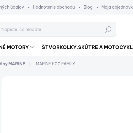
ných údajov
Hodnotenie obchodu
Blog
Moja objednávk
Hľadať
DNÉ MOTORY
ŠTVORKOLKY,SKÚTRE A MOTOCYKL
 člny MARINE
MARINE 500 FAMILY
Neohodnotené
Podrobnosti hodnotenia
ZNAČKA:
NOVINKA
€
€10
Jed
SK
cena