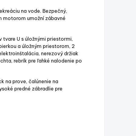
rekreáciu na vode. Bezpečný,
nším motorom umožní zábavné
 tvare U s úložnými priestormi,
pierkou a úložným priestorom, 2
elektroinštalácia, nerezový držiak
achta, rebrík pre ľahké nalodenie po
ck na prove, čalúnenie na
ysoké predné zábradlie pre