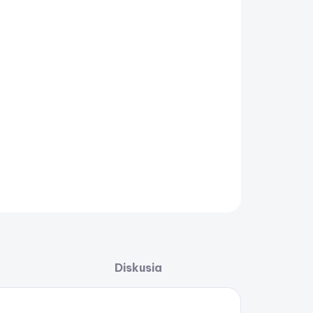
−
+
Pridať do košíka
níkový čln MARINE 500 FAMILY
AILNÉ INFORMÁCIE
OPÝTAŤ SA
STRÁŽIŤ
Uložiť
Diskusia