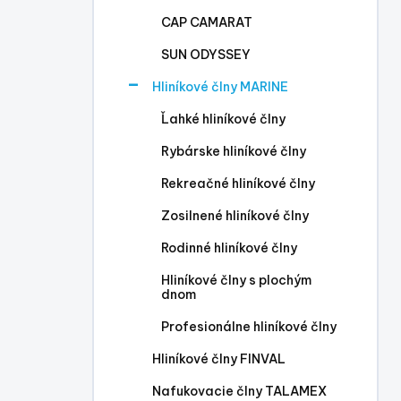
l
CAP CAMARAT
SUN ODYSSEY
Hliníkové člny MARINE
Ľahké hliníkové člny
Rybárske hliníkové člny
Rekreačné hliníkové člny
Zosilnené hliníkové člny
Rodinné hliníkové člny
Hliníkové člny s plochým
dnom
Profesionálne hliníkové člny
Hliníkové člny FINVAL
Nafukovacie člny TALAMEX