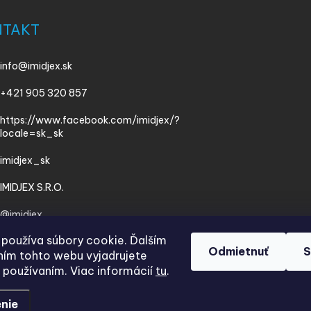
NTAKT
info
@
imidjex.sk
+421 905 320 857
https://www.facebook.com/imidjex/?
locale=sk_sk
imidjex_sk
IMIDJEX S.R.O.
@imidjex
používa súbory cookie. Ďalším
Odmietnuť
S
ím tohto webu vyjadrujete
h používaním. Viac informácií
tu
.
nie
.
Upraviť nastavenie cookies