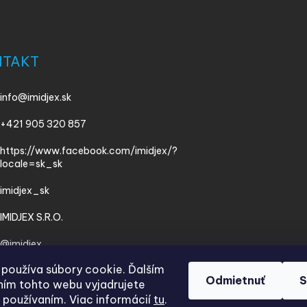
NTAKT
info
@
imidjex.sk
+421 905 320 857
https://www.facebook.com/imidjex/?
locale=sk_sk
imidjex_sk
IMIDJEX S.R.O.
@imidjex
používa súbory cookie. Ďalším
Odmietnuť
S
ím tohto webu vyjadrujete
h používaním. Viac informácií
tu
.