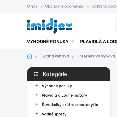
Prejsť
O nás
Obchodné podmienky
Ochrana osob
na
obsah
VÝHODNÉ PONUKY
PLAVIDLÁ A LO
Domov
Lodná výbava
Interiérová výbava
B
Kategórie
o
Preskočiť
č
kategórie
n
Výhodné ponuky
ý
Plavidlá a Lodné motory
p
a
Štvorkolky,skútre a motocykle
n
Vodné športy
e