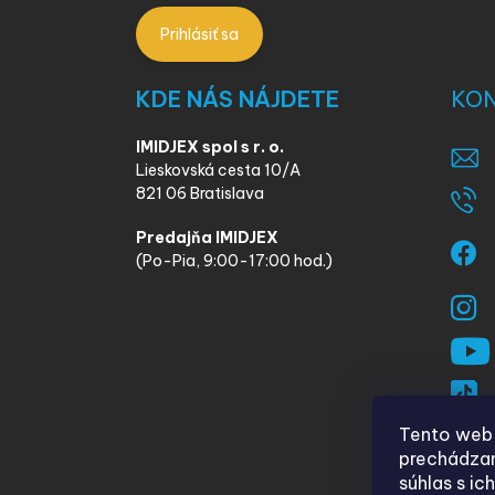
Prihlásiť sa
KDE NÁS NÁJDETE
KO
IMIDJEX spol s r. o.
Lieskovská cesta 10/A
821 06 Bratislava
Predajňa IMIDJEX
(Po-Pia, 9:00-17:00 hod.)
Tento web 
prechádzan
súhlas s ic