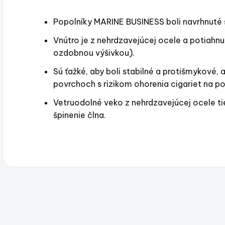
Popolníky MARINE BUSINESS boli navrhnuté š
Vnútro je z nehrdzavejúcej ocele a potiah
ozdobnou výšivkou).
Sú ťažké, aby boli stabilné a protišmykové, 
povrchoch s rizikom ohorenia cigariet na p
Vetruodolné veko z nehrdzavejúcej ocele ti
špinenie člna.