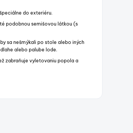
peciálne do exteriéru.
nuté podobnou semišovou látkou (s
aby sa nešmýkali po stole alebo iných
odlahe alebo palube lode.
ež zabraňuje vyletovaniu popola a