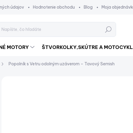
ných údajov
Hodnotenie obchodu
Blog
Moja objednávk
Hľadať
DNÉ MOTORY
ŠTVORKOLKY,SKÚTRE A MOTOCYKL
Popolník s Vetru odolným uzáverom – Tavový Semish
Neohodnotené
Podrobnosti hodnotenia
NOVINKA
€
€40
Jed
NI
cena