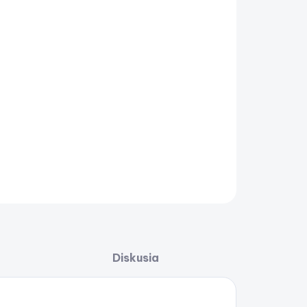
TRAY WITH LID WINDPROOF – SIMIL SUEDE
MEL
AILNÉ INFORMÁCIE
OPÝTAŤ SA
STRÁŽIŤ
Uložiť
Diskusia