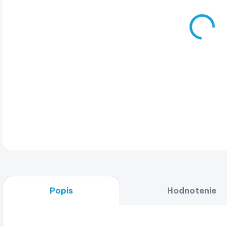
ASH
CA
DET
Popis
Hodnotenie