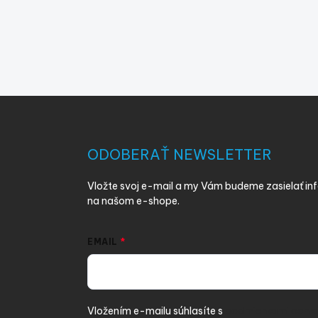
Z
á
p
ä
ODOBERAŤ NEWSLETTER
t
i
Vložte svoj e-mail a my Vám budeme zasielať i
e
na našom e-shope.
EMAIL
Vložením e-mailu súhlasíte s
podmienkami ochra