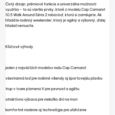
Čistý dizajn, prémiové funkcie a univerzálne možnosti
využitia – to sú všetko prvky, ktoré z modelu Cap Camarat
10.5 Walk Around Séria 2 robia loď, ktorú si zamilujete. Ak
hľadáte rodinný weekender, ktorý je agilný a výkonný, ďalej
hľadať nemusíte.
Kľúčové výhody
jeden z najväčších modelov radu Cap Camarat
všestranná loď pre rodinné víkendy aj športovejšiu plavbu
trup v tvare písmena V pre pevnosť a agilitu
atraktívna výbava pre niekoľko dní na mori
komfortné riadenie aj technológie pre uľahčenie