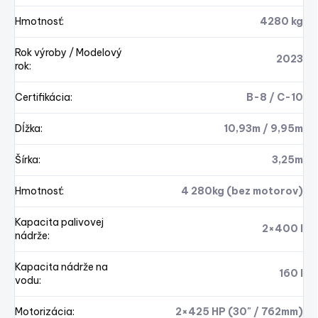
Hmotnosť
:
4280 kg
Rok výroby / Modelový
2023
rok
:
Certifikácia
:
B-8 / C-10
Dĺžka
:
10,93m / 9,95m
Šírka
:
3,25m
Hmotnosť
:
4 280kg (bez motorov)
Kapacita palivovej
2×400 l
nádrže
:
Kapacita nádrže na
160 l
vodu
:
Motorizácia
:
2×425 HP (30" / 762mm)