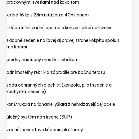
pracovnými svetlami nad kokpitom
kotva 16 kg s 28m reťazou a 40m lanom
sklápateľné zadné operadlo konvertibilné na ležanie
sklopné sedenie na ľavej aj pravej strane kokpitu spolu s
matracmi
predný nástupný mostík s rebríkom
odnímateľný rebrík a zábradlie pre bočnú terasu
sada ochranných plachiet (konzola, pilot sedenie a
kuchynka, sedenie)
konštrukcia na ťahanie lyžiara z nehrdzavejúcej ocele
úložný systém na streche (SUP)
zadné laminátové kúpacie platformy