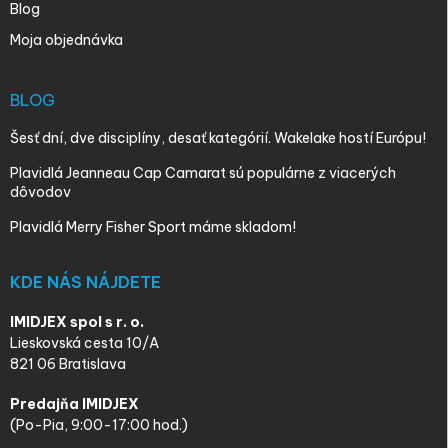
Blog
Moja objednávka
BLOG
Šesť dní, dve disciplíny, desať kategórií. Wakelake hostí Európu!
Plavidlá Jeanneau Cap Camarat sú populárne z viacerých
dôvodov
Plavidlá Merry Fisher Sport máme skladom!
KDE NÁS NÁJDETE
IMIDJEX spol s r. o.
Lieskovská cesta 10/A
821 06 Bratislava
Predajňa IMIDJEX
(Po-Pia, 9:00-17:00 hod.)