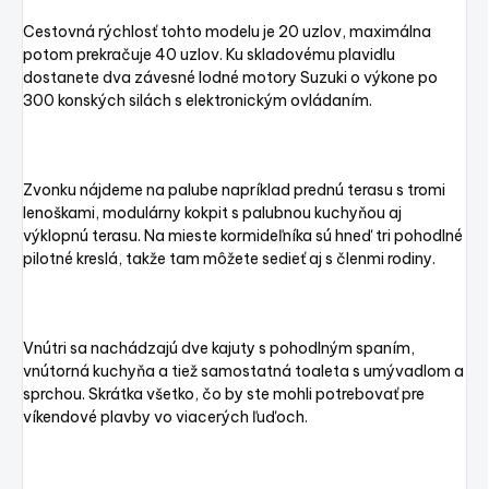
Cestovná rýchlosť tohto modelu je 20 uzlov, maximálna
potom prekračuje 40 uzlov. Ku skladovému plavidlu
dostanete dva závesné lodné motory Suzuki o výkone po
300 konských silách s elektronickým ovládaním.
Zvonku nájdeme na palube napríklad prednú terasu s tromi
lenoškami, modulárny kokpit s palubnou kuchyňou aj
výklopnú terasu. Na mieste kormideľníka sú hneď tri pohodlné
pilotné kreslá, takže tam môžete sedieť aj s členmi rodiny.
Vnútri sa nachádzajú dve kajuty s pohodlným spaním,
vnútorná kuchyňa a tiež samostatná toaleta s umývadlom a
sprchou. Skrátka všetko, čo by ste mohli potrebovať pre
víkendové plavby vo viacerých ľuďoch.