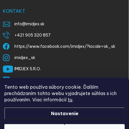
KONTAKT
info
@
imidjex.sk
+421 905 320 857
https://www.facebook.com/imidjex/?locale=sk_sk
imidjex_sk
IMIDJEX S.R.O.
@imidjex
Tento web používa súbory cookie. Ďalším
prechádzaním tohto webu vyjadrujete súhlas s ich
používaním. Viac informácií
tu
.
Nastavenie
Copyright 2026
imidjex.sk
. Všetky práva vyhradené.
Upraviť