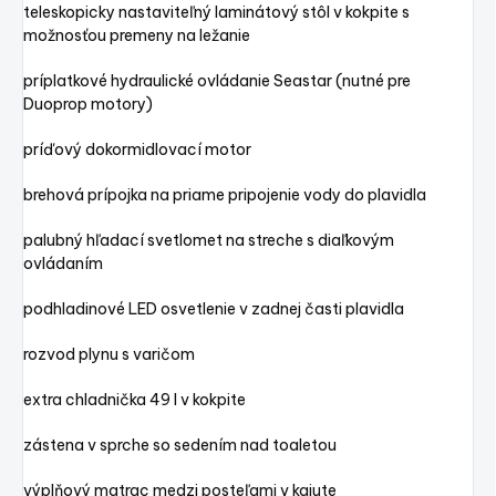
teleskopicky nastaviteľný laminátový stôl v kokpite s
možnosťou premeny na ležanie
príplatkové hydraulické ovládanie Seastar (nutné pre
Duoprop motory)
príďový dokormidlovací motor
brehová prípojka na priame pripojenie vody do plavidla
palubný hľadací svetlomet na streche s diaľkovým
ovládaním
podhladinové LED osvetlenie v zadnej časti plavidla
rozvod plynu s varičom
extra chladnička 49 l v kokpite
zástena v sprche so sedením nad toaletou
výplňový matrac medzi posteľami v kajute