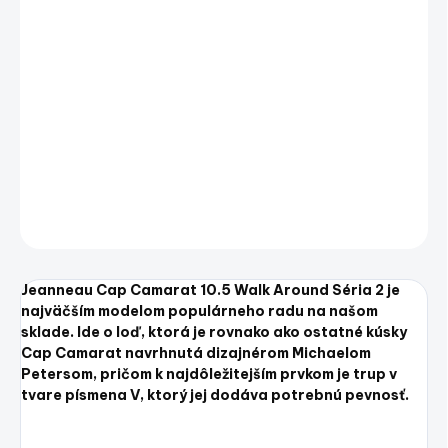
Jednotková
SKLADOM
(1 KS)
cena:
−
+
Pridať do košíka
Jeanneau Cap Camarat 10.5 Walk Around Séria 2
DETAILNÉ INFORMÁCIE
OPÝTAŤ SA
STRÁŽIŤ
Uložiť
Jeanneau Cap Camarat 10.5 Walk Around Séria 2 je
najväčším modelom populárneho radu na našom
sklade. Ide o loď, ktorá je rovnako ako ostatné kúsky
Cap Camarat navrhnutá dizajnérom Michaelom
Petersom, pričom k najdôležitejším prvkom je trup v
tvare písmena V, ktorý jej dodáva potrebnú pevnosť.