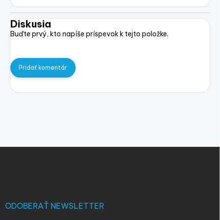
Diskusia
Buďte prvý, kto napíše príspevok k tejto položke.
Pridať komentár
Z
á
p
ä
t
i
ODOBERAŤ NEWSLETTER
e