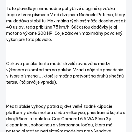
Toto plavidlo je mimoriadne pohyblivé a agilné aj vďaka
trupu v tvare písmena V od dizajnéra Michaela Petersa, ktorý
mu dodáva stabilitu. Maximálna rýchlosť môže dosahovať až
40 uzlov, teda približne 75 km/h. Súčasťou dodávky je aj
motor o výkone 200 HP, čo je zároveň maximálny povolený
výkon pre toto plavidlo.
Celkovo ponúka tento model skvelú rovnováhu medzi
výkonom a komfortom na palube. Vzadu nájdete posedenie
v tvare písmena U, ktoré je možno pretvoriť na druhú slnečnú
terasu (tá prvá je vpredu).
Medzi ďalšie výhody patria aj dve veľké zadné kúpacie
platformy okolo motora alebo veľkorysá, priestranná kajuta s
dvojlôžkom a toaletou. Cap Camarat 6.5 WA Séria 3 je
elegantnou, pohodlnou a všestrannou loďou, ktorá má
potenciál stať sa perfektným modelom pre víkendové