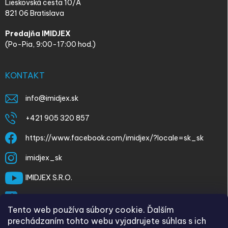
Lieskovská cesta 10/A
821 06 Bratislava
Predajňa IMIDJEX
(Po-Pia, 9:00-17:00 hod.)
KONTAKT
info
@
imidjex.sk
+421 905 320 857
https://www.facebook.com/imidjex/?locale=sk_sk
imidjex_sk
IMIDJEX S.R.O.
@imidjex
Tento web používa súbory cookie. Ďalším
prechádzaním tohto webu vyjadrujete súhlas s ich