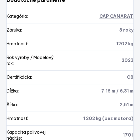
Dodatočné parametre
Kategória
:
CAP CAMARAT
Záruka
:
3 roky
Hmotnosť
:
1202 kg
Rok výroby / Modelový
2023
rok
:
Certifikácia
:
C8
Dĺžka
:
7,16 m / 6,31 m
Šírka
:
2,51 m
Hmotnosť
:
1 202 kg (bez motora)
Kapacita palivovej
170 l
nádrže
: