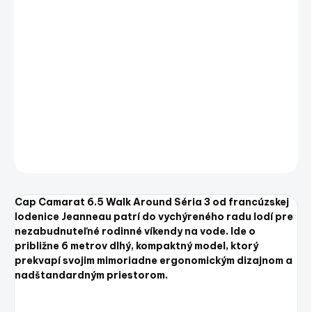
Jednotková
SKLADOM
(1 KS)
cena:
−
+
Pridať do košíka
Jeanneau Cap Camarat 6.5 Walk Around Séria 3
DETAILNÉ INFORMÁCIE
OPÝTAŤ SA
STRÁŽIŤ
Uložiť
Cap Camarat 6.5 Walk Around Séria 3 od francúzskej
lodenice Jeanneau patrí do vychýreného radu lodí pre
nezabudnuteľné rodinné víkendy na vode. Ide o
približne 6 metrov dlhý, kompaktný model, ktorý
prekvapí svojim mimoriadne ergonomickým dizajnom a
nadštandardným priestorom.