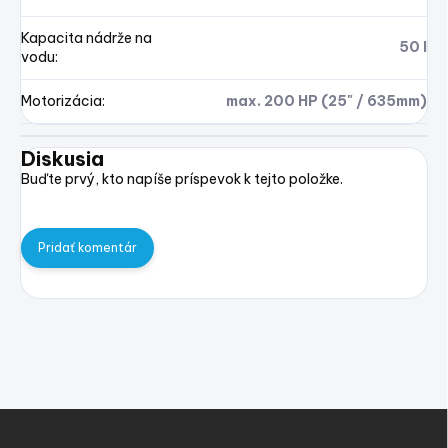
Kapacita nádrže na
50 l
vodu
:
Motorizácia
:
max. 200 HP (25" / 635mm)
Diskusia
Buďte prvý, kto napíše príspevok k tejto položke.
Pridať komentár
Z
á