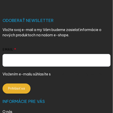
p
ä
t
i
ODOBERAŤ NEWSLETTER
e
Vložte svoj e-mail a my Vám budeme zasielať informácie o
nových produktoch na našom e-shope.
EMAIL
Vložením e-mailu súhlasíte s
podmienkami ochrany osobných
údajov
Prihlásiť sa
INFORMÁCIE PRE VÁS
O nás