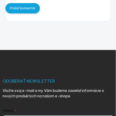
Pridať komentár
Z
á
p
ä
t
i
ODOBERAŤ NEWSLETTER
e
Vložte svoj e-mail a my Vám budeme zasielať informácie o
nových produktoch na našom e-shope.
EMAIL