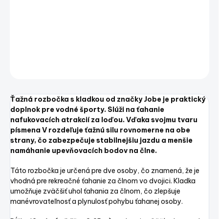
písmena V rozdeľuje ťažnú silu rovnomerne na obe
strany, čo zabezpečuje stabilnejšiu jazdu a menšie
namáhanie upevňovacích bodov na člne.
DETAILNÉ INFORMÁCIE
OPÝTAŤ SA
STRÁŽIŤ
Uložiť
Ťažná rozbočka s kladkou od značky Jobe je praktický
doplnok pre vodné športy. Slúži na ťahanie
nafukovacích atrakcií za loďou. Vďaka svojmu tvaru
písmena V rozdeľuje ťažnú silu rovnomerne na obe
strany, čo zabezpečuje stabilnejšiu jazdu a menšie
namáhanie upevňovacích bodov na člne.
Táto rozbočka je určená pre dve osoby, čo znamená, že je
vhodná pre rekreačné ťahanie za člnom vo dvojici. Kladka
umožňuje zväčšiť uhol ťahania za člnom, čo zlepšuje
manévrovateľnosť a plynulosť pohybu ťahanej osoby.