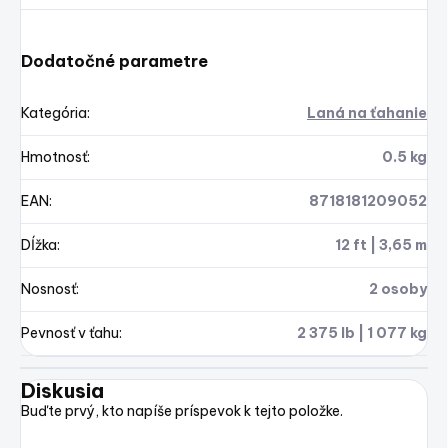
Dodatočné parametre
Kategória
:
Laná na ťahanie
Hmotnosť
:
0.5 kg
EAN
:
8718181209052
Dĺžka
:
12 ft | 3,65 m
Nosnosť
:
2 osoby
Pevnosť v ťahu
:
2 375 lb | 1 077 kg
Diskusia
Buďte prvý, kto napíše príspevok k tejto položke.