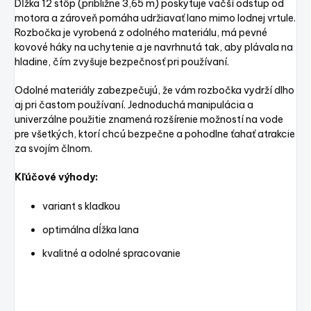
Dĺžka 12 stôp (približne 3,65 m) poskytuje väčší odstup od
motora a zároveň pomáha udržiavať lano mimo lodnej vrtule.
Rozbočka je vyrobená z odolného materiálu, má pevné
kovové háky na uchytenie a je navrhnutá tak, aby plávala na
hladine, čím zvyšuje bezpečnosť pri používaní.
Odolné materiály zabezpečujú, že vám rozbočka vydrží dlho
aj pri častom používaní. Jednoduchá manipulácia a
univerzálne použitie znamená rozšírenie možností na vode
pre všetkých, ktorí chcú bezpečne a pohodlne ťahať atrakcie
za svojím člnom.
Kľúčové výhody:
variant s kladkou
optimálna dĺžka lana
kvalitné a odolné spracovanie