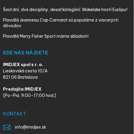
Šesť dní, dve disciplíny, desať kategórií. Wakelake hostí Európu!
Plavidlá Jeanneau Cap Camarat sú populárne z viacerých
dôvodov
Plavidlá Merry Fisher Sport máme skladom!
KDE NÁS NÁJDETE
IMIDJEX spol s r. o.
Lieskovská cesta 10/A
821 06 Bratislava
Predajňa IMIDJEX
(Po-Pia, 9:00-17:00 hod.)
KONTAKT
info
@
imidjex.sk