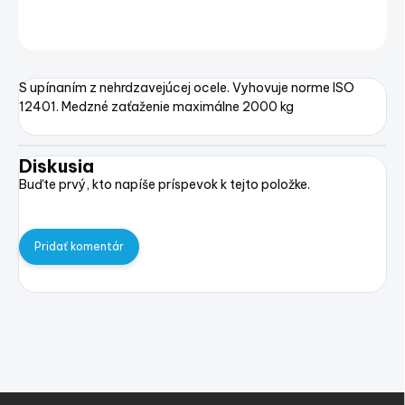
OPÝTAŤ SA
STRÁŽIŤ
Uložiť
S upínaním z nehrdzavejúcej ocele
.
Vyhovuje norme ISO
12401.
Medzné zaťaženie maximálne 2000 kg
Diskusia
Buďte prvý, kto napíše príspevok k tejto položke.
Pridať komentár
Z