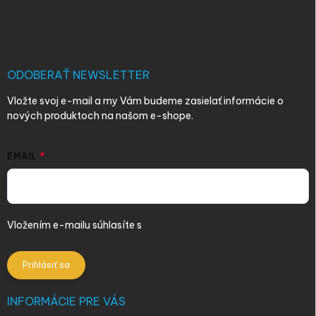
á
p
ä
t
i
ODOBERAŤ NEWSLETTER
e
Vložte svoj e-mail a my Vám budeme zasielať informácie o
nových produktoch na našom e-shope.
EMAIL
Vložením e-mailu súhlasíte s
podmienkami ochrany osobných
údajov
Prihlásiť sa
INFORMÁCIE PRE VÁS