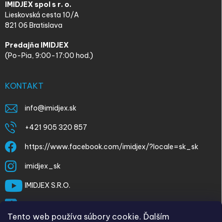
IMIDJEX spol s r. o.
Lieskovská cesta 10/A
821 06 Bratislava
Predajňa IMIDJEX
(Po-Pia, 9:00-17:00 hod.)
KONTAKT
info
@
imidjex.sk
+421 905 320 857
https://www.facebook.com/imidjex/?locale=sk_sk
imidjex_sk
IMIDJEX S.R.O.
@imidjex
Tento web používa súbory cookie. Ďalším