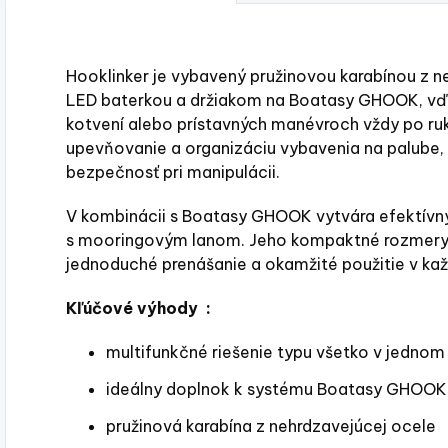
Hooklinker je vybavený pružinovou karabínou z n
LED baterkou a držiakom na Boatasy GHOOK, vď
kotvení alebo prístavných manévroch vždy po ru
upevňovanie a organizáciu vybavenia na palube,
bezpečnosť pri manipulácii.
V kombinácii s Boatasy GHOOK vytvára efektívny
s mooringovým lanom. Jeho kompaktné rozmery
jednoduché prenášanie a okamžité použitie v každ
Kľúčové výhody :
multifunkčné riešenie typu všetko v jednom
ideálny doplnok k systému Boatasy GHOOK
pružinová karabína z nehrdzavejúcej ocele