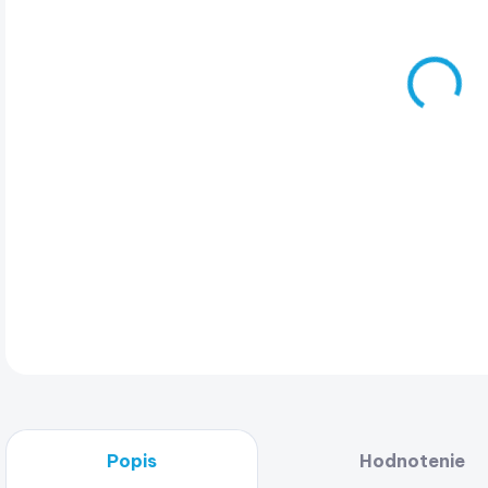
Boa
pom
jed
man
kom
zdr
pro
DET
Popis
Hodnotenie