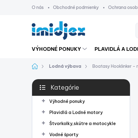
Prejsť
O nás
Obchodné podmienky
Ochrana osob
na
obsah
VÝHODNÉ PONUKY
PLAVIDLÁ A LO
Domov
Lodná výbava
Boatasy Hooklinker – 
B
Kategórie
o
Preskočiť
č
kategórie
n
Výhodné ponuky
ý
Plavidlá a Lodné motory
p
a
Štvorkolky,skútre a motocykle
n
Vodné športy
e