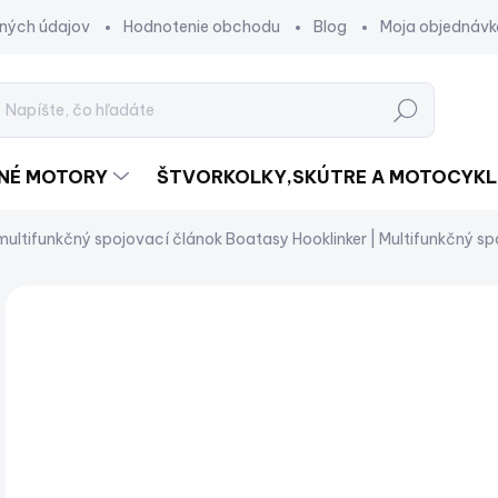
ných údajov
Hodnotenie obchodu
Blog
Moja objednávk
Hľadať
DNÉ MOTORY
ŠTVORKOLKY,SKÚTRE A MOTOCYKL
multifunkčný spojovací článok
Boatasy Hooklinker | Multifunkčný s
Neohodnotené
Podrobnosti hodnotenia
ZNAČKA:
NOVINKA
€
€49
Jed
SK
cena