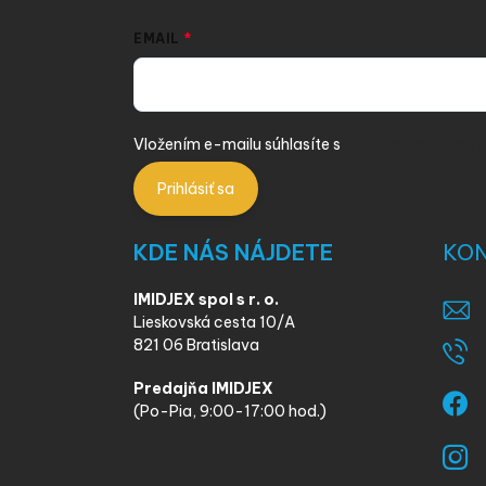
EMAIL
Vložením e-mailu súhlasíte s
podmienkami ochra
Prihlásiť sa
KDE NÁS NÁJDETE
KO
IMIDJEX spol s r. o.
Lieskovská cesta 10/A
821 06 Bratislava
Predajňa IMIDJEX
(Po-Pia, 9:00-17:00 hod.)