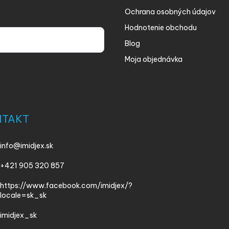
Ochrana osobných údajov
Hodnotenie obchodu
Blog
Moja objednávka
ny osobných údajov
NTAKT
info
@
imidjex.sk
+421 905 320 857
https://www.facebook.com/imidjex/?
locale=sk_sk
imidjex_sk