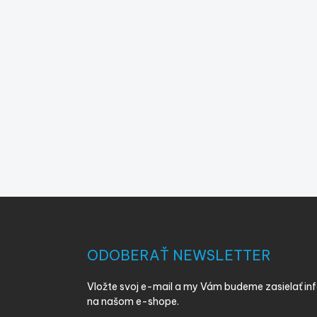
Z
á
p
ä
ODOBERAŤ NEWSLETTER
t
i
Vložte svoj e-mail a my Vám budeme zasielať i
e
na našom e-shope.