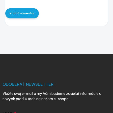
Pridať komentár
Z
á
p
ä
t
i
ODOBERAŤ NEWSLETTER
e
Vložte svoj e-mail a my Vám budeme zasielať informácie o
nových produktoch na našom e-shope.