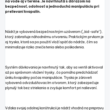
na vode aj v teréne. Je navrhnutá s dôrazom na
bezpečnosť, odolnosť a jednoduchú manipuláciu pri
prelievaní kvapalín.
Nádrž je vybavená bezpečnostným uzáverom („kid-safe“),
ktorý zabraňuje náhodnému otvoreniu. Praktickým prvkom je
aj tryska, ktorá sa po použití vloží späť do nádrže, čím sa
minimalizuje riziko znečistenia alebo poškodenia.
Systém dávkovania je navrhnutý tak, aby sa ventil aktivoval
až po správnom vložení trysky, čo pomáha predchádzať
úniku kvapaliny počas manipulácie. Tryska je zároveň
vybavená odvzdušňovacím otvorom, ktorý zabezpečuje
plynulý tok bez striekania a zvyšuje komfort pri nalievaní.
Vďaka svojej odolnej konštrukcii je nádrž vhodná na prepravu