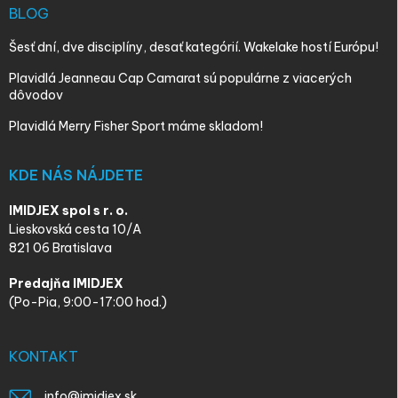
BLOG
Šesť dní, dve disciplíny, desať kategórií. Wakelake hostí Európu!
Plavidlá Jeanneau Cap Camarat sú populárne z viacerých
dôvodov
Plavidlá Merry Fisher Sport máme skladom!
KDE NÁS NÁJDETE
IMIDJEX spol s r. o.
Lieskovská cesta 10/A
821 06 Bratislava
Predajňa IMIDJEX
(Po-Pia, 9:00-17:00 hod.)
KONTAKT
info
@
imidjex.sk