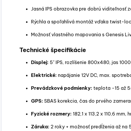
Jasná IPS obrazovka pre dobrú viditeľnosť
Rýchla a spoľahlivá montáž vďaka twist-l
Možnosť vlastného mapovania s Genesis Li
Technické špecifikácie
Displej:
5" IPS, rozlíšenie 800x480, jas 1000
Elektrické:
napájanie 12V DC, max. spotre
Prevádzkové podmienky:
teplota -15 až 5
GPS:
SBAS korekcia, čas do prvého zamera
Fyzické rozmery:
182,1 x 113,2 x 110,6 mm,
Záruka:
2 roky + možnosť predĺženia až na 