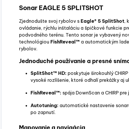
Sonar EAGLE 5 SPLITSHOT
Zjednodušte svoj rybolov s
Eagle® 5 SplitShot
,
ovládanie, rýchlu inštaláciu a špičkové funkcie p
podvodného terénu. Tento sonar je vybavený n
technológiou
FishReveal™
a automatickým ladení
rybolov.
Jednoduché používanie a presné sním
SplitShot™ HD:
poskytuje širokouhlý CHIR
vysoké rozlíšenie, ktoré odhalí prekážky aj u
FishReveal™:
spája DownScan a CHIRP pre ja
Autotuning:
automatické nastavenie sonar
po zapnutí.
Mapovanie a navigácia