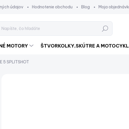
ných údajov
Hodnotenie obchodu
Blog
Moja objednávk
Hľadať
DNÉ MOTORY
ŠTVORKOLKY,SKÚTRE A MOTOCYKL
E 5 SPLITSHOT
Neohodnotené
Podrobnosti hodnotenia
ZNAČKA:
€
ZADARMO
€34
Jed
SK
cena