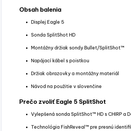
Obsah balenia
Displej Eagle 5
Sonda SplitShot HD
Montážny držiak sondy Bullet/SplitShot™
Napájací kábel s poistkou
Držiak obrazovky a montážny materiál
Návod na použitie v slovenčine
Prečo zvoliť
Eagle 5 SplitShot
Vylepšená sonda SplitShot™ HD s CHIRP a
Technológia FishReveal™ pre presnú identifi