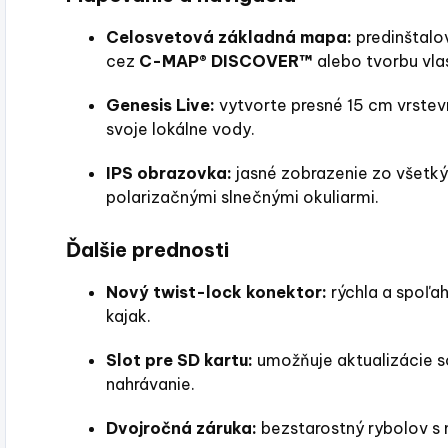
Celosvetová základná mapa:
predinštalo
cez
C-MAP® DISCOVER™
alebo tvorbu vla
Genesis Live:
vytvorte presné 15 cm vrste
svoje lokálne vody.
IPS obrazovka:
jasné zobrazenie zo všetký
polarizačnými slnečnými okuliarmi.
Ďalšie prednosti
Nový twist-lock konektor:
rýchla a spoľa
kajak.
Slot pre SD kartu:
umožňuje aktualizácie s
nahrávanie.
Dvojročná záruka:
bezstarostný rybolov s 