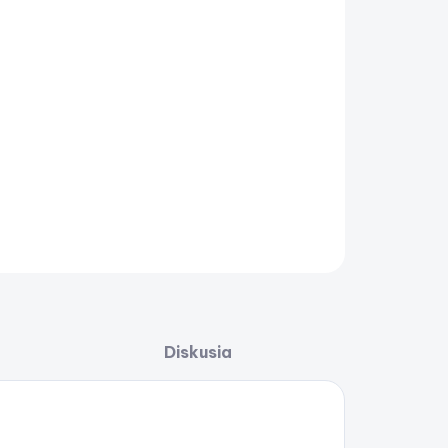
ar EAGLE 5 SPLITSHOT
AILNÉ INFORMÁCIE
OPÝTAŤ SA
STRÁŽIŤ
Uložiť
Diskusia