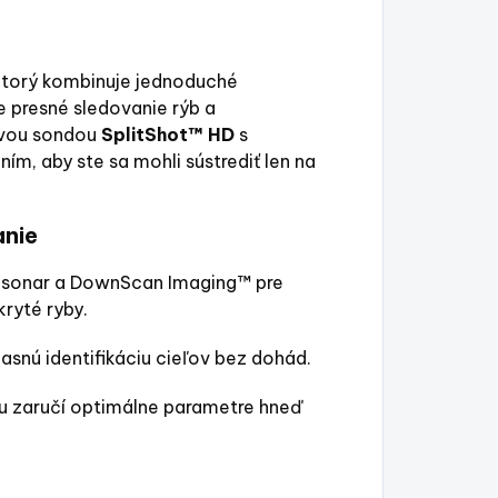
 ktorý kombinuje jednoduché
re presné sledovanie rýb a
ovou sondou
SplitShot™ HD
s
m, aby ste sa mohli sústrediť len na
anie
P sonar a DownScan Imaging™ pre
kryté ryby.
snú identifikáciu cieľov bez dohád.
u zaručí optimálne parametre hneď