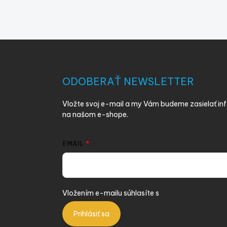
Z
á
p
ä
ODOBERAŤ NEWSLETTER
t
i
Vložte svoj e-mail a my Vám budeme zasielať i
e
na našom e-shope.
EMAIL
Vložením e-mailu súhlasíte s
podmienkami ochra
Prihlásiť sa