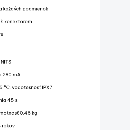
 za každých podmienok
ock konektorom
ve
 NITS
ba 280 mA
5 °C, vodotesnosť IPX7
nia 45 s
 hmotnosť 0,46 kg
5 rokov