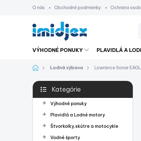
Prejsť
O nás
Obchodné podmienky
Ochrana osob
na
obsah
VÝHODNÉ PONUKY
PLAVIDLÁ A LO
Domov
Lodná výbava
Lowrance Sonar EAGL
B
Kategórie
o
Preskočiť
č
kategórie
n
Výhodné ponuky
ý
Plavidlá a Lodné motory
p
a
Štvorkolky,skútre a motocykle
n
Vodné športy
e