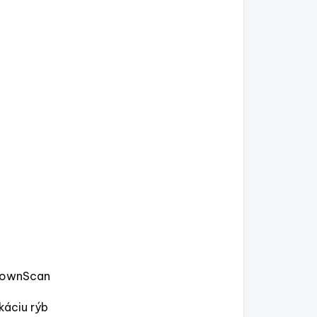
 DownScan
káciu rýb