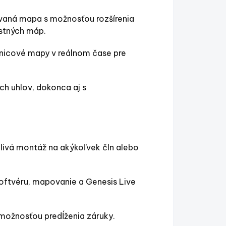
vaná mapa s možnosťou rozšírenia
stných máp.
vnicové mapy v reálnom čase pre
ch uhlov, dokonca aj s
hlivá montáž na akýkoľvek čln alebo
oftvéru, mapovanie a Genesis Live
možnosťou predĺženia záruky.