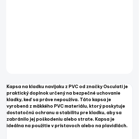
praktický doplnok určený na bezpečné uchovanie
kladky, keď sa práve nepoužíva. Táto kapsa je
vyrobená z mäkkého PVC materiálu, ktorý poskytuje
dostatočnú ochranu a stabilitu pre kladku, aby sa
zabránilo jej poškodeniu alebo strate. Kapsa je ideálna
na použitie v prístavoch alebo na plavidlách.
DETAILNÉ INFORMÁCIE
OPÝTAŤ SA
STRÁŽIŤ
Uložiť
Kapsa na kladku navijaku z PVC od značky Osculati je
praktický doplnok určený na bezpečné uchovanie
kladky, keď sa práve nepoužíva. Táto kapsa je
vyrobená z mäkkého PVC materiálu, ktorý poskytuje
dostatočnú ochranu a stabilitu pre kladku, aby sa
zabránilo jej poškodeniu alebo strate. Kapsa je
ideálna na použitie v prístavoch alebo na plavidlách.