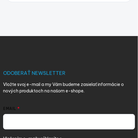
Z
á
p
ä
t
i
ODOBERAŤ NEWSLETTER
e
Vložte svoj e-mail a my Vám budeme zasielať informácie o
nových produktoch na našom e-shope.
EMAIL