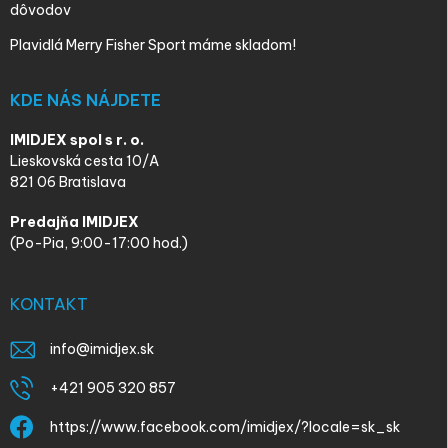
dôvodov
Plavidlá Merry Fisher Sport máme skladom!
KDE NÁS NÁJDETE
IMIDJEX spol s r. o.
Lieskovská cesta 10/A
821 06 Bratislava
Predajňa IMIDJEX
(Po-Pia, 9:00-17:00 hod.)
KONTAKT
info
@
imidjex.sk
+421 905 320 857
https://www.facebook.com/imidjex/?locale=sk_sk