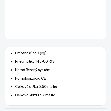
M0570
DETAILNÉ INFORMÁCIE
OPÝTAŤ SA
STRÁŽIŤ
Uložiť
Hmotnosť 750 (kg)
Pneumatiky 145/80 R13
Nemá Brzdný systém
Homologizácia CE
Celková dĺžka 5,50 metra
Celková šírka 1,97 metra