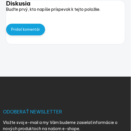
Diskusia
Buďte prvý, kto napíše príspevok k tejto položke.
Pridať komentár
Z
á
p
ä
t
i
ODOBERAŤ NEWSLETTER
e
Vložte svoj e-mail a my Vám budeme zasielať informácie o
nových produktoch na našom e-shope.