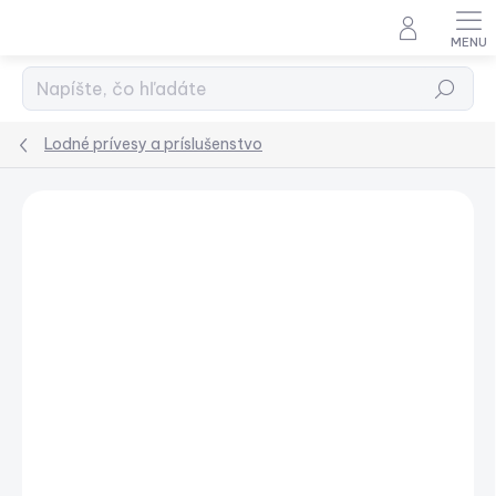
Prejsť
na
obsah
Hľadať
Lodné prívesy a príslušenstvo
Podrobnosti hodnotenia
Neohodnotené
NOVINKA