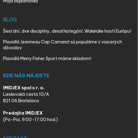
Moja objednávka
BLOG
Šesť dní, dve disciplíny, desať kategórií. Wakelake hostí Európu!
Plavidlá Jeanneau Cap Camarat sú populárne z viacerých
dôvodov
Plavidlá Merry Fisher Sport máme skladom!
KDE NÁS NÁJDETE
IMIDJEX spol s r. o.
Lieskovská cesta 10/A
821 06 Bratislava
Predajňa IMIDJEX
(Po-Pia, 9:00-17:00 hod.)