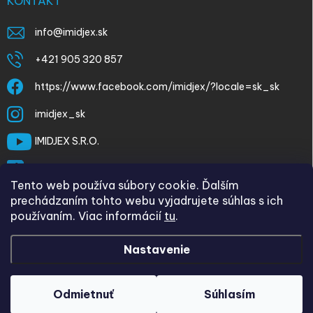
KONTAKT
info
@
imidjex.sk
+421 905 320 857
https://www.facebook.com/imidjex/?locale=sk_sk
imidjex_sk
IMIDJEX S.R.O.
@imidjex
Tento web používa súbory cookie. Ďalším
prechádzaním tohto webu vyjadrujete súhlas s ich
používaním. Viac informácií
tu
.
Nastavenie
Copyright 2026
imidjex.sk
. Všetky práva vyhradené.
Upraviť
nastavenie cookies
Odmietnuť
Súhlasím
Vytvoril Shoptet