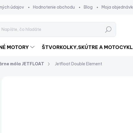
ných údajov
Hodnotenie obchodu
Blog
Moja objednávk
Hľadať
DNÉ MOTORY
ŠTVORKOLKY,SKÚTRE A MOTOCYKL
árne móla JETFLOAT
Jetfloat Double Element
Neohodnotené
Podrobnosti hodnotenia
ZNAČKA:
o
od
Jed
ZV
cena