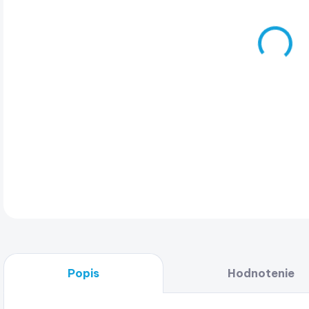
VAR
Zák
DET
Popis
Hodnotenie