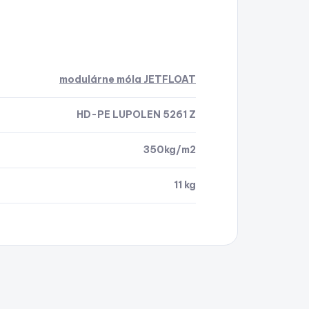
modulárne móla JETFLOAT
HD-PE LUPOLEN 5261 Z
350kg/m2
11 kg