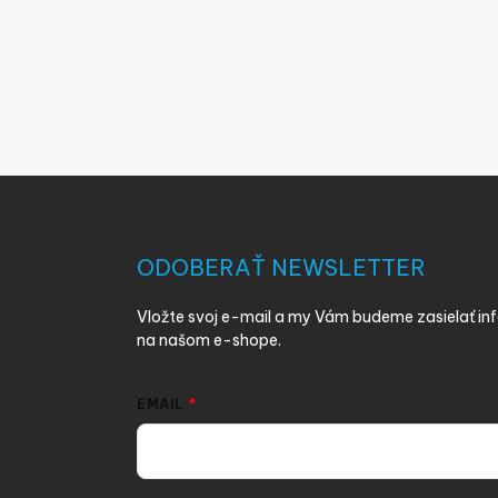
Z
á
p
ä
ODOBERAŤ NEWSLETTER
t
i
Vložte svoj e-mail a my Vám budeme zasielať i
e
na našom e-shope.
EMAIL