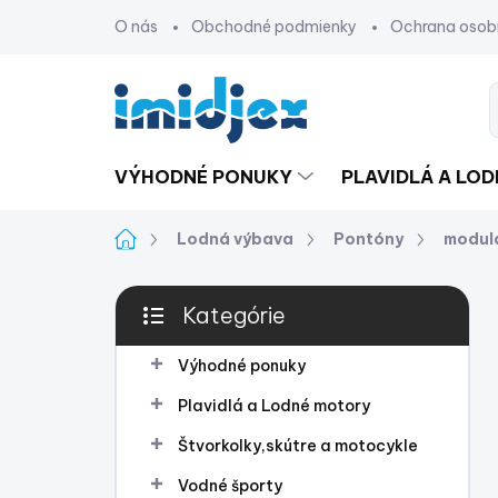
Prejsť
O nás
Obchodné podmienky
Ochrana osob
na
obsah
VÝHODNÉ PONUKY
PLAVIDLÁ A LO
Domov
Lodná výbava
Pontóny
modul
B
Kategórie
o
Preskočiť
č
kategórie
n
Výhodné ponuky
ý
Plavidlá a Lodné motory
p
a
Štvorkolky,skútre a motocykle
n
Vodné športy
e