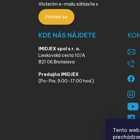
Vložením e-mailu súhlasíte s
podmienkami ochra
Prihlásiť sa
KDE NÁS NÁJDETE
KO
IMIDJEX spol s r. o.
Lieskovská cesta 10/A
821 06 Bratislava
Predajňa IMIDJEX
(Po-Pia, 9:00-17:00 hod.)
Tento web 
prechádzan