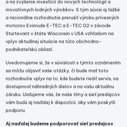
a na zvýšenie investícií do nových technológií a
inovatívnych lodných výrobkov. S tým súvisí aj ťažké
a racionálne rozhodnutie prerušiť výrobu prívesných
motorov Evinrude E-TEC a E-TEC G2 v závode
Sturtevant v štáte Wisconsin v USA vzhľadom na
vplyv aktuálnej situácie na túto obchodno-
podnikateľskú oblasť.
Uvedomujeme si, že v súvislosti s týmto oznámením
sa môžu objaviť vaše otázky, či bude mať toto
rozhodnutie vplyv na to, kde budete riešiť servis, na
dostupnosť náhradných dielov a na vašu aktuálnu
záruku. Uisťujeme vás, že naše tímy a sieť predajcov
vám budú aj naďalej k dispozícii, aby vám poskytli
podporu.
Aj naďalej budeme podporovať sieť predajcov