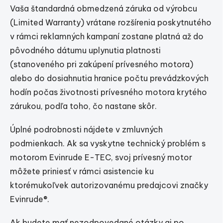
Vaša štandardná obmedzená záruka od výrobcu
(Limited Warranty) vrátane rozšírenia poskytnutého
v rámci reklamných kampaní zostane platná až do
pôvodného dátumu uplynutia platnosti
(stanoveného pri zakúpení prívesného motora)
alebo do dosiahnutia hranice počtu prevádzkových
hodín počas životnosti prívesného motora krytého
zárukou, podľa toho, čo nastane skôr.
Úplné podrobnosti nájdete v zmluvných
podmienkach. Ak sa vyskytne technický problém s
motorom Evinrude E-TEC, svoj prívesný motor
môžete priniesť v rámci asistencie ku
ktorémukoľvek autorizovanému predajcovi značky
Evinrude®.
Ak budete mať nezodpovedané otázky aj po