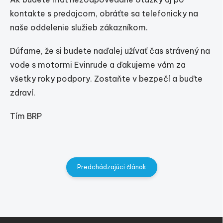
kontakte s predajcom, obráťte sa telefonicky na
naše oddelenie služieb zákazníkom.
Dúfame, že si budete naďalej užívať čas strávený na
vode s motormi Evinrude a ďakujeme vám za
všetky roky podpory. Zostaňte v bezpečí a buďte
zdraví.
Tím BRP
Predchádzajúci článok
Z