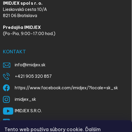
IMIDJEX spol s r. o.
Lieskovská cesta 10/A
821 06 Bratislava
Predajňa IMIDJEX
(Po-Pia, 9:00-17:00 hod.)
KONTAKT
info
@
imidjex.sk
+421 905 320 857
https://www.facebook.com/imidjex/?locale=sk_sk
imidjex_sk
IMIDJEX S.R.O.
@imidjex
Tento web používa súbory cookie. Ďalším