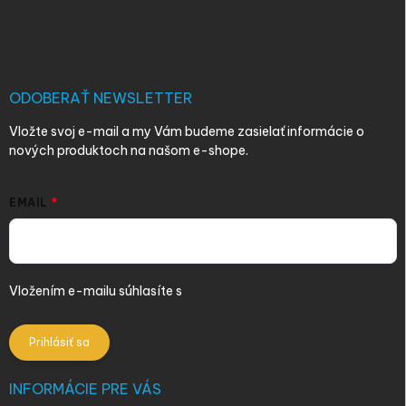
á
p
ä
t
i
ODOBERAŤ NEWSLETTER
e
Vložte svoj e-mail a my Vám budeme zasielať informácie o
nových produktoch na našom e-shope.
EMAIL
Vložením e-mailu súhlasíte s
podmienkami ochrany osobných
údajov
Prihlásiť sa
INFORMÁCIE PRE VÁS