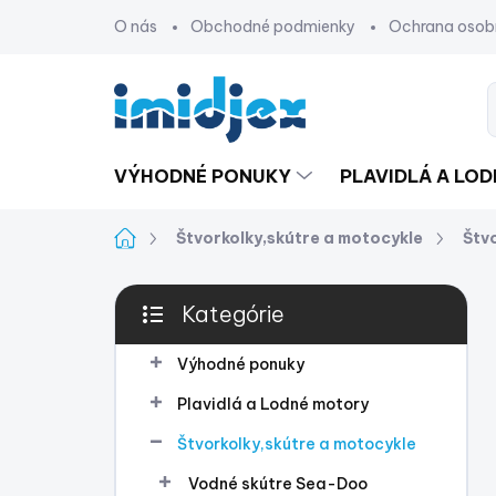
Prejsť
O nás
Obchodné podmienky
Ochrana osob
na
obsah
VÝHODNÉ PONUKY
PLAVIDLÁ A LO
Domov
Štvorkolky,skútre a motocykle
Štv
B
Kategórie
o
Preskočiť
č
kategórie
n
Výhodné ponuky
ý
Plavidlá a Lodné motory
p
a
Štvorkolky,skútre a motocykle
n
Vodné skútre Sea-Doo
e