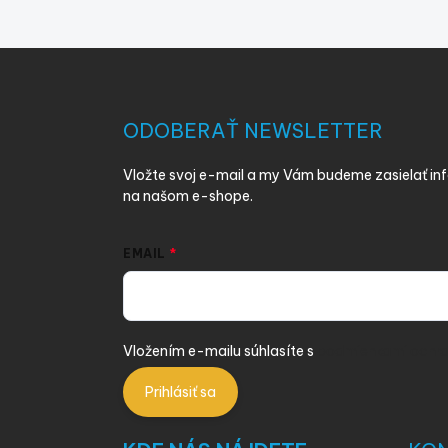
Z
á
p
ä
ODOBERAŤ NEWSLETTER
t
i
Vložte svoj e-mail a my Vám budeme zasielať i
e
na našom e-shope.
EMAIL
Vložením e-mailu súhlasíte s
podmienkami ochra
Prihlásiť sa