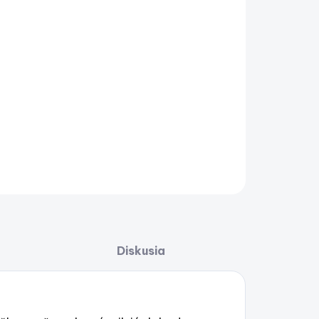
−
+
Pridať do košíka
en's Can-Am Emblem T-Shirt – dámske tričko
AILNÉ INFORMÁCIE
OPÝTAŤ SA
STRÁŽIŤ
Uložiť
Diskusia