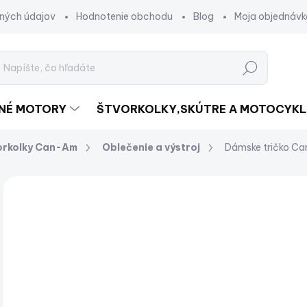
ných údajov
Hodnotenie obchodu
Blog
Moja objednávk
Hľadať
DNÉ MOTORY
ŠTVORKOLKY,SKÚTRE A MOTOCYKL
orkolky Can-Am
Oblečenie a výstroj
Dámske tričko C
Neohodnotené
Podrobnosti hodnotenia
ZNAČKA:
€
€30
Jed
SK
cena
VAR