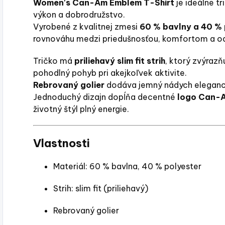
Women's Can-Am Emblem T-Shirt
je ideálne tr
výkon a dobrodružstvo.
Vyrobené z kvalitnej zmesi
60 % bavlny a 40 % 
rovnováhu medzi priedušnosťou, komfortom a o
Tričko má
priliehavý slim fit strih
, ktorý zvýraz
pohodlný pohyb pri akejkoľvek aktivite.
Rebrovaný golier
dodáva jemný nádych elegancie
Jednoduchý dizajn dopĺňa decentné
logo Can-
životný štýl plný energie.
Vlastnosti
Materiál: 60 % bavlna, 40 % polyester
Strih: slim fit (priliehavý)
Rebrovaný golier