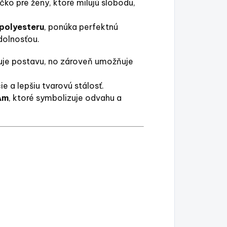
ičko pre ženy, ktoré milujú slobodu,
polyesteru
, ponúka perfektnú
dolnosťou.
ňuje postavu, no zároveň umožňuje
 a lepšiu tvarovú stálosť.
Am
, ktoré symbolizuje odvahu a