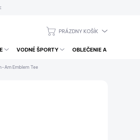
a
PRÁZDNY KOŠÍK
NÁKUPNÝ
KOŠÍK
E
VODNÉ ŠPORTY
OBLEČENIE A LIFESTYLE
an-Am Emblem Tee
CAN-AM
37
,08 bez DPH
notková
LADOM
(2 KS)
:
IANT