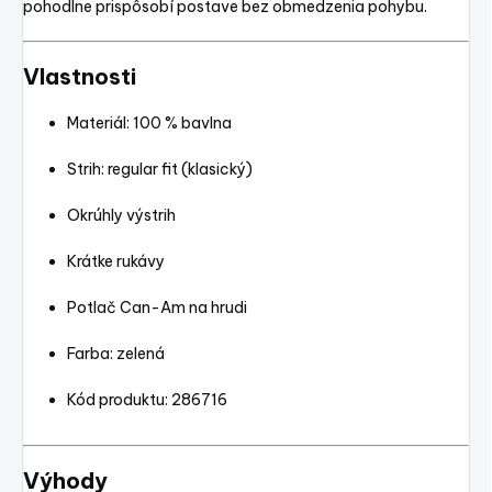
pohodlne prispôsobí postave bez obmedzenia pohybu.
Vlastnosti
Materiál: 100 % bavlna
Strih: regular fit (klasický)
Okrúhly výstrih
Krátke rukávy
Potlač Can-Am na hrudi
Farba: zelená
Kód produktu: 286716
Výhody