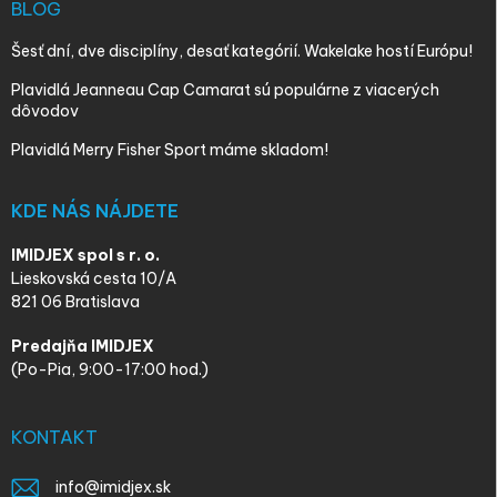
BLOG
Šesť dní, dve disciplíny, desať kategórií. Wakelake hostí Európu!
Plavidlá Jeanneau Cap Camarat sú populárne z viacerých
dôvodov
Plavidlá Merry Fisher Sport máme skladom!
KDE NÁS NÁJDETE
IMIDJEX spol s r. o.
Lieskovská cesta 10/A
821 06 Bratislava
Predajňa IMIDJEX
(Po-Pia, 9:00-17:00 hod.)
KONTAKT
info
@
imidjex.sk