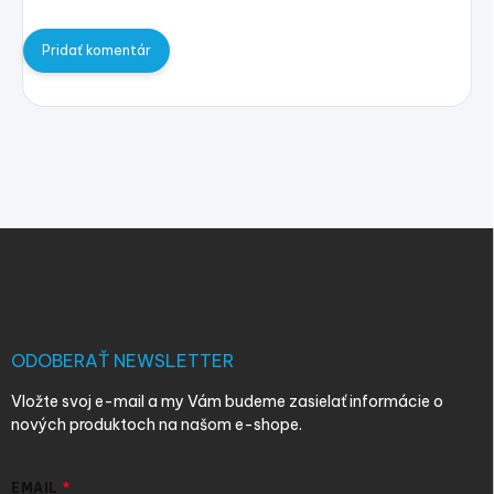
Pridať komentár
Z
á
p
ä
t
i
ODOBERAŤ NEWSLETTER
e
Vložte svoj e-mail a my Vám budeme zasielať informácie o
nových produktoch na našom e-shope.
EMAIL