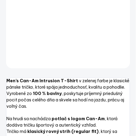
−
+
Pridať do košíka
Men's Can-Am Intrusion T-Shirt Green – pánske tričko
DETAILNÉ INFORMÁCIE
OPÝTAŤ SA
STRÁŽIŤ
Uložiť
Men’s Can-Am Intrusion T-Shirt
v zelenej farbe je klasické
pánske tričko, ktoré spája jednoduchosť, kvalitu a pohodlie.
Vyrobené zo
100 % bavlny
, poskytuje príjemný priedušný
pocit počas celého dňa a skvele sa hodí na jazdu, prácu aj
voľný čas.
Na hrudi sa nachádza
potlač s logom Can-Am
, ktorá
dodáva tričku športový a autentický vzhľad.
Tričko má
klasický rovný strih (regular fit)
, ktorý sa